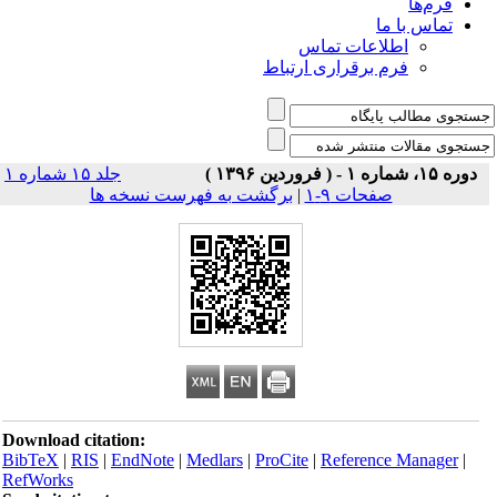
فرم‌ها
تماس با ما
اطلاعات تماس
فرم برقراری ارتباط
دوره ۱۵، شماره ۱ - ( فروردین ۱۳۹۶ )
جلد ۱۵ شماره ۱
صفحات ۹-۱
|
برگشت به فهرست نسخه ها
Download citation:
BibTeX
|
RIS
|
EndNote
|
Medlars
|
ProCite
|
Reference Manager
|
RefWorks