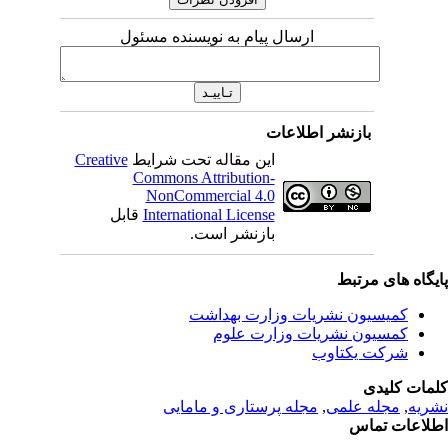
ارسال پیام به نویسنده مسئول
بازنشر اطلاعات
این مقاله تحت شرایط
Creative
Commons Attribution-
NonCommercial 4.0
International License
قابل
بازنشر است.
یگاه های مرتبط
کمیسیون نشریات وزارت بهداشت
کمسیون نشریات وزارت علوم
شرکت یکتاوب
مات کلیدی
ریه
,
مجله علمی
,
مجله پرستاری و مامایی
لاعات تماس