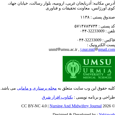
رس مکاتبه:
آذربایجان غربی، ارومیه، بلوار رسالت، خیابان جهاد،
ی اورژانس، معاونت تحقیقات و فناوری
دوق پستی :
۱۱۳۸
 پستی :
۵۷۱۴۷۸۳۷۳۴
فن :
32233009-۰۴۴
کس :
32233009-۰۴۴
ت الکترونیک :
unmf
umsu.ac.ir ,
j.nur.mid
gmail.c
یه حقوق این وب سایت متعلق به
مجله پرستاری و مامایی
می باشد.
احی و برنامه نویسی :
یکتاوب افزار شرق
Nursing And Midwifery Journal
© 202
Designed & Developed by :
Yektaw