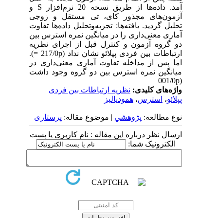
آمد. داده‌ها از طریق نسخه 20 نرم‌افزار S و
آزمون‌های مجذور کای، تی مستقل و زوجی
تحلیل گردید. یافته‌ها: تجزیه‌و‌تحلیل داده‌ها تفاوت
آماری معنی‌داری را در میانگین نمره استرس بین
دو گروه آزمون و کنترل قبل از اجرای نظریه
ارتباطات بین فردی پپلائو نشان نداد (217/0p =).
اما پس از مداخله تفاوت آماری معنی‌داری در
میانگین نمره استرس بین دو گروه وجود داشت
(001/0p
واژه‌های کلیدی:
نظریه ارتباطات بین فردی
پپلائو
،
استرس
،
همودیالیز
نوع مطالعه:
پژوهشي
| موضوع مقاله:
پرستاری
ارسال نظر درباره این مقاله : نام کاربری یا پست
الکترونیک شما: