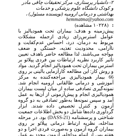
۲- دانشیار پرستاری، مرکز تحقیقات چاقی مادر
و کودک دانشگاه علوم پزشکی و خدمات
بهداشتی و درمانی ارومیه (نویسنده مسئول) ،
hemmatma@yahoo.com
:
(۱۰۲۲۸ مشاهده)
پیش‌زمینه و هدف: بیماران تحت همودیالیز با
عوامل استرس‌زای زیادی ازجمله مشکلات
مربوط به درمان، درد، احساس عدم‌کفایت و
ناآرامی، محدودیت تغذیه، خستگی و ضعف
مواجه می‌باشند. لذا مطالعه حاضر باهدف تعیین
تأثیر کاربرد نظریه ارتباطات بین فردی پپلائو بر
استرس بیماران تحت همودیالیز انجام گردید. مواد
و روش کار: این مطالعه کارآزمایی بالینی بر روی
66 بیمار همودیالیزی مراجعه‌کننده به مرکز
آموزشی و درمانی طالقانی ارومیه انجام شد.
نمونه‌گیری تصادفی ساده از میان لیست بیماران
همودیالیزی انجام و پیش‌آزمونی از آن‌ها به عمل
آمد و سپس نمونه‌ها به‌طور تصادفی به دو گروه
آزمون و کنترل تخصیص داده شدند. ابزار
گردآوری داده‌ها شامل دو بخش اطلاعات جمعیت
شناختی و پرسشنامه (DASS-21) بود. در مرحله
مداخله، نظریه ارتباط درمانی پپلائو بر روی
بیماران گروه آزمون و به‌صورت فردی اجرا و دو
هفته پس از اتمام مداخله، آزمون مجدد به عمل