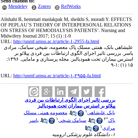
Send citation to:
Mendeley
Zotero
RefWorks
Alishahi B, hemmati maslakpak M, sheikhi S, moradi Y. EFFECTS
OF PEPLAU’S THEORY OF INTERPERSONAL RELATIONS
ON STRESS OF HEMODIALYSIS PATIENTS’. Nursing and
Midwifery Journal 2017; 15 (1) :1-9
URL:
http://unmf.umsu.ac.ir/article-1-2955-fa.html
علیشاهی بابک، همتی مسلک پاک معصومه، شیخی سیامک، مرادی
یاسر. بررسی تاثیر اجرای الگوی ارتباطات بین فردی پپلائو بر
استرس بیماران تحت همودیالیز. مجله پرستاری و مامایی. ۱۳۹۶;
۱۵ (۱) :۱-۹
URL:
http://unmf.umsu.ac.ir/article-۱-۲۹۵۵-fa.html
بررسی تاثیر اجرای الگوی ارتباطات بین فردی
پپلائو بر استرس بیماران تحت همودیالیز
۱
بابک علیشاهی
،
معصومه همتی مسلک
۱
۲
*
پاک
،
سیامک شیخی
،
یاسر
۱
مرادی
۱- دانشگاه علوم پزشکی ارومیه