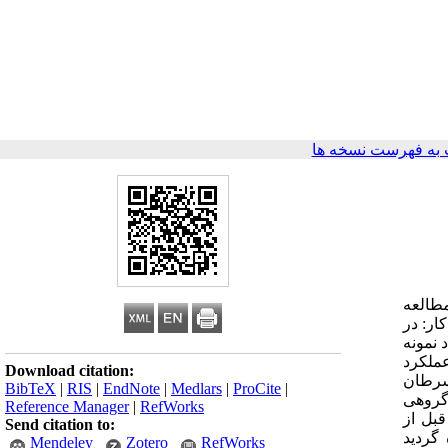
به فهرست نسخه ها
مطالعه
ار: در
 سال 1394 شرکت کردند. افراد نمونه
و عملکرد
Download citation:
 با سرطان
BibTeX
|
RIS
|
EndNote
|
Medlars
|
ProCite
|
 گروهی
Reference Manager
|
RefWorks
 یافته‌ها: قبل از مداخله‌ها دو گروه ازنظر آگاهی تفاوت معنی‌داری نداشتند. میانگین نمره آگاهی در گروه آزمون از نمره 72/52 قبل از
Send citation to:
شاهده گردید
Mendeley
Zotero
RefWorks