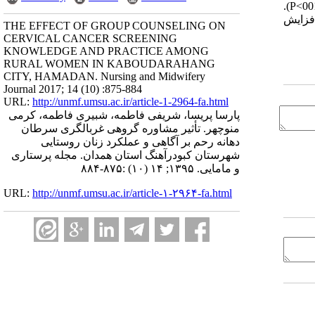
(001/0>P). دو ماه بعد از مداخله در گروه آزمون 17 نفر (5/42درصد) و در گروه کنترل 4(10درصد) نفر تست پاپ اسمیر انجام داده بودند (001/0>P).
افزایش
THE EFFECT OF GROUP COUNSELING ON
CERVICAL CANCER SCREENING
KNOWLEDGE AND PRACTICE AMONG
RURAL WOMEN IN KABOUDARAHANG
CITY, HAMADAN. Nursing and Midwifery
Journal 2017; 14 (10) :875-884
URL:
http://unmf.umsu.ac.ir/article-1-2964-fa.html
پارسا پریسا، شریفی فاطمه، شبیری فاطمه، کرمی
منوچهر. تأثیر مشاوره گروهی غربالگری سرطان
دهانه رحم بر آگاهی و عملکرد زنان روستایی
شهرستان کبودرآهنگ استان همدان. مجله پرستاری
و مامایی. ۱۳۹۵; ۱۴ (۱۰) :۸۷۵-۸۸۴
URL:
http://unmf.umsu.ac.ir/article-۱-۲۹۶۴-fa.html