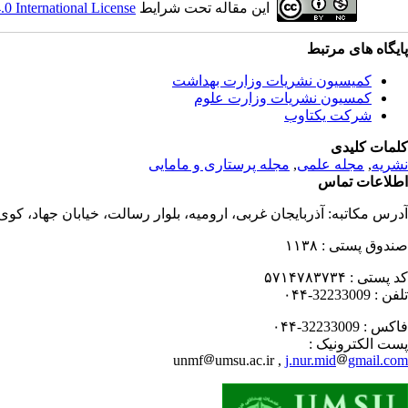
این مقاله تحت شرایط
 International License
پایگاه های مرتبط
کمیسیون نشریات وزارت بهداشت
کمسیون نشریات وزارت علوم
شرکت یکتاوب
کلمات کلیدی
نشریه
,
مجله علمی
,
مجله پرستاری و مامایی
اطلاعات تماس
آدرس مکاتبه:
آذربایجان غربی، ارومیه، بلوار رسالت، خیابان جهاد، کو
صندوق پستی :
۱۱۳۸
کد پستی :
۵۷۱۴۷۸۳۷۳۴
تلفن :
32233009-۰۴۴
فاکس :
32233009-۰۴۴
پست الکترونیک :
unmf
umsu.ac.ir ,
j.nur.mid
gmail.com