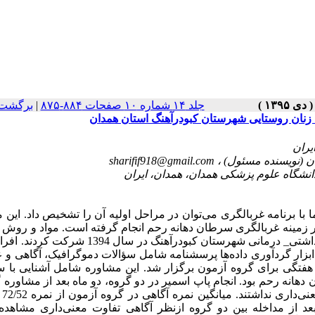
جلد ۱۴ شماره ۱۰ صفحات ۸۸۴-۸۷۵
|
برگشت 
 زنان روستایی شهرستان کبودرآهنگ استان همدان
sharifif918@gmail.com
ا برنامه غربالگری می‌توان در مراحل اولیه آن را تشخیص داد. این 
ر زمینه غربالگری سرطان دهانه رحم انجام گرفته است. مواد و روش ک
این مطالعه نیمه تجربی 80 نفر از زنان روستایی تحت پوشش مرکز بهداشتی_ درمانی شهرستان کبودرآهنگ در
نفر) بررسی و مقایسه شدند. ابزار گردآوری داده‌ها پرسشنامه شامل سؤالات دموگرافیک، آگاهی 
ستفاده از گام‌های GATHER طی سه جلسه هفتگی برای گروه آزمون برگزار شد. این مشاوره شامل آشنایی
هانه رحم بود. انجام پاپ اسمیر در دو گروه، دو ماه بعد از مشاوره
بررسی شد.
ه به نمره 62/76 بعد از مداخله افزایش یافته بود (001/0>P). بعد از مداخله بین دو گروه ازنظر آگاهی تفاوت معنی‌داری م