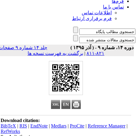
فرم‌ها
تماس با ما
اطلاعات تماس
فرم برقراری ارتباط
 ۱۴، شماره ۹ - ( آذر ۱۳۹۵ )
جلد ۱۴ شماره ۹ صفحات
۸۲۱-۸۱۱
|
برگشت به فهرست نسخه ها
Download citation:
BibTeX
|
RIS
|
EndNote
|
Medlars
|
ProCite
|
Reference Manager
|
RefWorks