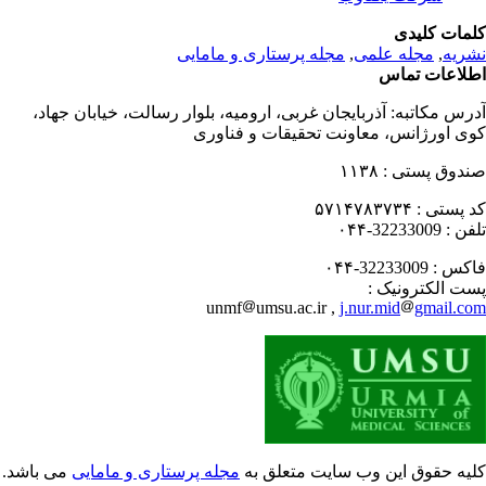
مات کلیدی
ریه
,
مجله علمی
,
مجله پرستاری و مامایی
لاعات تماس
رس مکاتبه:
آذربایجان غربی، ارومیه، بلوار رسالت، خیابان جهاد،
ی اورژانس، معاونت تحقیقات و فناوری
دوق پستی :
۱۱۳۸
 پستی :
۵۷۱۴۷۸۳۷۳۴
فن :
32233009-۰۴۴
کس :
32233009-۰۴۴
ت الکترونیک :
unmf
umsu.ac.ir ,
j.nur.mid
gmail.c
یه حقوق این وب سایت متعلق به
مجله پرستاری و مامایی
می باشد.