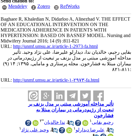
Send citation to:
Mendeley
Zotero
RefWorks
Baghaee R, Khaledian N, Didarloo A, Alinezhad V. THE EFFECT
OF AN EDUCATIONAL INTERVENTION ON THE
MEDICATION ADHERENCE IN PATIENTS WITH
HYPERTENSION: BASED ON BASNEF MODEL. Nursing and
Midwifery Journal 2016; 14 (9) :811-821
URL:
http://unmf.umsu.ac.ir/article-1-2973-fa.html
بقایی رحیم، خالدیان ندا، دیدارلو علیرضا، علی نژاد وحید. تأثیر
مداخله آموزشی مبتنی بر مدل بزنف بر تبعیت از رژیم‌درمانی در
بیماران مبتلا به فشارخون. مجله پرستاری و مامایی. ۱۳۹۵; ۱۴ (۹)
:۸۱۱-۸۲۱
URL:
http://unmf.umsu.ac.ir/article-۱-۲۹۷۳-fa.html
تأثیر مداخله آموزشی مبتنی بر مدل بزنف بر
تبعیت از رژیم‌درمانی در بیماران مبتلا به
فشارخون
۲
*
۱
رحیم بقایی
،
ندا خالدیان
۱
۱
،
علیرضا دیدارلو
،
وحید علی نژاد