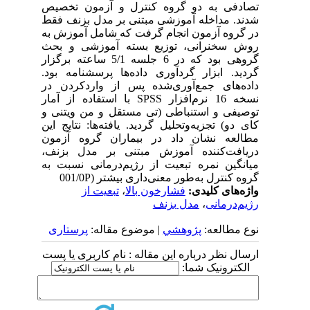
تصادفی به دو گروه کنترل و آزمون تخصیص
شدند. مداخله آموزشی مبتنی بر مدل بزنف فقط
در گروه آزمون انجام گرفت که شامل آموزش به
روش سخنرانی، توزیع بسته آموزشی و بحث
گروهی بود که در 6 جلسه 5/1 ساعته برگزار
گردید. ابزار گردآوری داده‌ها پرسشنامه بود.
داده‌های جمع‌آوری‌شده پس از واردکردن در
نسخه 16 نرم‌افزار SPSS با استفاده از آمار
توصیفی و استنباطی (تی مستقل و من ویتنی و
کای دو) تجزیه‌و‌تحلیل گردید. یافته‌ها: نتایج این
مطالعه نشان داد در بیماران گروه آزمون
دریافت‌کننده آموزش مبتنی بر مدل بزنف،
میانگین نمره تبعیت از رژیم‌درمانی نسبت به
گروه کنترل به‌طور معنی‌داری بیشتر (001/0P
واژه‌های کلیدی:
فشارخون بالا
،
تبعیت از
رژیم‌درمانی
،
مدل بزنف
نوع مطالعه:
پژوهشي
| موضوع مقاله:
پرستاری
ارسال نظر درباره این مقاله : نام کاربری یا پست
الکترونیک شما: