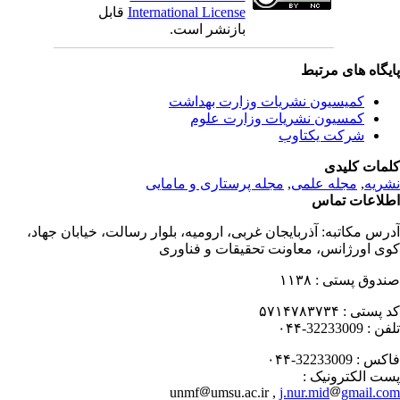
International License
قابل
بازنشر است.
یگاه های مرتبط
کمیسیون نشریات وزارت بهداشت
کمسیون نشریات وزارت علوم
شرکت یکتاوب
مات کلیدی
ریه
,
مجله علمی
,
مجله پرستاری و مامایی
لاعات تماس
رس مکاتبه:
آذربایجان غربی، ارومیه، بلوار رسالت، خیابان جهاد،
ی اورژانس، معاونت تحقیقات و فناوری
دوق پستی :
۱۱۳۸
 پستی :
۵۷۱۴۷۸۳۷۳۴
فن :
32233009-۰۴۴
کس :
32233009-۰۴۴
ت الکترونیک :
unmf
umsu.ac.ir ,
j.nur.mid
gmail.c