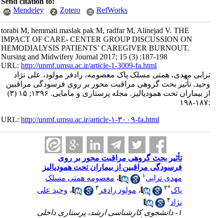
Send citation to:
Mendeley
Zotero
RefWorks
torabi M, hemmati maslak pak M, radfar M, Alinejad V. THE
IMPACT OF CARE- CENTER GROUP DISCUSSION ON
HEMODIALYSIS PATIENTS’ CAREGIVER BURNOUT.
Nursing and Midwifery Journal 2017; 15 (3) :187-198
URL:
http://unmf.umsu.ac.ir/article-1-3009-fa.html
ترابی مهدی، همتی مسلک پاک معصومه، رادفر مولود، علی نژاد
وحید. تأثیر بحث گروهی مراقبت محور بر روی فرسودگی مراقبین
از بیماران تحت همودیالیز. مجله پرستاری و مامایی. ۱۳۹۶; ۱۵ (۳)
:۱۸۷-۱۹۸
URL:
http://unmf.umsu.ac.ir/article-۱-۳۰۰۹-fa.html
تأثیر بحث گروهی مراقبت محور بر روی
فرسودگی مراقبین از بیماران تحت همودیالیز
۱
مهدی ترابی
،
معصومه همتی مسلک
۳
۲
*
پاک
،
مولود رادفر
،
وحید علی
۴
نژاد
۱- دانشجوی کارشناسی ارشد، پرستاری داخلی