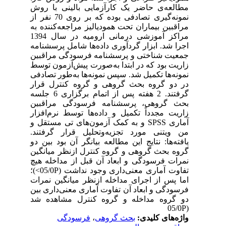
مطالعه‌ی حاضر یک کارآزمایی بالینی با روش
نمونه‌گیری تصادفی بوده که بر روی 70 نفر از
مراقبین بیماران تحت همودیالیز مراجعه‌کننده به
مراکز آموزشی درمانی ارومیه در سال 1394
اجرا شد. ابزار گردآوری داده‌ها شامل پرسشنامه
جمعیت شناختی و پرسشنامه فرسودگی مراقبین
زاریت بود که در ابتدا به‌صورت پیش‌آزمون توسط
نمونه‌ها تکمیل شد. سپس نمونه‌ها به‌طور تصادفی
در دو گروه بحث گروهی و گروه کنترل قرار
گرفتند. 2 هفته پس از اتمام برگزاری 6 جلسه
بحث گروهی، پرسشنامه فرسودگی مراقبین
زاریت مجدداً تکمیل و داده‌ها توسط نرم‌افزار
آماری SPSS و به کمک آزمون‌های تی مستقل و
من ویتنی مورد تجزیه‌و‌تحلیل قرار گرفتند.
یافته‌ها: نتایج این مطالعه بیانگر آن بود بین دو
گروه بحث گروهی و گروه کنترل ازنظر میانگین
نمرات فرسودگی و ابعاد آن قبل از مداخله هیچ
تفاوت آماری معنی‌داری وجود نداشت (05/0P>)؛
اما پس از اجرای مداخله ازنظر میانگین نمرات
فرسودگی و ابعاد آن تفاوت آماری معنی‌داری بین
دو گروه مداخله و گروه کنترل مشاهده شد
(05/0P
واژه‌های کلیدی:
بحث گروهی
،
فرسودگی