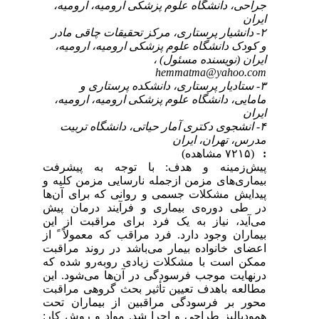
جراحی، دانشگاه علوم پزشکی ارومیه، ارومیه،
ایران
۲- دانشیار پرستاری، مرکز تحقیقات چاقی مادر
و کودک دانشگاه علوم پزشکی ارومیه، ارومیه،
ایران (نویسنده مسئول) ،
hemmatma@yahoo.com
۳- ستادیار پرستاری، دانشکده پرستاری و
مامایی، دانشگاه علوم پزشکی ارومیه، ارومیه،
ایران
۴- انشجوی دکتری آمار حیاتی، دانشگاه تربیت
مدرس، تهران، ایران
:
(۷۲۱۵ مشاهده)
پیش‌زمینه و هدف: با توجه به پیشرفت
بیماری‌های مزمن ازجمله نارسایی مزمن کلیه و
پیدایش مشکلات جسمی و روانی که برای آن‌ها
در طی دوره‌ی بیماری و فرآیند درمان پیش
می‌آید، نیاز به یک فرد برای مراقبت از این
بیماران وجود دارد. فرد مراقب که معمولاً ً از
اعضای خانواده بیمار می‌باشد در روند مراقبت
ممکن است با مشکلات زیادی روبه‌رو شده که
درنهایت موجب فرسودگی در آن‌ها می‌شود. این
مطالعه باهدف تعیین تأثیر بحث گروهی مراقبت
محور بر فرسودگی مراقبین از بیماران تحت
همودیالیز طراحی و اجرا شد. مواد و روش کار: