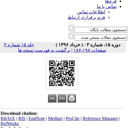
فرم‌ها
تماس با ما
اطلاعات تماس
فرم برقراری ارتباط
دوره ۱۵، شماره ۳ - ( خرداد ۱۳۹۶ )
جلد ۱۵ شماره ۳
صفحات ۱۹۸-۱۸۷
|
برگشت به فهرست نسخه ها
Download citation:
BibTeX
|
RIS
|
EndNote
|
Medlars
|
ProCite
|
Reference Manager
|
RefWorks