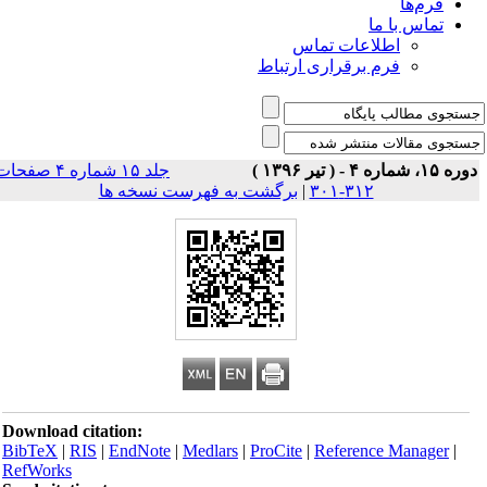
فرم‌ها
تماس با ما
اطلاعات تماس
فرم برقراری ارتباط
ه ۱۵، شماره ۴ - ( تیر ۱۳۹۶ )
جلد ۱۵ شماره ۴ صفحات
۳۱۲-۳۰۱
|
برگشت به فهرست نسخه ها
Download citation:
BibTeX
|
RIS
|
EndNote
|
Medlars
|
ProCite
|
Reference Manager
|
RefWorks