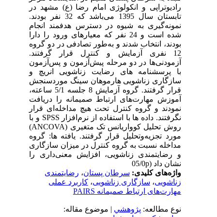
رادیوتراپی و انکولوژی امام رضا (ع) مشهد در
تابستان سال 1395 می‌باشد که 32 نفر بودند.
نمونه‌گیری به شیوه در دسترس هدفمند انجام
شده است و 24 نفر که معیارهای ورود را دارا
بودند، انتخاب شدند و به‌طور تصادفی در دو گروه
12 نفری آزمایش و کنترل قرار گرفتند.
آزمودنی‌ها در دو مرحله پیش‌آزمون و پس‌آزمون
با پرسشنامه‌ های رضایت زناشویی انریچ و
سازگاری زناشویی هارموهان سینگ موردسنجش
قرار گرفتند. گروه آزمایش 8 جلسه 5/1 ساعته،
آموزش مهارت‌های ارتباط صمیمانه را دریافت
نمودند و گروه کنترل تحت هیچ مداخله‌ای قرار
نگرفتند. داده‌ ها با استفاده از نرم‌افزار SPSS و با
روش تحلیل کوواریانس تک متغیری (ANCOVA)
مورد تجزیه‌و‌تحلیل قرار گرفتند. یافته ‌ها: گروه
مداخله نسبت به گروه کنترل در میزان سازگاری
و رضایتمندی زناشویی، افزایش معنی‌داری را
نشان داد (05/0p
واژه‌های کلیدی:
سرطان پستان
،
رضایتمندی
زناشویی
،
سازگاری زناشویی
،
کاربرد عملی
مهارت‌های ارتباط صمیمانه PAIRS
نوع مطالعه:
پژوهشي
| موضوع مقاله: