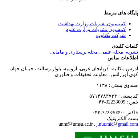
یگاه های مرتبط
کمیسیون نشریات وزارت بهداشت
کمسیون نشریات وزارت علوم
شرکت یکتاوب
مات کلیدی
ریه
,
مجله علمی
,
مجله پرستاری و مامایی
لاعات تماس
رس مکاتبه:
آذربایجان غربی، ارومیه، بلوار رسالت، خیابان جهاد،
ی اورژانس، معاونت تحقیقات و فناوری
دوق پستی :
۱۱۳۸
 پستی :
۵۷۱۴۷۸۳۷۳۴
فن :
32233009-۰۴۴
کس :
32233009-۰۴۴
ت الکترونیک :
unmf
umsu.ac.ir ,
j.nur.mid
gmail.c