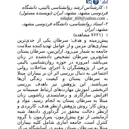
آباد
۱- کارشناس ارشد روانشناسی بالینی، دانشگاه
فردوسی مشهد، مشهد، ایران (نویسنده مسئول)
nilufar_t69@yahoo.com
،
۲- استاد روانشناسی‌، دانشگاه فردوسی مشهد،
مشهد، ایران
:
(۷۶۲۱ مشاهده)
پیش‌زمینه و هدف: سرطان یکی از جدی‌ترین
بیماری‌های مزمن و از عوامل تهدیدکننده سلامت
جامعه به شمار می‌رود. ازاین‌بین، سرطان پستان
شایع‌ترین سرطان تشخیص داده‌شده در زنان
می‌باشد. امروزه در حوزه روان‌شناسی بالینی
برخی از پژوهشگران با اجرای مداخلات روانی
اجتماعی به دنبال بررسی اثر آن بر بیماران مبتلا
به سرطان پستان و کیفیت زندگی آن‌ها
می‌باشند. این پژوهش نیز باهدف بررسی
اثربخشی آموزش مهارت‌های ارتباط صمیمانه بر
افزایش سازگاری و رضایتمندی زناشویی زنان
مبتلا به سرطان پستان به انجام رسید. مواد و
روش کار: روش پژوهش ازنظر هدف، کاربردی و
ازنظر دخالت محقق در گردآوری داده‌ها، شبه
آزمایشی از نوع پیش‌آزمون- پس‌آزمون با گروه
کنترل است. جامعه آماری شامل کلیه بیماران
مبتلا به سرطان پستان مقیم در آسایشگاه مرکز