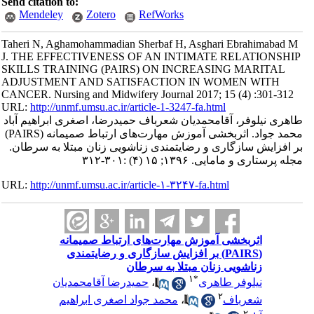
Send citation to:
Mendeley
Zotero
RefWorks
Taheri N, Aghamohammadian Sherbaf H, Asghari Ebrahimabad M
J. THE EFFECTIVENESS OF AN INTIMATE RELATIONSHIP
SKILLS TRAINING (PAIRS) ON INCREASING MARITAL
ADJUSTMENT AND SATISFACTION IN WOMEN WITH
CANCER. Nursing and Midwifery Journal 2017; 15 (4) :301-312
URL:
http://unmf.umsu.ac.ir/article-1-3247-fa.html
طاهری نیلوفر، آقامحمدیان شعرباف حمیدرضا، اصغری ابراهیم آباد
محمد جواد. اثربخشی آموزش مهارت‌های ارتباط صمیمانه (PAIRS)
بر افزایش سازگاری و رضایتمندی زناشویی زنان مبتلا به سرطان.
مجله پرستاری و مامایی. ۱۳۹۶; ۱۵ (۴) :۳۰۱-۳۱۲
URL:
http://unmf.umsu.ac.ir/article-۱-۳۲۴۷-fa.html
اثربخشی آموزش مهارت‌های ارتباط صمیمانه
(PAIRS) بر افزایش سازگاری و رضایتمندی
زناشویی زنان مبتلا به سرطان
۱
*
نیلوفر طاهری
،
حمیدرضا آقامحمدیان
۲
شعرباف
،
محمد جواد اصغری ابراهیم
۲