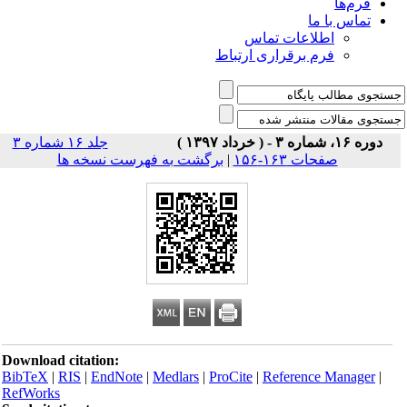
فرم‌ها
تماس با ما
اطلاعات تماس
فرم برقراری ارتباط
دوره ۱۶، شماره ۳ - ( خرداد ۱۳۹۷ )
جلد ۱۶ شماره ۳
صفحات ۱۶۳-۱۵۶
|
برگشت به فهرست نسخه ها
Download citation:
BibTeX
|
RIS
|
EndNote
|
Medlars
|
ProCite
|
Reference Manager
|
RefWorks