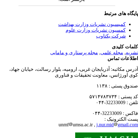
یگاه های مرتبط
کمیسیون نشریات وزارت بهداشت
کمسیون نشریات وزارت علوم
شرکت یکتاوب
مات کلیدی
ریه
,
مجله علمی
,
مجله پرستاری و مامایی
لاعات تماس
رس مکاتبه:
آذربایجان غربی، ارومیه، بلوار رسالت، خیابان جهاد،
ی اورژانس، معاونت تحقیقات و فناوری
دوق پستی :
۱۱۳۸
 پستی :
۵۷۱۴۷۸۳۷۳۴
فن :
32233009-۰۴۴
کس :
32233009-۰۴۴
ت الکترونیک :
unmf
umsu.ac.ir ,
j.nur.mid
gmail.c