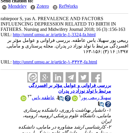
Send citation to:
Mendeley
Zotero
RefWorks
rabiepoor S, yas A. PREVALENCE AND FACTORS
INFLUENCING DEPRESSION RELATED TO BIRTH IN
FATHERS. Nursing and Midwifery Journal 2018; 16 (3) :156-163
URL:
http://unmf.umsu.ac.ir/article-1-3324-fa.html
ربیعی پور سهیلا، یاس عاطفه. بررسی فراوانی و عوامل مؤثر بر
افسردگی مرتبط با تولد نوزاد در پدران. مجله پرستاری و مامایی.
۱۳۹۷; ۱۶ (۳) :۱۵۶-۱۶۳
URL:
http://unmf.umsu.ac.ir/article-۱-۳۳۲۴-fa.html
بررسی فراوانی و عوامل مؤثر بر افسردگی
مرتبط با تولد نوزاد در پدران
۲
*
۱
سهیلا ربیعی پور
،
عاطفه یاس
۱- دانشیار بهداشت باروری، دانشکده پرستاری
مامایی، دانشگاه علوم پزشکی ارومیه، ارومیه،
ایران
۲- کارشناسی ارشد مشاوره در مامایی، دانشکده
پرستاری مامایی، دانشگاه علوم پزشکی ارومیه،