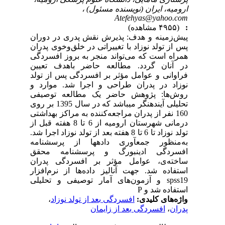
ارومیه، ایران (نویسنده مسئول) ،
Atefehyas@yahoo.com
:
(۴۹۵۵ مشاهده)
پیش‌زمینه و هدف: پذیرش نقش پدری در دوران
پس از تولد نوزاد با تغییراتی در خلق‌وخوی پدران
همراه است که می‌تواند منجر به بروز افسردگی
در آنان گردد. مطالعه حاضر باهدف تعیین
فراوانی و عوامل مؤثر بر افسردگی پس از تولد
نوزاد در پدران طراحی و اجرا شد. موارد و
روش‌ها: پژوهش حاضر یک مطالعه توصیفی
تحلیلی آینده­نگر می­باشد که در سال 1395 بر روی
160 نفر از پدران مراجعه‌کننده به مراکز بهداشتی
درمانی شهرستان ارومیه از 6 تا 8 هفته قبل از
تولد نوزاد تا 6 تا 8 هفته بعد از تولد نوزاد اجرا شد.
به‌منظور جمع­آوری داده­ها از پرسشنامه
افسردگی ادینبورگ و پرسشنامه محقق
ساخته‌ی، عوامل مؤثر بر افسردگی پدران
استفاده شد. جهت آنالیز داده‌ها از نرم‌افزار
spss19 و آزمون‌های آمار توصیفی و تحلیلی
استفاده شد و P
واژه‌های کلیدی:
افسردگی بعد از تولد نوزاد
،
پدران
،
افسردگی بعد از زایمان