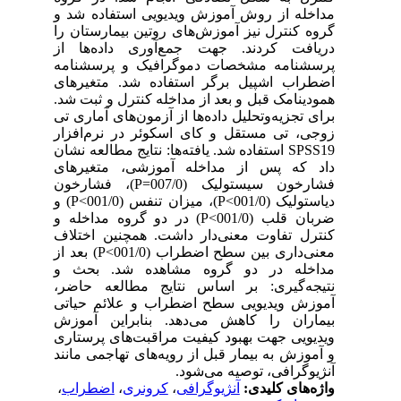
مداخله از روش آموزش ویدیویی استفاده شد و
گروه کنترل نیز آموزش‌های روتین بیمارستان را
دریافت کردند. جهت جمع‌آوری داده‌ها از
پرسشنامه مشخصات دموگرافیک و پرسشنامه
اضطراب اشپیل برگر استفاده شد. متغیرهای
همودینامک قبل و بعد از مداخله کنترل و ثبت شد.
برای تجزیه‌و‌تحلیل داده‌ها از آزمون‌های آماری تی
زوجی، تی مستقل و کای اسکوئر در نرم‌افزار
SPSS19 استفاده شد. یافته‌ها: نتایج مطالعه نشان
داد که پس از مداخله آموزشی، متغیرهای
فشارخون سیستولیک (007/0=P)، فشارخون
دیاستولیک (001/0>P)، میزان تنفس (001/0>P) و
ضربان قلب (001/0>P) در دو گروه مداخله و
کنترل تفاوت معنی‌دار داشت. همچنین اختلاف
معنی‌داری بین سطح اضطراب (001/0>P) بعد از
مداخله در دو گروه مشاهده شد. بحث و
نتیجه‌گیری: بر اساس نتایج مطالعه حاضر،
آموزش ویدیویی سطح اضطراب و علائم حیاتی
بیماران را کاهش می‌دهد. بنابراین آموزش
ویدیویی جهت بهبود کیفیت مراقبت‌های پرستاری
و آموزش به بیمار قبل از رویه‌های تهاجمی مانند
آنژیوگرافی، توصیه می‌شود.
واژه‌های کلیدی:
آنژیوگرافی
،
کرونری
،
اضطراب
،