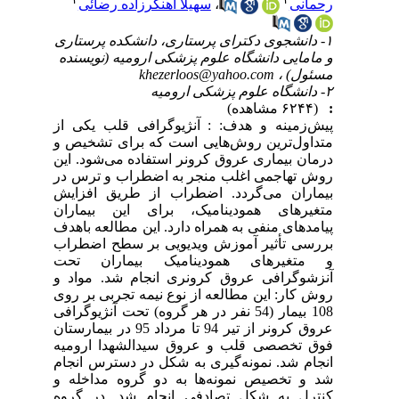
رحمانی
،
سهیلا آهنگرزاده رضائی
۱- دانشجوی دکترای پرستاری، دانشکده پرستاری
و مامایی دانشگاه علوم پزشکی ارومیه (نویسنده
مسئول) ،
khezerloos@yahoo.com
۲- دانشگاه علوم پزشکی ارومیه
:
(۶۲۴۴ مشاهده)
پیش‌زمینه و هدف: : آنژیوگرافی قلب یکی از
متداول‌ترین روش‌هایی است که برای تشخیص و
درمان بیماری عروق کرونر استفاده می‌شود. این
روش تهاجمی اغلب منجر به اضطراب و ترس در
بیماران می‌گردد. اضطراب از طریق افزایش
متغیرهای همودینامیک، برای این بیماران
پیامدهای منفی به همراه دارد. این مطالعه باهدف
بررسی تأثیر آموزش ویدیویی بر سطح اضطراب
و متغیرهای همودینامیک بیماران تحت
آنزشوگرافی عروق کرونری انجام شد. مواد و
روش کار: این مطالعه از نوع نیمه تجربی بر روی
108 بیمار (54 نفر در هر گروه) تحت آنژیوگرافی
عروق کرونر از تیر 94 تا مرداد 95 در بیمارستان
فوق تخصصی قلب و عروق سیدالشهدا ارومیه
انجام شد. نمونه‌گیری به شکل در دسترس انجام
شد و تخصیص نمونه‌ها به دو گروه مداخله و
کنترل به شکل تصادفی انجام شد. در گروه