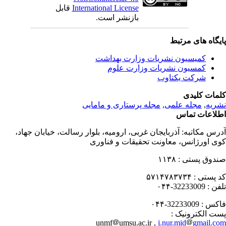
International License
قابل
بازنشر است.
یگاه های مرتبط
کمیسیون نشریات وزارت بهداشت
کمسیون نشریات وزارت علوم
شرکت یکتاوب
مات کلیدی
ریه
,
مجله علمی
,
مجله پرستاری و مامایی
لاعات تماس
رس مکاتبه:
آذربایجان غربی، ارومیه، بلوار رسالت، خیابان جهاد،
ی اورژانس، معاونت تحقیقات و فناوری
دوق پستی :
۱۱۳۸
 پستی :
۵۷۱۴۷۸۳۷۳۴
فن :
32233009-۰۴۴
کس :
32233009-۰۴۴
ت الکترونیک :
unmf
umsu.ac.ir ,
j.nur.mid
gmail.c