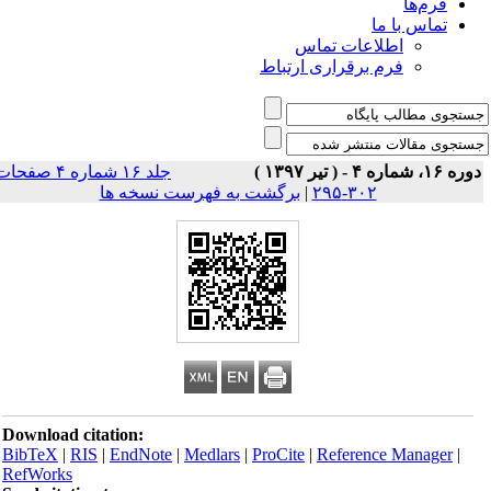
فرم‌ها
تماس با ما
اطلاعات تماس
فرم برقراری ارتباط
ه ۱۶، شماره ۴ - ( تیر ۱۳۹۷ )
جلد ۱۶ شماره ۴ صفحات
۳۰۲-۲۹۵
|
برگشت به فهرست نسخه ها
Download citation:
BibTeX
|
RIS
|
EndNote
|
Medlars
|
ProCite
|
Reference Manager
|
RefWorks