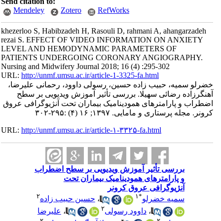
Send citation to:
Mendeley
Zotero
RefWorks
khezerloo S, Habibzadeh H, Rasouli D, rahmani A, ahangarzadeh
rezai S. EFFECT OF VIDEO INFORMATION ON ANXIETY
LEVEL AND HEMODYNAMIC PARAMETERS OF
PATIENTS UNDERGOING CORONARY ANGIOGRAPHY.
Nursing and Midwifery Journal 2018; 16 (4) :295-302
URL:
http://unmf.umsu.ac.ir/article-1-3325-fa.html
خضرلو سمیه، حبیب زاده حسین، رسولی داوود، رحمانی علیرضا،
آهنگرزاده رضائی سهیلا. بررسی تأثیر آموزش ویدیویی بر سطح
اضطراب و پارامترهای همودینامیک بیماران تحت آنژیوگرافی عروق
کرونر. مجله پرستاری و مامایی. ۱۳۹۷; ۱۶ (۴) :۲۹۵-۳۰۲
URL:
http://unmf.umsu.ac.ir/article-۱-۳۳۲۵-fa.html
بررسی تأثیر آموزش ویدیویی بر سطح اضطراب
و پارامترهای همودینامیک بیماران تحت
آنژیوگرافی عروق کرونر
۲
۱
*
سمیه خضرلو
،
حسین حبیب زاده
۲
،
داوود رسولی
،
علیرضا
۲
۲