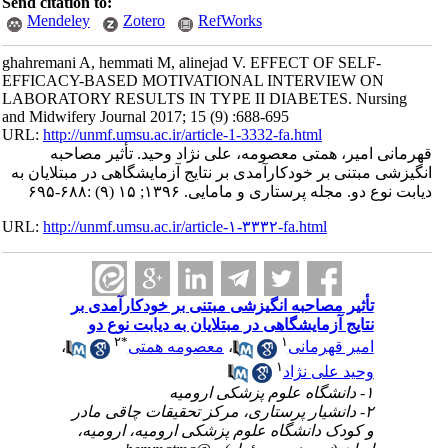
Send citation to:
Mendeley
Zotero
RefWorks
ghahremani A, hemmati M, alinejad V. EFFECT OF SELF-
EFFICACY-BASED MOTIVATIONAL INTERVIEW ON
LABORATORY RESULTS IN TYPE II DIABETES. Nursing
and Midwifery Journal 2017; 15 (9) :688-695
URL:
http://unmf.umsu.ac.ir/article-1-3332-fa.html
قهرمانی امیر، همتی معصومه، علی نژاد وحید. تأثیر مصاحبه
انگیزشی مبتنی بر خودکارآمدی بر نتایج آزمایشگاهی در مبتلایان به
دیابت نوع دو. مجله پرستاری و مامایی. ۱۳۹۶; ۱۵ (۹) :۶۸۸-۶۹۵
URL:
http://unmf.umsu.ac.ir/article-۱-۳۳۳۲-fa.html
تأثیر مصاحبه انگیزشی مبتنی بر خودکارآمدی بر
نتایج آزمایشگاهی در مبتلایان به دیابت نوع دو
۲
*
۱
امیر قهرمانی
،
معصومه همتی
،
۱
وحید علی نژاد
۱- دانشگاه علوم پزشکی ارومیه
۲- دانشیار پرستاری، مرکز تحقیقات چاقی مادر
و کودک دانشگاه علوم پزشکی ارومیه، ارومیه،