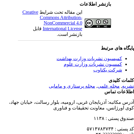
بازنشر اطلاعات
این مقاله تحت شرایط
Creative
Commons Attribution-
NonCommercial 4.0
International License
قابل
بازنشر است.
یگاه های مرتبط
کمیسیون نشریات وزارت بهداشت
کمسیون نشریات وزارت علوم
شرکت یکتاوب
مات کلیدی
ریه
,
مجله علمی
,
مجله پرستاری و مامایی
لاعات تماس
رس مکاتبه:
آذربایجان غربی، ارومیه، بلوار رسالت، خیابان جهاد،
ی اورژانس، معاونت تحقیقات و فناوری
دوق پستی :
۱۱۳۸
 پستی :
۵۷۱۴۷۸۳۷۳۴