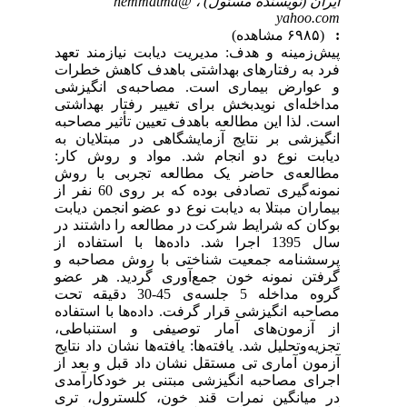
ایران (نویسنده مسئول) ،
hemmatma@
yahoo.com
:
(۶۹۸۵ مشاهده)
پیش‌زمینه و هدف: مدیریت دیابت نیازمند تعهد
فرد به رفتارهای بهداشتی باهدف کاهش خطرات
و عوارض بیماری است. مصاحبه‌ی انگیزشی
مداخله‌ای نویدبخش برای تغییر رفتار بهداشتی
است. لذا این مطالعه باهدف تعیین تأثیر مصاحبه
انگیزشی بر نتایج آزمایشگاهی در مبتلایان به
دیابت نوع دو انجام شد. مواد و روش کار:
مطالعه‌ی حاضر یک مطالعه تجربی با روش
نمونه‌گیری تصادفی بوده که بر روی 60 نفر از
بیماران مبتلا به دیابت نوع دو عضو انجمن دیابت
بوکان که شرایط شرکت در مطالعه را داشتند در
سال 1395 اجرا شد. داده‌ها با استفاده از
پرسشنامه جمعیت شناختی با روش مصاحبه و
گرفتن نمونه خون جمع‌آوری گردید. هر عضو
گروه مداخله 5 جلسه‌ی 45-30 دقیقه تحت
مصاحبه انگیزشی قرار گرفت. داده‌ها با استفاده
از آزمون‌های آمار توصیفی و استنباطی،
تجزیه‌و‌تحلیل شد. یافته‌ها: یافته‌ها نشان داد نتایج
آزمون آماری تی مستقل نشان داد قبل و بعد از
اجرای مصاحبه انگیزشی مبتنی بر خودکارآمدی
در میانگین نمرات قند خون، کلسترول، تری