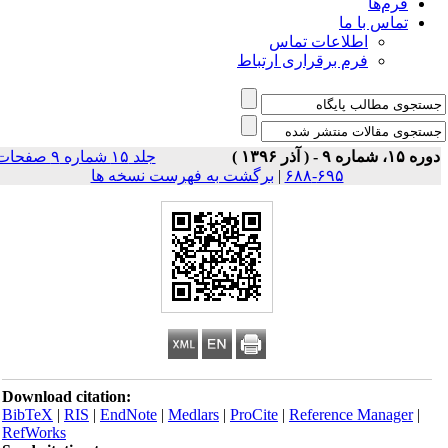
فرم‌ها
تماس با ما
اطلاعات تماس
فرم برقراری ارتباط
 ۱۵، شماره ۹ - ( آذر ۱۳۹۶ )
جلد ۱۵ شماره ۹ صفحات
۶۹۵-۶۸۸
|
برگشت به فهرست نسخه ها
Download citation:
BibTeX
|
RIS
|
EndNote
|
Medlars
|
ProCite
|
Reference Manager
|
RefWorks