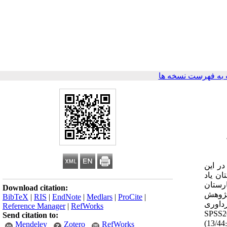
به فهرست نسخه ها
در این
ان یاد
رستان
Download citation:
8 نفر به‌عنوان نمونه به پژوهش
BibTeX
|
RIS
|
EndNote
|
Medlars
|
ProCite
|
رداوری
Reference Manager
|
RefWorks
ر از پرستاران به‌صورت تخصیص متناسب در هر بخش به‌عنوان نمونه به پژوهش وارد شدند. داده‌ها با استفاده از نرم‌افزار SPSS20
Send citation to:
و با بهره‌گیری از آمار توصیفی و شبکه‌های عصبی مصنوعی تحلیل شدند. یافته‌ها: در پرسشنامه صفات شخصیتی، ابعاد مسئولیت‌پذیری (60/5±13/44)
Mendeley
Zotero
RefWorks