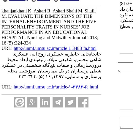
و روان رنجوری (93/4±86/32) بیشترین و کمترین میانگین نمره را به دست آوردند. در پرسشنامه محیط درون‌سازمانی نیز، ابعاد پاداش‌ها (11/1±81/3)
شان داد
khanjankhani K, Askari R, Askari Shahi M, Shafii
 اهمیت را در عملکرد
M. EVALUATE THE DIMENSIONS OF THE
عملکرد
INTERNAL ENVIRONMENT AND THE FIVE
ن سطح
PERSONALITY TRAITS IN NURSES’ JOB
PERFORMANCE IN AN EDUCATIONAL
HOSPITAL. Nursing and Midwifery Journal 2018;
16 (5) :324-334
URL:
http://unmf.umsu.ac.ir/article-1-3483-fa.html
خانجانخانی خاطره، عسکری روح اله، عسکری
شاهی محسن، شفیعی میلاد. رتبه‌بندی ابعاد محیط
درون‌سازمانی و صفات پنج‌گانه شخصیتی در عملکرد
شغلی پرستاران در یک بیمارستان آموزشی. مجله
پرستاری و مامایی. ۱۳۹۷; ۱۶ (۵) :۳۲۴-۳۳۴
URL:
http://unmf.umsu.ac.ir/article-۱-۳۴۸۳-fa.html