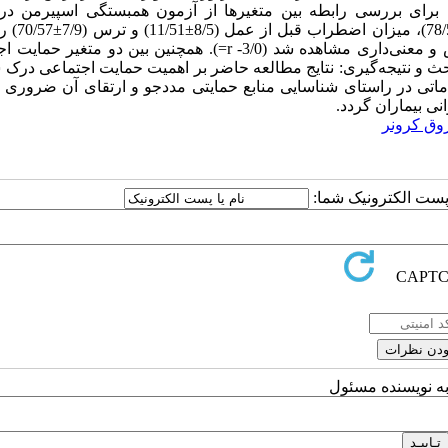
 برای بررسی رابطه بین متغیرها از آزمون همبستگی اسپیرمن د
معنی‌داری 05/0 استفاده شد. یافته‌ها: ن
داد. بین حمایت اجتماعی درک شده و میزان اضطراب رابطه معکوس و معنی‌داری مشاهده شد (3/0- r=). همچنین بین دو
و ترس رابطه معکوس و معنی‌داری وجود داشت (2/0-r=). بحث و نتیجه‌گیری: نتایج مطالعه حاضر بر اهمیت حمایت اجتماعی 
اماتی در راستای شناسایی منابع حمایتی مددجو و ارتقای آن ضروری 
ی بیماران گردد.
وق کرونر
ا پست الکترونیک شما:
به نویسنده مسئول