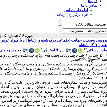
فرم‌ها
تماس با ما
اطلاعات تماس
فرم برقراری ارتباط
دوره ۱۶، شماره ۵ - ( مرداد ۱۳۹۷ )
بررسی وضعیت حمایت اجتماعی درک شده و ارتباط آن با میزان ترس و ا
علی (ع) کرمانشاه
۲
۱
*
طاهره جلائی
،
سهیلا آستانگی
،
محمود رحمتی
۱- کارشناس ارشد پرستاری مراقبت های ویژه، دانشکده پرستاری و مامایی، دانشگاه علوم پزشکی کرمانشاه، کرمانشاه، ایران (نویسنده مسئول) ،
t.jalaei2094@gmail.com
۲- مربی، گروه بهداشت، دانشکده پرستاری و مامایی، دانشگاه علوم پزشکی کرمانشاه
۳- مربی گروه روان پرستاری، دانشکده پرستاری و مامایی، دانشگاه علوم پزشکی کرمانشاه
۴- استادیار گروه آمار زیستی، دانشکده پرستاری و مامایی، دانشگاه علوم پزشکی کرمانشاه
:
(۶۳۹۰ مشاهده)
پیش‌زمینه و هدف: بیماری‌های قلبی عروقی شایع‌ترین علت مرگ در س
کرونر در برخی از بیماران همچنان به‌عنوان اولین و بهترین ان
روان‌شناختی بیماران کاندید جراحی پیوند عروق است. ازاین‌رو، هد
اضطراب قبل از جراحی در بیماران الکتیو کاندید جراحی پیوند عروق بود
انتخاب شدند. برای جمع‌آوری داده‌ها از پرسشنامه‌های ویژگی‌های 