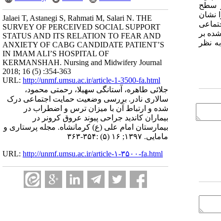
ر سطح
تایج حمایت اجتماعی (4/10± 78/57)، میزان اضطراب قبل از عمل (8/5±11/51) و ترس (7/9±70/57) را نشان
Jalaei T, Astanegi S, Rahmati M, Salari N. THE
 متغیر حمایت اجتماعی
SURVEY OF PERCEIVED SOCIAL SUPPORT
درک شده بر
STATUS AND ITS RELATION TO FEAR AND
به نظر
ANXIETY OF CABG CANDIDATE PATIENT’S
IN IMAM ALI’S HOSPITAL OF
KERMANSHAH. Nursing and Midwifery Journal
2018; 16 (5) :354-363
URL:
http://unmf.umsu.ac.ir/article-1-3500-fa.html
جلائی طاهره، آستانگی سهیلا، رحمتی محمود،
سالاری نادر. بررسی وضعیت حمایت اجتماعی درک
شده و ارتباط آن با میزان ترس و اضطراب در
بیماران کاندید جراحی پیوند عروق کرونر در
بیمارستان امام علی (ع) کرمانشاه. مجله پرستاری و
مامایی. ۱۳۹۷; ۱۶ (۵) :۳۵۴-۳۶۳
URL:
http://unmf.umsu.ac.ir/article-۱-۳۵۰۰-fa.html