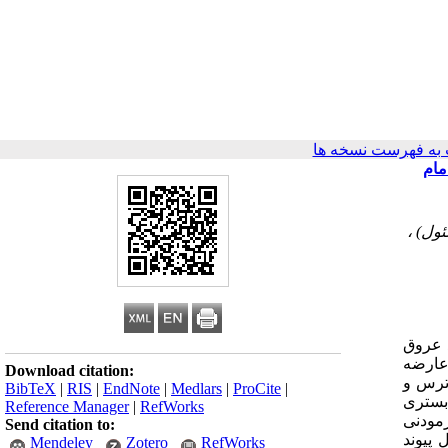
به فهرست نسخه ها
مام
د عروق
عارضه
Download citation:
ترس و
BibTeX
|
RIS
|
EndNote
|
Medlars
|
ProCite
|
 بستری
Reference Manager
|
RefWorks
 (سن: 9/2±80/55 سال) به‌عنوان آزمودنی
Send citation to:
 پیوند
Mendeley
Zotero
RefWorks