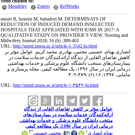
Send citation to:
Mendeley
Zotero
RefWorks
ansari B, hoseini M, bahadori M. DETERMINATS OF
REDUCTION OF INDUCED DEMAND INSELECTED
HOSPITALS THAT AFFILIATED WITH IUMS IN 2017: A
QUALITATIVE STADY ON PROVIDER’S VIEW. Nursing and
Midwifery Journal 2018; 16 (6) :389-402
URL:
http://unmf.umsu.ac.ir/article-1-3542-fa.html
انصاری بهنام، حسینی مجتبی، بهادری محمد کریم. عوامل مؤثر بر
کاهش تقاضای القایی از دیدگاه ارائه‌کنندگان خدمات سلامت در
بیمارستان‌های منتخب دانشگاه علوم پزشکی و خدمات بهداشتی
درمانی ایران در سال ۱۳۹۶، یک مطالعه کیفی. مجله پرستاری و
مامایی. ۱۳۹۷; ۱۶ (۶) :۳۸۹-۴۰۲
URL:
http://unmf.umsu.ac.ir/article-۱-۳۵۴۲-fa.html
عوامل مؤثر بر کاهش تقاضای القایی از دیدگاه
ارائه‌کنندگان خدمات سلامت در بیمارستان‌های
منتخب دانشگاه علوم پزشکی و خدمات بهداشتی
درمانی ایران در سال 1396، یک مطالعه کیفی
۲
*
۱
بهنام انصاری
،
مجتبی حسینی