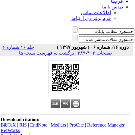
فرم‌ها
تماس با ما
اطلاعات تماس
فرم برقراری ارتباط
دوره ۱۶، شماره ۶ - ( شهریور ۱۳۹۷ )
جلد ۱۶ شماره ۶
صفحات ۴۰۲-۳۸۹
|
برگشت به فهرست نسخه ها
Download citation:
BibTeX
|
RIS
|
EndNote
|
Medlars
|
ProCite
|
Reference Manager
|
RefWorks