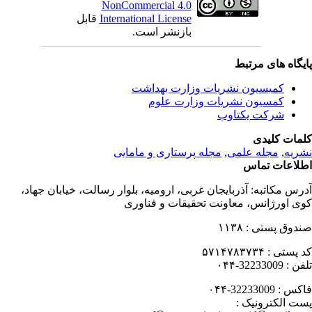
NonCommercial 4.0
International License
قابل
بازنشر است.
یگاه های مرتبط
کمیسیون نشریات وزارت بهداشت
کمسیون نشریات وزارت علوم
شرکت یکتاوب
مات کلیدی
ریه
,
مجله علمی
,
مجله پرستاری و مامایی
لاعات تماس
رس مکاتبه:
آذربایجان غربی، ارومیه، بلوار رسالت، خیابان جهاد،
ی اورژانس، معاونت تحقیقات و فناوری
دوق پستی :
۱۱۳۸
 پستی :
۵۷۱۴۷۸۳۷۳۴
فن :
32233009-۰۴۴
کس :
32233009-۰۴۴
ت الکترونیک :