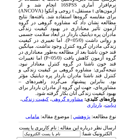
نرم‌افزار آماری 16SPSS انجام شد و از
آزمون‌های t مستقل، t زوجی و آنکوا (ANCOVA)
برای مقایسه گروه‌ها استفاده شد. یافته‌ها: نتایج
مطالعه نشان داد که مشاوره گروهی در گروه
آزمون تأثیر معناداری در بهبود کیفیت زندگی
مادران پره دیابتیک باردار در ابعاد سلامت جسمی
و روانی داشت (05/0>P). اما تغییری در کیفیت
زندگی مادران گروه کنترل وجود نداشت. میانگین
قند خون ناشتا بعد از مطالعه به‌طور معناداری در
گروه آزمون کاهش یافت (05/0>P) اما تغییرات
قند خون ناشتا در گروه کنترل معنادار نبود.
نتیجه‌گیری: مشاوره گروهی بر کیفیت زندگی و
کنترل قند ناشتا مادران باردار پره دیابتیک مؤثر
بود. بنابراین پیشنهاد می‌گردد راهبردهای –
مشاوره‌ای، جهت این گروه از مادران باردار برای
بهبود کیفیت زندگی آنان بکار گرفته شود.
واژه‌های کلیدی:
مشاوره گروهی
،
کیفیت زندگی
،
دیابت
،
بارداری
نوع مطالعه:
پژوهشي
| موضوع مقاله:
مامایی
ارسال نظر درباره این مقاله : نام کاربری یا پست
الکترونیک شما: