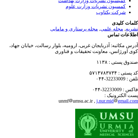
کمیسیون نشریات وزارت بهداشت
کمسیون نشریات وزارت علوم
شرکت یکتاوب
مات کلیدی
ریه
,
مجله علمی
,
مجله پرستاری و مامایی
لاعات تماس
رس مکاتبه:
آذربایجان غربی، ارومیه، بلوار رسالت، خیابان جهاد،
ی اورژانس، معاونت تحقیقات و فناوری
دوق پستی :
۱۱۳۸
 پستی :
۵۷۱۴۷۸۳۷۳۴
فن :
32233009-۰۴۴
کس :
32233009-۰۴۴
ت الکترونیک :
unmf
umsu.ac.ir ,
j.nur.mid
gmail.c