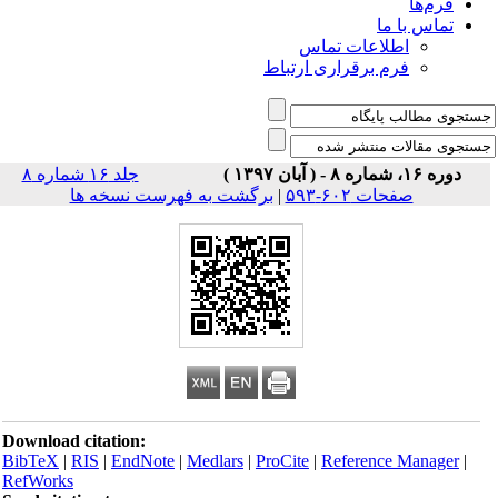
فرم‌ها
تماس با ما
اطلاعات تماس
فرم برقراری ارتباط
دوره ۱۶، شماره ۸ - ( آبان ۱۳۹۷ )
جلد ۱۶ شماره ۸
صفحات ۶۰۲-۵۹۳
|
برگشت به فهرست نسخه ها
Download citation:
BibTeX
|
RIS
|
EndNote
|
Medlars
|
ProCite
|
Reference Manager
|
RefWorks