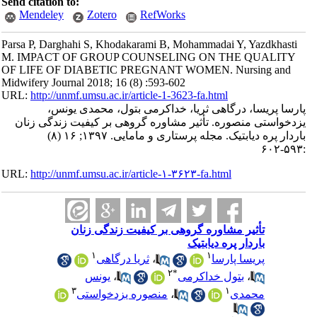
Send citation to:
Mendeley
Zotero
RefWorks
Parsa P, Darghahi S, Khodakarami B, Mohammadai Y, Yazdkhasti
M. IMPACT OF GROUP COUNSELING ON THE QUALITY
OF LIFE OF DIABETIC PREGNANT WOMEN. Nursing and
Midwifery Journal 2018; 16 (8) :593-602
URL:
http://unmf.umsu.ac.ir/article-1-3623-fa.html
پارسا پریسا، درگاهی ثریا، خداکرمی بتول، محمدی یونس،
یزدخواستی منصوره. تأثیر مشاوره گروهی بر کیفیت زندگی زنان
باردار پره دیابتیک. مجله پرستاری و مامایی. ۱۳۹۷; ۱۶ (۸)
:۵۹۳-۶۰۲
URL:
http://unmf.umsu.ac.ir/article-۱-۳۶۲۳-fa.html
تأثیر مشاوره گروهی بر کیفیت زندگی زنان
باردار پره دیابتیک
۱
۱
پریسا پارسا
،
ثریا درگاهی
۲
*
،
بتول خداکرمی
،
یونس
۳
۱
محمدی
،
منصوره یزدخواستی