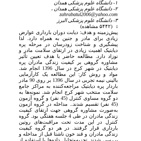
۱- دانشگاه علوم پزشکی همدان
۲- دانشگاه علوم پزشکی همدان ،
zahrabatul2006@yahoo.com
۳- دانشگاه علوم پزشکی البرز
:
(۵۴۴۲ مشاهده)
پیش‌زمینه و هدف: دیابت دوران بارداری عوارض
زیادی برای مادر و جنین به همراه دارد. لذا
پیشگیری و شناخت زودرسان در مرحله پره
دیابتیک اهمیت زیادی در ارتقای سلامت مادر و
نوزاد دارد. مطالعه حاضر با هدف تعیین تأثیر
مشاوره گروهی بر کیفیت زندگی مادران پره
دیابتیک در شهر کرج در سال 1396 انجام شد.
مواد و روش کار: این مطالعه یک کارآزمایی
بالینی نیمه تجربی در سال 1396 بر روی 90 مادر
باردار پره دیابتیک مراجعه‌کننده به مراکز جامع
سلامت منتخب شهر کرج انجام شد. نمونه‌ها به
دو گروه مساوی کنترل (45 نفر) و گروه آزمون
(45 نفر) تقسیم شدند.. مداخله در گروه آزمون
به‌صورت مشاوره گروهی جهت ارتقای کیفیت
زندگی مادران در طی 4 جلسه هفتگی بود. گروه
کنترل در این مدت تحت مراقبت‌های روتین
بارداری قرار گرفتند. در هر دو گروه کیفیت
زندگی مادران و قند خون ناشتا قبل از مداخله و
بررسی شدند. تجزیه‌وتحلیل داده‌ها با استفاده از