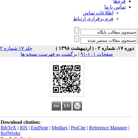
فرم‌ها
تماس با ما
اطلاعات تماس
فرم برقراری ارتباط
دوره ۱۷، شماره ۲ - ( اردیبهشت ۱۳۹۸ )
جلد ۱۷ شماره ۲
صفحات ۱۰۱-۹۱
|
برگشت به فهرست نسخه ها
Download citation:
BibTeX
|
RIS
|
EndNote
|
Medlars
|
ProCite
|
Reference Manager
|
RefWorks