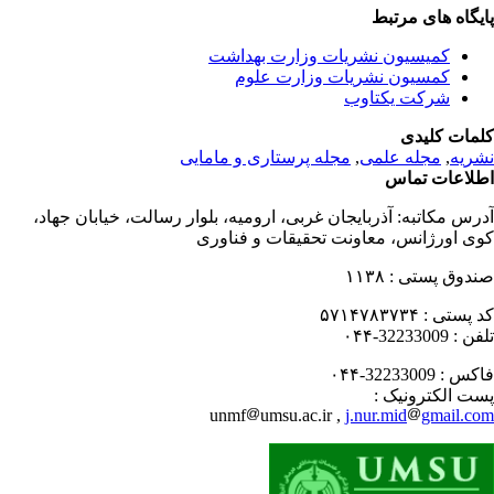
یگاه های مرتبط
کمیسیون نشریات وزارت بهداشت
کمسیون نشریات وزارت علوم
شرکت یکتاوب
مات کلیدی
ریه
,
مجله علمی
,
مجله پرستاری و مامایی
لاعات تماس
رس مکاتبه:
آذربایجان غربی، ارومیه، بلوار رسالت، خیابان جهاد،
ی اورژانس، معاونت تحقیقات و فناوری
دوق پستی :
۱۱۳۸
 پستی :
۵۷۱۴۷۸۳۷۳۴
فن :
32233009-۰۴۴
کس :
32233009-۰۴۴
ت الکترونیک :
unmf
umsu.ac.ir ,
j.nur.mid
gmail.c