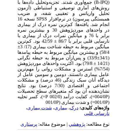
(B-IPQ) جمع‌آوری شدند. تجزیه‌و‌تحلیل داده‌ها با
روش‌های آماری توصیفی و استنباطی (آزمون
تحلیل واریانس و تعقیبی شفه، و ضریب
همبستگی پیرسون) در نرم‌افزار SPSS نسخه 16
انجام شد. یافته‌ها: کم‌ترین نمره درک از بیماری
در واحدهای موردپژوهش 30 و بیشترین نمره
برابر با 76 و میانگین نمرات درک از بیماری با
نارسایی قلبی برابر با 86/7 ± 42/59 بود. کم‌ترین
میانگین مربوط به حیطه شناخت بیماری (17/ 3±
58/4) و بیشترین میانگین مربوط به حیطه پیامدها
(34/1±33/9) و پس‌از‌آن مربوط به حیطه نگرانی
(14/21 ± 79/8) بود. اکثریت واحدهای موردپژوهش
(7/54%) استرس و مشکلات روانی را مهم‌ترین
عامل بیماری دانستند. دومین و سومین عامل از
دیدگاه آنان سبک زندگی (46 درصد) و مشکلات
اجتماعی و اقتصادی (7/30 درصد) بود. نتایج
نشان‌دهنده آن بود که متغیرهای سطح تحصیلات
(004/0P=)، کفایت درآمد (002/0 P=)، کسر تخلیه
(001/0P=) و شدت بیماری (001/0P
واژه‌های کلیدی:
درک
،
بیماری
،
شدت بیماری
،
نارسایی قلبی
نوع مطالعه:
پژوهشي
| موضوع مقاله:
پرستاری