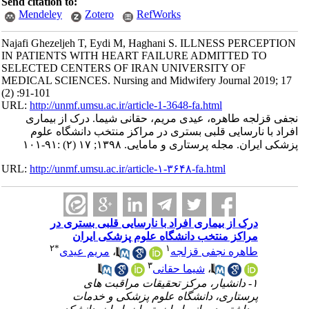
Send citation to:
Mendeley
Zotero
RefWorks
Najafi Ghezeljeh T, Eydi M, Haghani S. ILLNESS PERCEPTION
IN PATIENTS WITH HEART FAILURE ADMITTED TO
SELECTED CENTERS OF IRAN UNIVERSITY OF
MEDICAL SCIENCES. Nursing and Midwifery Journal 2019; 17
(2) :91-101
URL:
http://unmf.umsu.ac.ir/article-1-3648-fa.html
نجفی قزلجه طاهره، عیدی مریم، حقانی شیما. درک از بیماری
افراد با نارسایی قلبی بستری در مراکز منتخب دانشگاه علوم
پزشکی ایران. مجله پرستاری و مامایی. ۱۳۹۸; ۱۷ (۲) :۹۱-۱۰۱
URL:
http://unmf.umsu.ac.ir/article-۱-۳۶۴۸-fa.html
درک از بیماری افراد با نارسایی قلبی بستری در
مراکز منتخب دانشگاه علوم پزشکی ایران
۲
*
۱
طاهره نجفی قزلجه
،
مریم عیدی
۳
،
شیما حقانی
۱- دانشیار، مرکز تحقیقات مراقبت های
پرستاری، دانشگاه علوم پزشکی و خدمات