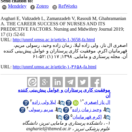
Send citation to:
Mendeley
Zotero
RefWorks
Asghari E, Valizadeh L, Zamanzadeh V, Rasouli M, Ghahramanian
A. THE CAREER SUCCESS OF NURSES AND ITS
PREDICTIVE FACTORS. Nursing and Midwifery Journal 2019;
17 (1) :52-61
URL:
http://unmf.umsu.ac.ir/article-1-3658-fa.html
اصغری ال ناز، ولی زاده لیلا، زمان زاده وحید، رسولی مریم،
قهرمانیان اکرم. موفقیت کاری پرستاران و عوامل پیش‌بینی کننده
آن. مجله پرستاری و مامایی. ۱۳۹۸; ۱۷ (۱) :۵۲-۶۱
URL:
http://unmf.umsu.ac.ir/article-۱-۳۶۵۸-fa.html
موفقیت کاری پرستاران و عوامل پیش‌بینی کننده
آن
۲
۱
*
ال ناز اصغری
،
لیلا ولی زاده
۴
۳
،
وحید زمان زاده
،
مریم رسولی
۵
،
اکرم قهرمانیان
۱- ، دانشکده پرستاری و مامایی تبریز، دانشگاه
علوم پزشکی تبریز ،
asghariel@tbzmed.ac.ir