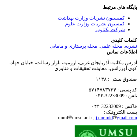
یگاه های مرتبط
کمیسیون نشریات وزارت بهداشت
کمسیون نشریات وزارت علوم
شرکت یکتاوب
مات کلیدی
ریه
,
مجله علمی
,
مجله پرستاری و مامایی
لاعات تماس
رس مکاتبه:
آذربایجان غربی، ارومیه، بلوار رسالت، خیابان جهاد،
ی اورژانس، معاونت تحقیقات و فناوری
دوق پستی :
۱۱۳۸
 پستی :
۵۷۱۴۷۸۳۷۳۴
فن :
32233009-۰۴۴
کس :
32233009-۰۴۴
ت الکترونیک :
unmf
umsu.ac.ir ,
j.nur.mid
gmail.c