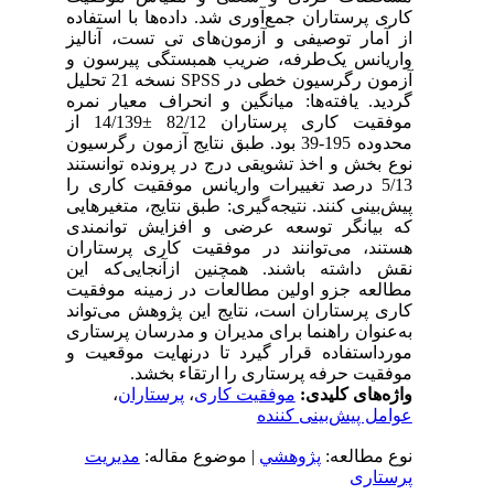
کاری پرستاران جمع‌آوری شد. داده‌ها با استفاده
از آمار توصیفی و آزمون‌های تی‌ تست، آنالیز
واریانس یک‌طرفه، ضریب همبستگی پیرسون و
آزمون رگرسیون خطی در SPSS نسخه 21 تحلیل
گردید. یافته‌ها: میانگین و انحراف معیار نمره
موفقیت کاری پرستاران 82/12 ±14/139 از
محدوده 195-39 بود. طبق نتایج آزمون رگرسیون
نوع بخش و اخذ تشویقی درج در پرونده توانستند
5/13 درصد تغییرات واریانس موفقیت کاری را
پیش‌بینی کنند. نتیجه‌گیری: طبق نتایج، متغیرهایی
که بیانگر توسعه عرضی و افزایش توانمندی
هستند، می‌توانند در موفقیت کاری پرستاران
نقش داشته باشند. همچنین ازآنجایی‌که این
مطالعه جزو اولین مطالعات در زمینه موفقیت
کاری پرستاران است، نتایج این پژوهش می‌تواند
به‌عنوان راهنما برای مدیران و مدرسان پرستاری
مورداستفاده قرار گیرد تا درنهایت موقعیت و
موفقیت حرفه پرستاری را ارتقاء بخشد.
واژه‌های کلیدی:
موفقیت کاری
،
پرستاران
،
عوامل پیش‌بینی کننده
نوع مطالعه:
پژوهشي
| موضوع مقاله:
مدیریت
پرستاری