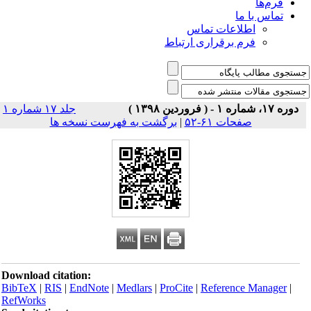
فرم‌ها
تماس با ما
اطلاعات تماس
فرم برقراری ارتباط
دوره ۱۷، شماره ۱ - ( فروردین ۱۳۹۸ )
جلد ۱۷ شماره ۱
صفحات ۶۱-۵۲
|
برگشت به فهرست نسخه ها
Download citation:
BibTeX
|
RIS
|
EndNote
|
Medlars
|
ProCite
|
Reference Manager
|
RefWorks