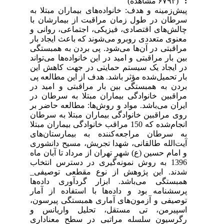
:
(۶۷۹۳ مشاهده)
پیش‌زمینه و هدف: خانواده‌های بیماران مبتلا به
سرطان در طول زمان مراقبت از بیمارشان با
چالش‌های اقتصادی، فیزیکی، اجتماعی، روانی و
معنوی متعددی روبرو می‌شوند که باعث ایجاد بار
مراقبتی در آن‌ها می‌شود. پی بردن به همبستگی
بین بار مراقبتی و امید در این خانواده‌ها می‌تواند
در ایجاد یک سیستم حمایتی در جهت کاهش این
بار تحمیل‌شده مؤثر باشد. هدف از این مطالعه پی
بردن به همبستگی بین بار مراقبتی و امید در
مراقبین خانوادگی بیماران مبتلا به سرطان در
ایران می‌باشد. مواد و روش‌ها: مطالعه حاضر بر
روی مراقبین خانوادگی بیماران مبتلا به سرطان
انجام‌شده که 150 مراقب خانوادگی بیماران مبتلا
به سرطان مراجعه‌کننده به بیمارستان‌های
آیت‌الله طالقانی، شهدا تجریش، مسیح دانشوری
و امام حسین (ع) شهر تهران از مرداد تا آبان ماه
1396 به روش نمونه‌گیری در دسترس انتخاب
شدند. این پژوهش از نوع مقطعی توصیفی_
همبستگی می‌باشد. ابزار گردآوری داده‌ها
پرسشنامه بود و داده‌ها با استفاده از آمار
توصیفی و آزمون‌های آماری همبستگی پیرسون،
اسپیرمن، تی مستقل، تحلیل واریانس و
رگرسیون سلسله مراتبی در سطح معناداری