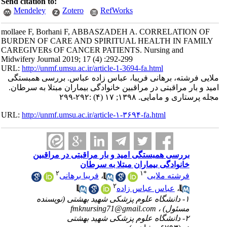
Send citation to:
Mendeley
Zotero
RefWorks
mollaee F, Borhani F, ABBASZADEH A. CORRELATION OF
BURDEN OF CARE AND SPIRITUAL HEALTH IN FAMILY
CAREGIVERs OF CANCER PATIENTS. Nursing and
Midwifery Journal 2019; 17 (4) :292-299
URL:
http://unmf.umsu.ac.ir/article-1-3694-fa.html
ملایی فرشته، برهانی فریبا، عباس زاده عباس. بررسی همبستگی
امید و بار مراقبتی در مراقبین خانوادگی بیماران مبتلا به سرطان.
مجله پرستاری و مامایی. ۱۳۹۸; ۱۷ (۴) :۲۹۲-۲۹۹
URL:
http://unmf.umsu.ac.ir/article-۱-۳۶۹۴-fa.html
بررسی همبستگی امید و بار مراقبتی در مراقبین
خانوادگی بیماران مبتلا به سرطان
۲
۱
*
فرشته ملایی
،
فریبا برهانی
۲
،
عباس عباس زاده
۱- دانشگاه علوم پزشکی شهید بهشتی (نویسنده
مسئول) ،
fmknursing71@gmail.com
۲- دانشگاه علوم پزشکی شهید بهشتی