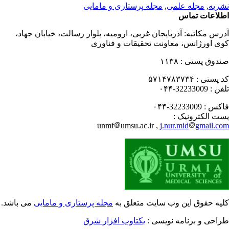
ریه
,
مجله علمی
,
مجله پرستاری و مامایی
لاعات تماس
رس مکاتبه:
آذربایجان غربی، ارومیه، بلوار رسالت، خیابان جهاد،
ی اورژانس، معاونت تحقیقات و فناوری
دوق پستی :
۱۱۳۸
 پستی :
۵۷۱۴۷۸۳۷۳۴
فن :
32233009-۰۴۴
کس :
32233009-۰۴۴
ت الکترونیک :
unmf
umsu.ac.ir ,
j.nur.mid
gmail.c
یه حقوق این وب سایت متعلق به
مجله پرستاری و مامایی
می باشد.
احی و برنامه نویسی :
یکتاوب افزار شرق