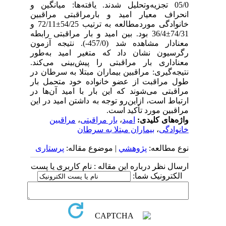
05/0 تجزیه‌وتحلیل شدند. یافته‌ها: میانگین و
انحراف معیار امید و بارمراقبتی مراقبین
خانوادگی موردمطالعه به ترتیب 54/25±72/11 و
74/31±36/4 بود. بین امید و بار مراقبتی رابطه
معنادار مشاهده شد (457/0-). نتیجه آزمون
رگرسیون نشان داد که متغیر امید به‌طور
معناداری بار مراقبتی را پیش‌بینی می‌کند.
نتیجه‌گیری: مراقبین بیماران مبتلا به سرطان در
طول مراقبت از عضو خانواده خود متحمل بار
مراقبتی می‌شوند که این بار با امید آن‌ها در
ارتباط است، ازاین‌رو توجه به داشتن امید در این
مراقبین مورد تأکید است.
واژه‌های کلیدی:
امید
،
بار مراقبتی
،
مراقبین
خانوادگی
،
بیماران مبتلا به سرطان
نوع مطالعه:
پژوهشي
| موضوع مقاله:
پرستاری
ارسال نظر درباره این مقاله : نام کاربری یا پست
الکترونیک شما: