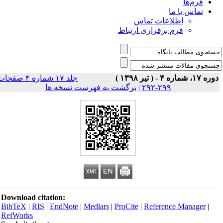
فرم‌ها
تماس با ما
اطلاعات تماس
فرم برقراری ارتباط
ه ۱۷، شماره ۴ - ( تیر ۱۳۹۸ )
جلد ۱۷ شماره ۴ صفحات
۲۹۹-۲۹۲
|
برگشت به فهرست نسخه ها
Download citation:
BibTeX
|
RIS
|
EndNote
|
Medlars
|
ProCite
|
Reference Manager
|
RefWorks