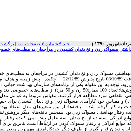
جلد ۹ شماره ۳ صفحات ۰-۰
|
برگشت 
بهداشتی مسواک زدن و نخ دندان کشیدن در مراجعان به مطب‌های خص
 بهداشتی مسواک زدن و نخ دندان کشیدن در مراجعان به مطب‌های 
تبریز رحیم بدری گرگری [1] ، نگار سالک حدادیان [2] تاریخ دریافت 08/10/89 تاریخ پذیرش 22/12/89 چکیده پیش
رود. توجه به این مقوله یکی از برنامه‌های سازمان بهداشت جهانی د
پیشگیری از بیماری‌های مزمن و ارتقای سلامت می‌باشد. مواد و روش‌ها: تعداد 100 بیمار(50 زن و 50 مرد) از مطب‌
یفی مقطعی مورد مطالعه قرار گرفتند. مقیاس مربوط به عوامل مدل 
 ) و مقیاس خود کارآمدی مسواک زدن و نخ دندان کشیدن برای جمع
فزار SPSS و AMOS برای تحلیل اطلاعات به کار گرفته شد. یافته‌ها: از بین متغیرهای مدل اعتقاد 
نده رفتار بهداشتی مسواک زدن بود. همچنین یافته‌های دیگر پژوهش نش
ع ادراکی استفاده از نخ دندان، سه عامل پیش بینی کننده رفتار ب
که موانع ادراکی با رفتار مسواک کردن در ارتباط است. بنابرین برای
ن و دندان قرار گیرد. از طرف دیگر خودکارآمدی مهم‌ترین متغیر پی