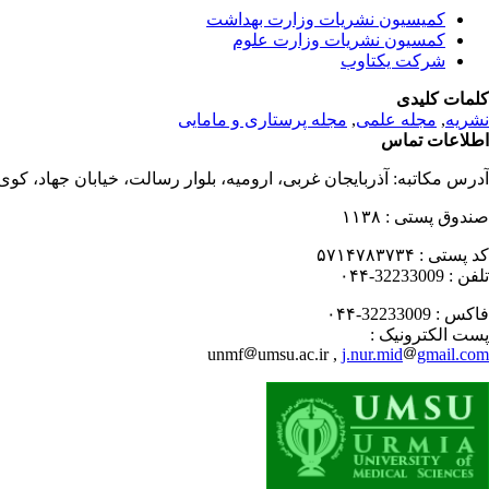
کمیسیون نشریات وزارت بهداشت
کمسیون نشریات وزارت علوم
شرکت یکتاوب
کلمات کلیدی
نشریه
,
مجله علمی
,
مجله پرستاری و مامایی
اطلاعات تماس
آدرس مکاتبه:
آذربایجان غربی، ارومیه، بلوار رسالت، خیابان جهاد، کو
صندوق پستی :
۱۱۳۸
کد پستی :
۵۷۱۴۷۸۳۷۳۴
تلفن :
32233009-۰۴۴
فاکس :
32233009-۰۴۴
پست الکترونیک :
unmf
umsu.ac.ir ,
j.nur.mid
gmail.com