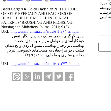
ن مورد
رومیه،
Badri Gargari R, Salek Hadadian N. THE ROLE
علوم تربیتی،
OF SELF-EFFICACY AND FACTORS OF
ارشناسی ارشد روانشاسی
HEALTH BELIEF MODEL IN DENTAL
PATIENTS’ BRUSHING AND FLOSSING.
Nursing and Midwifery Journal 2011; 9 (3)
URL:
http://unmf.umsu.ac.ir/article-1-374-fa.html
بدری گرگری رحیم، سالک حدادیان نگار. نقش
خودکارآمدی و عوامل مربوط به مدل اعتقاد
بهداشتی بر رفتار بهداشتی مسواک زدن و نخ دندان
کشیدن در مراجعان به مطب‌های خصوصی تبریز.
مجله پرستاری و مامایی. ۱۳۹۰; ۹ (۳)
URL:
http://unmf.umsu.ac.ir/article-۱-۳۷۴-fa.html