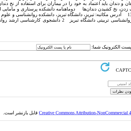
 دندان باید اعتماد به خود را در بیماران برای استفاده از نخ دندا
ک زدن، نخ کشیدن دندان‌ها دوماهنامه دانشکده پرستاری و مامایی ا
دوره نهم، شماره سوم، پی در پی 32، مرداد و شهریور1390، ص 138-130 آدرس مکاتبه: تبریز، دانشگاه تبریز، دانشکده روانشناسی و 
تلفن: 09144051306 Email: badri_rahim@yahoo.com 1 استادیار روانشناسی تربیتی دانشگاه تبریز 2 دانشجوی ک
ا پست الکترونیک شما:
Creative Commons Attribution-NonCommercial 4.0
قابل بازنشر است.