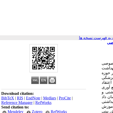
به فهرست نسخه ها
وصی
خصوصی
 زمینه و هدف: بهداشت
ر حوزه
های خصوصی دندانپزشکی
اعتقاد
 آوری
بهداشتی و
Download citation:
ان داد
BibTeX
|
RIS
|
EndNote
|
Medlars
|
ProCite
|
هداشتی
Reference Manager
|
RefWorks
 آموزش
Send citation to:
ش بینی
Mendeley
Zotero
RefWorks