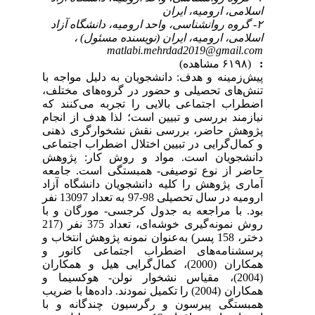
اسلامی، ارومیه،‌ ایران
۲- گروه روانشناسی، واحد ارومیه، دانشگاه آزاد
اسلامی، ارومیه،‌ ایران (نویسنده مسئول) ،
matlabi.mehrdad2019@gmail.com
:
(۶۱۹۸ مشاهده)
پیش‌زمینه و هدف: دانشجویان به دلیل مواجه با
تنش‌های تحصیلی و حضور در گروه‌های مختلف،
اضطراب اجتماعی بالایی را تجربه می‌کنند که
نیازمند بررسی و تبیین است؛ لذا هدف از انجام
پژوهش حاضر، بررسی نقش نشخوارگری ذهنی
و کمال‌گرایی در تبیین اختلال اضطراب اجتماعی
دانشجویان است. مواد و روش کار: پژوهش
حاضر از نوع توصیفی- همبستگی است. جامعه
آماری پژوهش را کلیه دانشجویان دانشگاه آزاد
ارومیه در سال تحصیلی 98-97 به تعداد 13097 نفر
بود. با مراجعه به جدول کرجسی- مورگان و با
روش نمونه‌گیری خوشه‌ای، تعداد 375 نفر (217
دختر، 158 پسر) به‌عنوان نمونه پژوهش انتخاب و
پرسشنامه‌های اضطراب اجتماعی کانور و
همکاران (2000)، کمال‌گرایی هیل و همکاران
(2004)، مقیاس نشخوار نولن- هوکسیما و
همکاران (2004) را تکمیل نمودند. داده‌ها با ضریب
همبستگی پیرسون و رگرسیون چندگانه و با