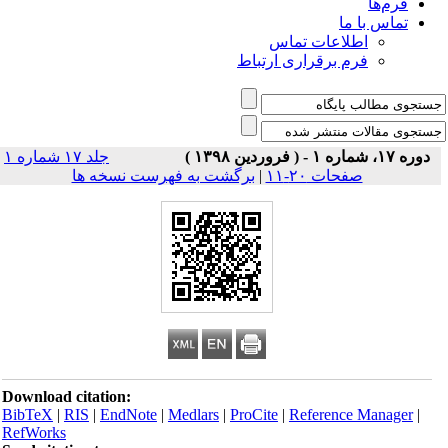
فرم‌ها
تماس با ما
اطلاعات تماس
فرم برقراری ارتباط
دوره ۱۷، شماره ۱ - ( فروردین ۱۳۹۸ )
جلد ۱۷ شماره ۱
صفحات ۲۰-۱۱
|
برگشت به فهرست نسخه ها
Download citation:
BibTeX
|
RIS
|
EndNote
|
Medlars
|
ProCite
|
Reference Manager
|
RefWorks