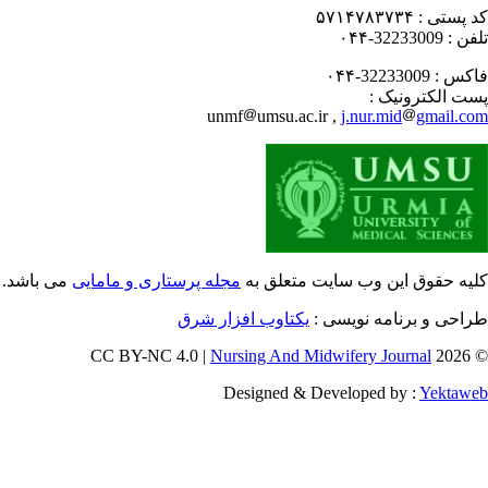
 پستی :
۵۷۱۴۷۸۳۷۳۴
فن :
32233009-۰۴۴
کس :
32233009-۰۴۴
ت الکترونیک :
unmf
umsu.ac.ir ,
j.nur.mid
gmail.c
یه حقوق این وب سایت متعلق به
مجله پرستاری و مامایی
می باشد.
احی و برنامه نویسی :
یکتاوب افزار شرق
Nursing And Midwifery Journal
© 202
Designed & Developed by :
Yektaw