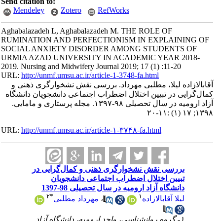
Send citation to:
Mendeley
Zotero
RefWorks
Aghabalazadeh L, Aghabalazadeh M. THE ROLE OF
RUMINATION AND PERFECTIONISM IN EXPLAINING OF
SOCIAL ANXIETY DISORDER AMONG STUDENTS OF
URMIA AZAD UNIVERSITY IN ACADEMIC YEAR 2018-
2019. Nursing and Midwifery Journal 2019; 17 (1) :11-20
URL:
http://unmf.umsu.ac.ir/article-1-3748-fa.html
آقابالازاده لیلا، مطلبی مهرداد. بررسی نقش نشخوارگری ذهنی و
کمال‌گرایی در تبیین اختلال اضطراب اجتماعی دانشجویان دانشگاه
آزاد ارومیه در سال تحصیلی ۹۸-۱۳۹۷. مجله پرستاری و مامایی.
۱۳۹۸; ۱۷ (۱) :۱۱-۲۰
URL:
http://unmf.umsu.ac.ir/article-۱-۳۷۴۸-fa.html
بررسی نقش نشخوارگری ذهنی و کمال‌گرایی در
تبیین اختلال اضطراب اجتماعی دانشجویان
دانشگاه آزاد ارومیه در سال تحصیلی 98-1397
۲
*
۱
لیلا آقابالازاده
،
مهرداد مطلبی
۱- گروه روانشناسی، واحد ارومیه، دانشگاه آزاد