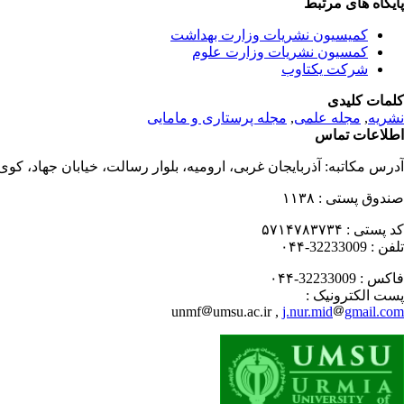
پایگاه های مرتبط
کمیسیون نشریات وزارت بهداشت
کمسیون نشریات وزارت علوم
شرکت یکتاوب
کلمات کلیدی
نشریه
,
مجله علمی
,
مجله پرستاری و مامایی
اطلاعات تماس
آدرس مکاتبه:
آذربایجان غربی، ارومیه، بلوار رسالت، خیابان جهاد، کو
صندوق پستی :
۱۱۳۸
کد پستی :
۵۷۱۴۷۸۳۷۳۴
تلفن :
32233009-۰۴۴
فاکس :
32233009-۰۴۴
پست الکترونیک :
unmf
umsu.ac.ir ,
j.nur.mid
gmail.com