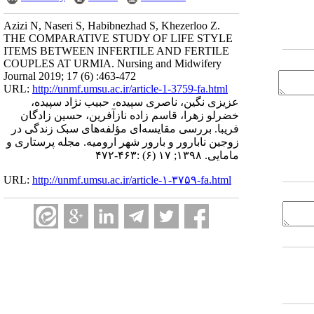
Azizi N, Naseri S, Habibnezhad S, Khezerloo Z.
THE COMPARATIVE STUDY OF LIFE STYLE
ITEMS BETWEEN INFERTILE AND FERTILE
COUPLES AT URMIA. Nursing and Midwifery
Journal 2019; 17 (6) :463-472
URL:
http://unmf.umsu.ac.ir/article-1-3759-fa.html
عزیزی نگین، ناصری سپیده، حبیب نژاد سپیده،
خضرلو زهرا، قاسم زاده نازآفرین، حسین زادگان
فریبا. بررسی مقایسه‌ای مؤلفه‌های سبک زندگی در
زوجین نابارور و بارور شهر ارومیه. مجله پرستاری و
مامایی. ۱۳۹۸; ۱۷ (۶) :۴۶۳-۴۷۲
URL:
http://unmf.umsu.ac.ir/article-۱-۳۷۵۹-fa.html