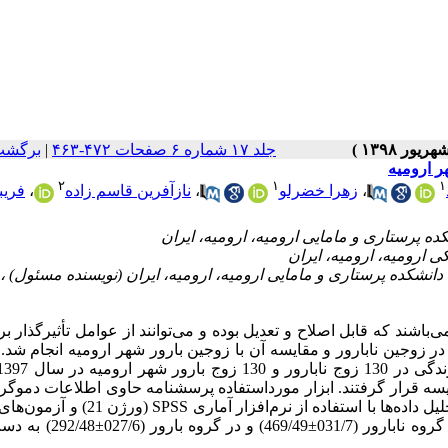
جلد ۱۷ شماره ۶ صفحات ۴۷۲-۴۶۳
|
برگشت
ر ارومیه
۲
۱
۱
،
زهرا خضرلو
،
نازآفرین قاسم زاده
،
فریبا
ند که قابل اصلاح و تعدیل بوده و می‌توانند از عوامل تأثیرگذار بر 
زوجین نابارور و مقایسه آن با زوجین بارور شهر ارومیه انجام شد. 
سه قرار گرفتند. ابزار مورداستفاده پرسشنامه حاوی اطلاعات دموگر
نیز پرسشنامه سبک زندگی میلر – اسمیت (Miller-Smith) بود. تجزیه‌و‌تحلیل داده‌ها با استفاده از ن
توصیفی و استنباطی انجام شد. یافته‌ها: میانگین نمره سبک زندگی در گروه ناب