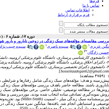
فرم‌ها
تماس با ما
اطلاعات تماس
فرم برقراری ارتباط
دوره ۱۷، شماره ۶ - ( شهریور ۱۳۹۸ )
بررسی مقایسه‌ای مؤلفه‌های سبک زندگی در زوجین نابارور و بارور شه
۱
۱
نگین عزیزی
،
سپیده ناصری
،
سپیده حبیب نژاد
۳
*
حسین زادگان
۱- دانشجوی کارشناسی پرستاری، دانشگاه علوم پزشکی ارومیه، دانشکده پرستاری و مامایی ارومیه، ارومیه، ایران
۲- دکترای اخلاق پزشکی، دانشگاه علوم پزشکی ارومیه، دانشکده پزشکی ارومیه، ارومیه، ایران
۳- دانشجوی دکترای تخصصی پرستاری، دانشگاه علوم پزشکی ارومیه، دانشکده پرستاری و مامایی ارومیه، ارومیه، ایران (نویسنده مسئول) ،
f.hosseinzadegan62@gmail.com
:
(۴۷۵۹ مشاهده)
پیش‌زمینه و هدف: مؤلفه‌های سبک زندگی شامل رفتارها و شرایطی می‌باش
ناباروری باشند. مطالعه حاضر باهدف بررسی مؤلفه‌های سبک زندگی در 
روش نمونه‌گیری تصادفی ساده انتخاب شده بودند، موردبررسی و مقای
اختلاف معنی‌دار آماری بین دو گروه مشاهده نگردید (05/0