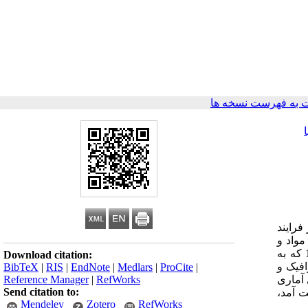
 به فهرست نسخه ها
فرایند
مواد و
روش‌ها: در مطالعه توصیفی- تحلیلی حاضر، برخی مؤلفه‌های سبک زندگی در 130 زوج نابارور و 130 زوج بارور شهر ارومیه در سال 1397 که به
Download citation:
افیک و
BibTeX
|
RIS
|
EndNote
|
Medlars
|
ProCite
|
Reference Manager
|
RefWorks
رم‌افزار آماری SPSS (ورژن 21) و آزمون‌های آماری
Send citation to:
ارور (031/7±469/49) و در گروه بارور (027/6±292/48) به دست آمد،
Mendeley
Zotero
RefWorks