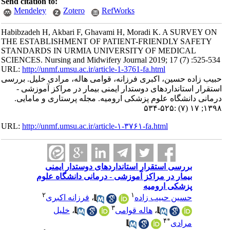
Send citation to:
Mendeley
Zotero
RefWorks
Habibzadeh H, Akbari F, Ghavami H, Moradi K. A SURVEY ON
THE ESTABLISHMENT OF PATIENT-FRIENDLY SAFETY
STANDARDS IN URMIA UNIVERSITY OF MEDICAL
SCIENCES. Nursing and Midwifery Journal 2019; 17 (7) :525-534
URL:
http://unmf.umsu.ac.ir/article-1-3761-fa.html
حبیب زاده حسین، اکبری فرزانه، قوامی هاله، مرادی خلیل. بررسی
استقرار استانداردهای دوستدار ایمنی بیمار در مراکز آموزشی -
درمانی دانشگاه علوم پزشکی ارومیه. مجله پرستاری و مامایی.
۱۳۹۸; ۱۷ (۷) :۵۲۵-۵۳۴
URL:
http://unmf.umsu.ac.ir/article-۱-۳۷۶۱-fa.html
بررسی استقرار استانداردهای دوستدار ایمنی
بیمار در مراکز آموزشی - درمانی دانشگاه علوم
پزشکی ارومیه
۲
۱
حسین حبیب زاده
،
فرزانه اکبری
۳
،
هاله قوامی
،
خلیل
۴
*
مرادی