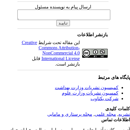
ارسال پیام به نویسنده مسئول
بازنشر اطلاعات
این مقاله تحت شرایط
Creative
Commons Attribution-
NonCommercial 4.0
International License
قابل
بازنشر است.
یگاه های مرتبط
کمیسیون نشریات وزارت بهداشت
کمسیون نشریات وزارت علوم
شرکت یکتاوب
مات کلیدی
ریه
,
مجله علمی
,
مجله پرستاری و مامایی
لاعات تماس
رس مکاتبه:
آذربایجان غربی، ارومیه، بلوار رسالت، خیابان جهاد،