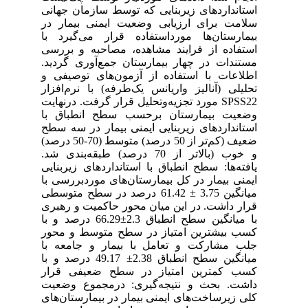
استانداردهای زیربنایی که توسط سازمان جهانی
سلامت برای ارزیابی وضعیت ایمنی بیمار در
بیمارستان‌ها مورداستفاده قرار می‌گیرد با
استفاده از فرایند مشاهده، مصاحبه و بررسی
مستندات در چهار بیمارستان جمع‌آوری گردید.
اطلاعات با استفاده از آزمون‌های توصیفی و
تحلیلی (آنالیز واریانس یک‌طرفه) با نرم‌افزار
SPSS22 مورد تجزیه‌وتحلیل قرار گرفت. درنهایت
وضعیت بیمارستان برحسب سطح انطباق با
استانداردهای زیربنایی ایمنی بیمار در سه سطح
ضعیف (کم‌تر از 50 درصد) متوسط (70-50 درصد)
و خوب (بالاتر از 70 درصد) طبقه‌بندی شد.
یافته‌ها: سطح انطباق با استانداردهای زیربنایی
ایمنی بیمار در کل بیمارستان‌های موردبررسی با
میانگین 3.75 ± 61.42 درصد در سطح متوسطی
قرار داشت. در این میان محور حاکمیت و رهبری
با میانگین سطح انطباق 2.3±66.29 درصد و با
کسب بیشترین امتیاز در سطح متوسط و محور
جلب مشارکت و تعامل با بیمار و جامعه با
میانگین سطح انطباق 2.38± 49.17 درصد و با
کسب کمترین امتیاز در سطح ضعیفی قرار
داشت. بحث و نتیجه‌گیری: درمجموع وضعیت
کلی زیرساخت‌های ایمنی بیمار در بیمارستان‌های