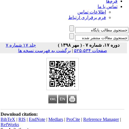
فرم‌ها
تماس با ما
اطلاعات تماس
فرم برقراری ارتباط
دوره ۱۷، شماره ۷ - ( مهر ۱۳۹۸ )
جلد ۱۷ شماره ۷
صفحات ۵۳۴-۵۲۵
|
برگشت به فهرست نسخه ها
Download citation:
BibTeX
|
RIS
|
EndNote
|
Medlars
|
ProCite
|
Reference Manager
|
RefWorks