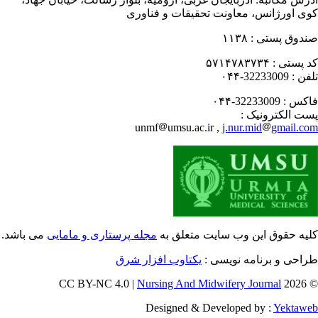
ی اورژانس، معاونت تحقیقات و فناوری
دوق پستی :
۱۱۳۸
 پستی :
۵۷۱۴۷۸۳۷۳۴
فن :
32233009-۰۴۴
کس :
32233009-۰۴۴
ت الکترونیک :
unmf
umsu.ac.ir ,
j.nur.mid
gmail.c
یه حقوق این وب سایت متعلق به
مجله پرستاری و مامایی
می باشد.
احی و برنامه نویسی :
یکتاوب افزار شرق
Nursing And Midwifery Journal
© 202
Designed & Developed by :
Yektaw