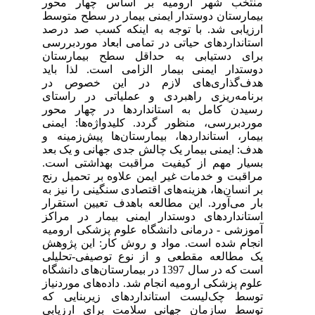
منتخب شهر ارومیه بر اساس چهار محور
بیمارستان دوستدار ایمنی بیمار در سطح متوسط
ارزیابی شد. با توجه به اینکه کسب صد درصد
استانداردهای حیاتی در تمامی ابعاد موردبررسی
برای دستیابی به حداقل سطح بیمارستان
دوستدار ایمنی بیمار الزامی است. لذا باید
هدف‌گذاری‌های لازم در این خصوص در
برنامه‌ریزی راهبردی و عملیاتی در راستای
رسیدن کامل به استانداردها در چهار محور
موردبررسی، منظور گردد. کلیدواژه‌ها: ایمنی
بیمار، استانداردها، بیمارستان‌ها پیش‌زمینه و
هدف: ایمنی بیمار یک چالش جدی جهانی و یک بعد
بسیار مهم از کیفیت مراقبت بهداشتی است.
مراقبت و خدمات غیر ایمن علاوه بر تحمیل رنج
بر انسان‌ها، هزینه‌های اقتصادی سنگینی را نیز به
بار می‌آورد. این مطالعه باهدف تعیین استقرار
استانداردهای دوستدار ایمنی بیمار در مراکز
آموزشی - درمانی دانشگاه علوم پزشکی ارومیه
انجام شده است. مواد و روش کار: این پژوهش
یک مطالعه مقطعی و از نوع توصیفی-تحلیلی
است که در سال 1397 در بیمارستان‌های دانشگاه
علوم پزشکی ارومیه انجام شد. داده‌های موردنیاز
توسط چک‌لیست استانداردهای زیربنایی که
توسط سازمان جهانی سلامت برای ارزیابی