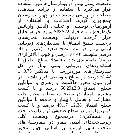
وضعیت ایمنی بیمار در بیمارستان‌ها مورداستفاده
قرار می‌گیرد با استفاده از فرایند مشاهده،
مصاحبه و بررسی مستندات در چهار بیمارستان
جمع‌آوری گردید. اطلاعات با استفاده از
آزمون‌های توصیفی و تحلیلی (آنالیز واریانس
یک‌طرفه) با نرم‌افزار SPSS22 مورد تجزیه‌وتحلیل
قرار گرفت. درنهایت وضعیت بیمارستان
برحسب سطح انطباق با استانداردهای زیربنایی
ایمنی بیمار در سه سطح ضعیف (کم‌تر از 50
درصد) متوسط (70-50 درصد) و خوب (بالاتر از 70
درصد) طبقه‌بندی شد. یافته‌ها: سطح انطباق با
استانداردهای زیربنایی ایمنی بیمار در کل
بیمارستان‌های موردبررسی با میانگین 3.75 ±
61.42 درصد در سطح متوسطی قرار داشت. در
این میان محور حاکمیت و رهبری با میانگین
سطح انطباق 2.3±66.29 درصد و با کسب
بیشترین امتیاز در سطح متوسط و محور جلب
مشارکت و تعامل با بیمار و جامعه با میانگین
سطح انطباق 2.38± 49.17 درصد و با کسب
کمترین امتیاز در سطح ضعیفی قرار داشت. بحث
و نتیجه‌گیری: درمجموع وضعیت کلی
زیرساخت‌های ایمنی بیمار در بیمارستان‌های
منتخب شهر ارومیه بر اساس چهار محور