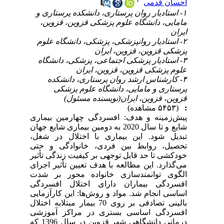
احسان قدمی
۱- استادیار روان پرستاری، دانشکده پرستاری و
مامایی، دانشگاه علوم پزشکی قزوین، قزوین،
ایران
۲- استادیار روانپزشکی، پزشکی، دانشگاه علوم
پزشکی قزوین، قزوین، ایران
۳- استادیار پزشکی اجتماعی، پزشکی، دانشگاه
علوم پزشکی قزوین، قزوین، ایران
۴- کارشناس ارشد روان پرستاری، دانشکده
پرستاری و مامایی، دانشگاه علوم پزشکی
قزوین، قزوین، ایران(نویسنده مسئول)
:
(۵۴۵۳ مشاهده)
پیش‌زمینه و هدف: افسردگی چهارمین بیماری
شایع و تا سال 2020 به دومین بیماری شایع جهان
تبدیل شود. این بیماری با اختلال در شغل،
تحصیل، روابط بین فردی، خانوادگی و حتی
خودکشی تا حد قابل توجهی بر کیفیت زندگی تأثیر
می‌گذارد. این مطالعه با هدف تعیین تأثیر اجرای
الگوی توانمندسازی خانواده محور بر شدت
افسردگی بیماران دارای اختلال افسردگی
اساسی انجام شد. مواد و روش‌ها: این کارآزمایی
بالینی تصادفی بر روی 70 بیمار مبتلابه اختلال
افسردگی اساسی بستری در مراکز آموزشی
درمانی دانشگاهی شهر قزوین در سال 1396 که