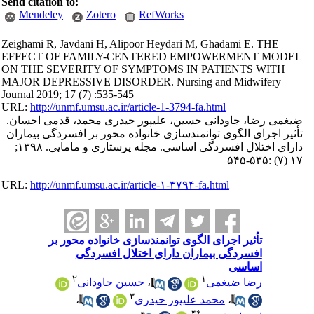
Send citation to:
Mendeley
Zotero
RefWorks
Zeighami R, Javdani H, Alipoor Heydari M, Ghadami E. THE
EFFECT OF FAMILY-CENTERED EMPOWERMENT MODEL
ON THE SEVERITY OF SYMPTOMS IN PATIENTS WITH
MAJOR DEPRESSIVE DISORDER. Nursing and Midwifery
Journal 2019; 17 (7) :535-545
URL:
http://unmf.umsu.ac.ir/article-1-3794-fa.html
ضیغمی رضا، جاودانی حسین، علیپور حیدری محمد، قدمی احسان.
تأثیر اجرای الگوی توانمندسازی خانواده محور بر افسردگی بیماران
دارای اختلال افسردگی اساسی. مجله پرستاری و مامایی. ۱۳۹۸;
۱۷ (۷) :۵۳۵-۵۴۵
URL:
http://unmf.umsu.ac.ir/article-۱-۳۷۹۴-fa.html
تأثیر اجرای الگوی توانمندسازی خانواده محور بر
افسردگی بیماران دارای اختلال افسردگی
اساسی
۲
۱
رضا ضیغمی
،
حسین جاودانی
۳
،
محمد علیپور حیدری
،
۴
*