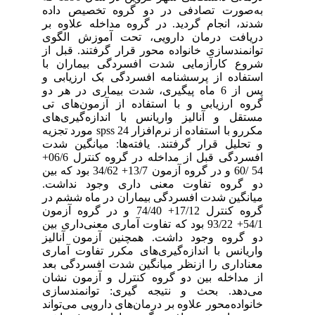
به‌صورت تصادفی در دو گروه تخصیص داده
شدند، انجام گردید. در گروه مداخله علاوه بر
دریافت درمان دارویی، تحت آموزش الگوی
توانمندسازی خانواده محور قرار گرفتند. قبل از
شروع کارآزمایی شدت افسردگی بیماران با
استفاده از پرسشنامه افسردگی بک ارزیابی و
پس از 6 ماه پیگیری، شدت بیماری در هر دو
گروه ارزیابی و با استفاده از آزمون‌های تی
مستقل و آنالیز واریانس با اندازه‌گیری‌های
مکررو با استفاده از نرم‌افزار spss 24 مورد تجزیه
و تحلیل قرار گرفتند. یافته‌ها: میانگین شدت
افسردگی قبل از مداخله در گروه کنترل 06/6+
54 /60 و در گروه آزمون 13/7+ 34/62 بود که بین
دو گروه تفاوت معنی داری وجود نداشت.
میانگین شدت افسردگی بیماران در ماه ششم در
گروه کنترل 17/12+ 74/40 و در گروه آزمون
54/1+ 93/22 بود که تفاوت آماری معنی‌داری بین
دو گروه وجود داشت. همچنین آزمون آنالیز
واریانس با اندازه‌گیری‌های مکرر تفاوت آماری
معناداری را ازنظر میانگین شدت افسردگی بعد
از مداخله بین دو گروه کنترل و آزمون نشان
می‌دهد. بحث و نتیجه گیری: توانمندسازی
خانواده‌محور علاوه بر درمان‌های دارویی می‌تواند