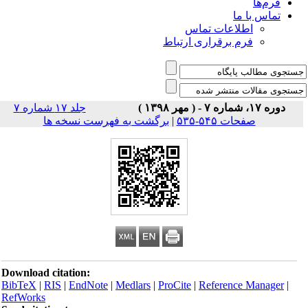
فرم‌ها
تماس با ما
اطلاعات تماس
فرم برقراری ارتباط
دوره ۱۷، شماره ۷ - ( مهر ۱۳۹۸ )
جلد ۱۷ شماره ۷
صفحات ۵۴۵-۵۳۵
|
برگشت به فهرست نسخه ها
Download citation:
BibTeX
|
RIS
|
EndNote
|
Medlars
|
ProCite
|
Reference Manager
|
RefWorks