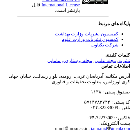
International License
قابل
بازنشر است.
یگاه های مرتبط
کمیسیون نشریات وزارت بهداشت
کمسیون نشریات وزارت علوم
شرکت یکتاوب
مات کلیدی
ریه
,
مجله علمی
,
مجله پرستاری و مامایی
لاعات تماس
رس مکاتبه:
آذربایجان غربی، ارومیه، بلوار رسالت، خیابان جهاد،
ی اورژانس، معاونت تحقیقات و فناوری
دوق پستی :
۱۱۳۸
 پستی :
۵۷۱۴۷۸۳۷۳۴
فن :
32233009-۰۴۴
کس :
32233009-۰۴۴
ت الکترونیک :
unmf
umsu.ac.ir ,
j.nur.mid
gmail.c