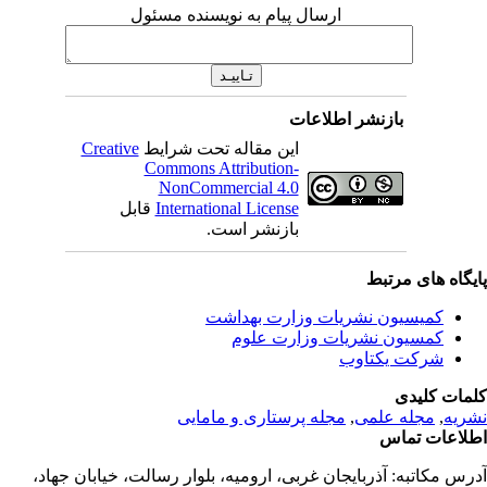
ارسال پیام به نویسنده مسئول
بازنشر اطلاعات
این مقاله تحت شرایط
Creative
Commons Attribution-
NonCommercial 4.0
International License
قابل
بازنشر است.
یگاه های مرتبط
کمیسیون نشریات وزارت بهداشت
کمسیون نشریات وزارت علوم
شرکت یکتاوب
مات کلیدی
ریه
,
مجله علمی
,
مجله پرستاری و مامایی
لاعات تماس
رس مکاتبه:
آذربایجان غربی، ارومیه، بلوار رسالت، خیابان جهاد،