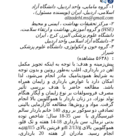
۱- گروه مامایی، واحد اردبیل، دانشگاه آزاد
اسلامی، اردبیل، ایران (نویسنده مسئول) ،
alizadehl.ms@gmail.com
۲- مرکز تحقیقات بهداشت ، ایمنی و محیط
(HSE) و گروه آموزش بهداشت و ارتقاء سلامت،
دانشگاه علوم پزشکی البرز، کرج ، ایران
۳- دانشگاه آزاد اسلامی واحد اردبیل
۴- گروه خون و انکولوژی، دانشگاه علوم پزشکی
شیراز
:
(۵۶۳۸ مشاهده)
پیش‌زمینه و هدف: با توجه به اینکه تجویز مکمل
آهن در بارداری، اغلب به‌طور روتین و بدون توجه
به شرایط همودینامیک مادر انجام می‌شود، لذا
امکان دارد با عوارض بارداری و زایمان همراه
باشد. مطالعه حاضر با هدف بررسی تأثیر
مصرف فروسولفات بر نوع زایمان و آپگار هنگام
تولد نوزاد، در زنان باردار با هموگلوبین بالا انجام
گرفت. مواد و روش‌ها: مطالعه کارآزمایی بالینی
تصادفی دو سوکور بر روی 140 خانم باردار سالم
غیرسیگاری با سن 35-18 سال؛ شاخص توده
بدنی نرمال، سن بارداری 18-14 هفته و تک قلو،
هموگلوبین بالای g‏/dl 2/13و فریتین بالای µg/l15به
انجام رسید. مادران از هفته 20 بارداری،