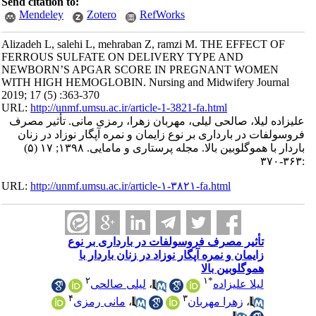
Send citation to:
Mendeley
Zotero
RefWorks
Alizadeh L, salehi L, mehraban Z, ramzi M. THE EFFECT OF
FERROUS SULFATE ON DELIVERY TYPE AND
NEWBORN’S APGAR SCORE IN PREGNANT WOMEN
WITH HIGH HEMOGLOBIN. Nursing and Midwifery Journal
2019; 17 (5) :363-370
URL:
http://unmf.umsu.ac.ir/article-1-3821-fa.html
علیزاده لیلا، صالحی لیلی، مهربان زهرا، رمزی مانی. تأثیر مصرف
فروسولفات در بارداری بر نوع زایمان و نمره آپگار نوزاد در زنان
باردار با هموگلوبین بالا. مجله پرستاری و مامایی. ۱۳۹۸; ۱۷ (۵)
:۳۶۳-۳۷۰
URL:
http://unmf.umsu.ac.ir/article-۱-۳۸۲۱-fa.html
تأثیر مصرف فروسولفات در بارداری بر نوع
زایمان و نمره آپگار نوزاد در زنان باردار با
هموگلوبین بالا
۲
۱
*
لیلا علیزاده
،
لیلی صالحی
۴
۳
،
زهرا مهربان
،
مانی رمزی