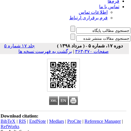
فرم‌ها
تماس با ما
اطلاعات تماس
فرم برقراری ارتباط
دوره ۱۷، شماره ۵ - ( مرداد ۱۳۹۸ )
جلد ۱۷ شماره ۵
صفحات ۳۷۰-۳۶۳
|
برگشت به فهرست نسخه ها
Download citation:
BibTeX
|
RIS
|
EndNote
|
Medlars
|
ProCite
|
Reference Manager
|
RefWorks