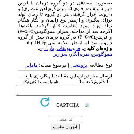
به‌صورت تصادفی در دو گروه درمان با قرص
فرو سولفات( حاوی 50 میلی‌گرم آهن عنصری) و
دارونما قرار گرفتند. هر دو گروه تا زمان تولد
نوزاد، پیگیری و ازنظر نوع زایمان و آپگار هنگام
تولد نوزاد مورد مقایسه قرار گرفتند. یافته‌ها:
اگرچه بعد از مداخله، میزان هموگلوبین(03/0=P)
و فریتین(04/0=P) در گروه درمان بیش از گروه
دارونما بود؛ اما ازنظر ابتلا به آنمی g‏/dl)11Hb
واژه‌های کلیدی:
فروسولفات
،
بارداری
،
هموگلوبین
،
نمره آپگار
،
سزارین
نوع مطالعه:
پژوهشي
| موضوع مقاله:
مامایی
ارسال نظر درباره این مقاله : نام کاربری یا پست
الکترونیک شما: