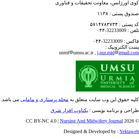
ی اورژانس، معاونت تحقیقات و فناوری
دوق پستی :
۱۱۳۸
 پستی :
۵۷۱۴۷۸۳۷۳۴
فن :
32233009-۰۴۴
کس :
32233009-۰۴۴
ت الکترونیک :
unmf
umsu.ac.ir ,
j.nur.mid
gmail.c
یه حقوق این وب سایت متعلق به
مجله پرستاری و مامایی
می باشد.
احی و برنامه نویسی :
یکتاوب افزار شرق
Nursing And Midwifery Journal
© 202
Designed & Developed by :
Yektaw