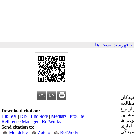
ه فهرست نسخه ها
کودکان
مطالعه
از نوع
Download citation:
نمونه این
BibTeX
|
RIS
|
EndNote
|
Medlars
|
ProCite
|
دنی‌ها
Reference Manager
|
RefWorks
یه‌وتحلیل و استنباط آماری
Send citation to:
 خوش­بینی و افسردگی
Mendeley
Zotero
RefWorks