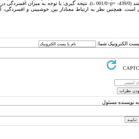
والدین کودکان مبتلا به سرطان همبستگی معکوس معنادار مشاهده شد (439/0- =r، 001/0>p). نتیجه ­گیری: با توجه به میزان 
 است. همچنین نظر به ارتباط معنادار بین خوش­بینی و افسردگی، 
ا پست الکترونیک شما:
به نویسنده مسئول