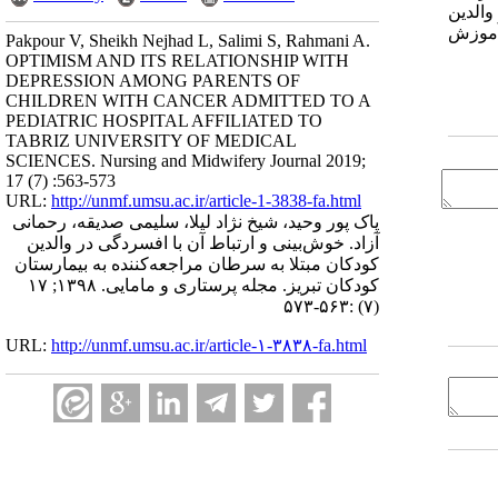
افسردگی در والدین
آموزش
Pakpour V, Sheikh Nejhad L, Salimi S, Rahmani A.
OPTIMISM AND ITS RELATIONSHIP WITH
DEPRESSION AMONG PARENTS OF
CHILDREN WITH CANCER ADMITTED TO A
PEDIATRIC HOSPITAL AFFILIATED TO
TABRIZ UNIVERSITY OF MEDICAL
SCIENCES. Nursing and Midwifery Journal 2019;
17 (7) :563-573
URL:
http://unmf.umsu.ac.ir/article-1-3838-fa.html
پاک پور وحید، شیخ نژاد لیلا، سلیمی صدیقه، رحمانی
آزاد. خوش‌بینی و ارتباط آن با افسردگی در والدین
کودکان مبتلا به سرطان مراجعه‌کننده به بیمارستان
کودکان تبریز. مجله پرستاری و مامایی. ۱۳۹۸; ۱۷
(۷) :۵۶۳-۵۷۳
URL:
http://unmf.umsu.ac.ir/article-۱-۳۸۳۸-fa.html