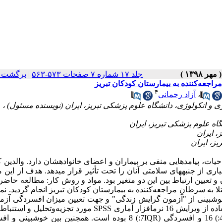
جلد ۱۷ شماره ۷ صفحات ۵۷۳-۵۶۳
|
برگشت ب
راجعه‌کننده به بیمارستان کودکان تبریز
۴
،
آزاد رحمانی
یات، پیامدهایی منفی بر بیماران و اعضای خانواده­شان دارد. والدین 
اری از جنبه­های سلامتی آنان را تحت تأثیر قرار می­دهد. هدف از این 
 تعیین ارتباط بین این دو متغیر بود. مواد و روش کار: مطالعه حاضر 
148 نفر از والدین کودکان مبتلا به سرطان مراجعه‌کننده به بیمارستان کودکان تبریز انجام گردید. 
ش­بینی از "آزمون گرایش زندگی" و جهت تعیین میزان افسردگی آزمو
"مقیاس اضطراب و افسردگی بیمارستان" استفاده شد. داده­ها با استفاده از ویرایش 16 نرم­افزار آماری SPSS مورد تجز
قرار گرفت. یافته­ها: میانه و دامنه بین چارکی امتیاز خوش­بینی (4IQR:) 16 و افسردگی (7IQR:) 8 بوده است. همچنین بین