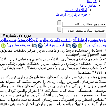
فرم‌ها
تماس با ما
اطلاعات تماس
فرم برقراری ارتباط
دوره ۱۷، شماره ۷ - ( مهر ۱۳۹۸ )
خوش‌بینی و ارتباط آن با افسردگی در والدین کودکان مبتلا به سرطان م
۳
۲
۱
*
وحید پاک پور
،
لیلا شیخ نژاد
،
صدیقه سلیمی
۱- استادیار، دانشکده پرستاری و مامایی تبریز، مرکز تحقیقات هماتولوژی و انکولوژی، دانشگاه علوم پزشکی تبریز، ایران (نویسنده مسئول) ،
vahidpakpour@gmail.com
۲- دانشجوی دکترای پرستاری، دانشکده پرستاری و مامایی تبریز، دانشگاه علوم پزشکی تبریز، ایران
۳- مربی، دانشکده پرستاری و مامایی تبریز، دانشگاه علوم پزشکی تبریز، ایران
۴- دانشیار، دانشکده پرستاری و مامایی تبریز، دانشگاه علوم پزشکی تبریز، ایران
:
(۴۹۷۴ مشاهده)
پیش‌زمینه و هدف: سرطان در کودکان به‌عنوان یک بیماری تهدیدکننده ح
مبتلا به سرطان، استرس روانی زیادی را تجربه می­کنند که می­تواند بسی
تعیین میزان افسردگی و خوش‌بینی در والدین کودکان مبتلا به سرطان و
توصیفی- همبستگی است که با مشارکت 
مطالعه به‌صورت نمونه در دسترس انتخاب گردید. برای تعیین سطح خو