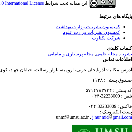
این مقاله تحت شرایط
 International License
پایگاه های مرتبط
کمیسیون نشریات وزارت بهداشت
کمسیون نشریات وزارت علوم
شرکت یکتاوب
کلمات کلیدی
نشریه
,
مجله علمی
,
مجله پرستاری و مامایی
اطلاعات تماس
آدرس مکاتبه:
آذربایجان غربی، ارومیه، بلوار رسالت، خیابان جهاد، کو
صندوق پستی :
۱۱۳۸
کد پستی :
۵۷۱۴۷۸۳۷۳۴
تلفن :
32233009-۰۴۴
فاکس :
32233009-۰۴۴
پست الکترونیک :
unmf
umsu.ac.ir ,
j.nur.mid
gmail.com