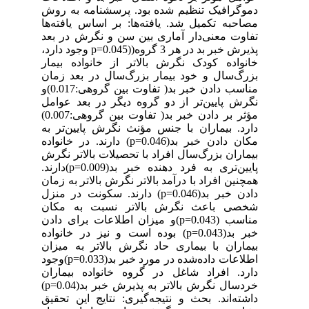
دموگرافیک تنظیم شده بود. پرسشنامه به روش
مصاحبه تکمیل شد. یافته‌ها: بر اساس یافته‌ها
تفاوت معنی‌دار آماری بین سن و نگرش در بعد
پذیرش خبر بد در هر 3 گروه((p=0.045 وجود دارد،
خانواده کودک نگرش بالاتر از خانواده بیمار
بزرگ‌سال و خود بیمار بزرگ‌سال در بعد زمان
مناسب دادن خبر بد( تفاوت بین گروهی:0.017)و
نگرش پایین‌تر از دو گروه دیگر در بعد عوامل
مؤثر بر دادن خبر بد( تفاوت بین گروهی:0.007)
دارد. بیماران با جنس مؤنث نگرش پایین‌تر به
مکان دادن خبر بد(p=0.046) دارند. در خانواده
بیماران بزرگ‌سال افراد با تحصیلات بالاتر نگرش
پایین‌تری به فرد دهنده خبر بد(p=0.009)دارند.
همچنین افراد با درآمد بالاتر نگرش بالاتر به زمان
دادن خبر بد(p=0.046) دارند. سکونت در منزل
شخصی باعث نگرش بالاتر نسبت به مکان
مناسب (p=0.043)و میزان اطلاعات برای دادن
خبر بد(p=0.043) بوده است و نیز در خانواده
بیماران با بیماری حاد نگرش بالاتر به میزان
اطلاعات داده‌شده در مورد خبر بد(p=0.033)وجود
دارد. افراد شاغل در گروه خانواده بیماران
خردسال نگرش بالاتر به پذیرش خبر بد(p=0.04)
داشته‌اند. بحث و نتیجه‌گیری: نتایج این تحقیق