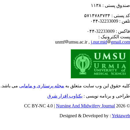
دوق پستی :
۱۱۳۸
 پستی :
۵۷۱۴۷۸۳۷۳۴
فن :
32233009-۰۴۴
کس :
32233009-۰۴۴
ت الکترونیک :
unmf
umsu.ac.ir ,
j.nur.mid
gmail.c
یه حقوق این وب سایت متعلق به
مجله پرستاری و مامایی
می باشد.
احی و برنامه نویسی :
یکتاوب افزار شرق
Nursing And Midwifery Journal
© 202
Designed & Developed by :
Yektaw