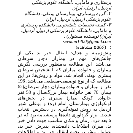
پرستاری و مامایی، دانشگاه علوم پزشکی
اردبیل، اردبیل، ایران
۲- گروه پرستاری، بیمارستان بوعلی، دانشگاه
علوم پزشکی اردبیل، اردبیل، ایران
۳- کمیته تحقیقات دانشجویی، دانشکده پرستاری
و مامایی، دانشگاه علوم پزشکی اردبیل، اردبیل،
ایران) نویسنده مسئول) ،
sevdam1400@gmail.com
:
(۵۵۵۶ مشاهده)
پیش‌زمینه و هدف: انتقال خبر بد یکی از
چالش‌های مهم در بیماران دچار سرطان
می‌باشد. این مطالعه به‌منظور بررسی نگرش
بیماران و خانواده بیماران که با تشخیص سرطان
بستری بودند، انجام شد. مواد و روش‌ها: در این
مطالعه که از نوع توصیفی-مقطعی می‌باشد، 196
نفر از بیماران و خانواده بیماران دچار سرطان(62
بیمار، 76 نفر خانواده بیمار بزرگ‌سال و 58 نفر
خانواده کودک بیمار) بستری در بخش‌های
اونکولوژی بیمارستان امام (ره) و بوعلی شهر
اردبیل به روش نمونه‌گیری در دسترس انتخاب
شدند. ابزار گردآوری داده‌ها پرسشنامه بود که در
6 بعد فرد، زمان و مکان مناسب جهت دادن خبر
بد، میزان اطلاعات داده‌شده، پذیرش خبر بد،
عوامل مؤثر بر نحوه انتقال خبر بد و اطلاعات