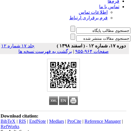
فرم‌ها
تماس با ما
اطلاعات تماس
فرم برقراری ارتباط
دوره ۱۷، شماره ۱۲ - ( اسفند ۱۳۹۸ )
جلد ۱۷ شماره ۱۲
صفحات ۹۶۴-۹۵۵
|
برگشت به فهرست نسخه ها
Download citation:
BibTeX
|
RIS
|
EndNote
|
Medlars
|
ProCite
|
Reference Manager
|
RefWorks