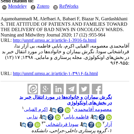
Send citation to:
Mendeley
Zotero
RefWorks
Agamohammadi M, Alefbaei A, Babaei F, Biazar N, Gardashkhani
S. THE ATTITUDE OF PATIENTS AND FAMILIES TOWARD
THE DELIVERY OF BAD NEWS IN ONCOLOGY WARDS.
Nursing and Midwifery Journal 2020; 17 (12) :955-964
URL:
http://unmf.umsu.ac.ir/article-1-3916-fa.html
آقامحمدی معصومه، الفبایی اکرم، بابایی فاطمه، بی آزار ندا،
قرداشخانی سودا. نگرش بیماران و خانواده‌ها در مورد انتقال خبر بد
در بخش‌های اونکولوژی. مجله پرستاری و مامایی. ۱۳۹۸; ۱۷ (۱۲)
:۹۵۵-۹۶۴
URL:
http://unmf.umsu.ac.ir/article-۱-۳۹۱۶-fa.html
نگرش بیماران و خانواده‌ها در مورد انتقال خبر بد
در بخش‌های اونکولوژی
۱
۱
معصومه آقامحمدی
،
اکرم الفبایی
۲
،
فاطمه بابایی
،
ندا بی
۳
*
۲
آزار
،
سودا قرداشخانی
۱- گروه پرستاری داخلی-جراحی، دانشکده