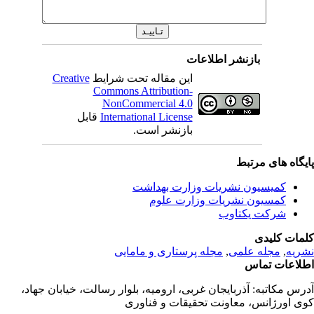
بازنشر اطلاعات
این مقاله تحت شرایط
Creative
Commons Attribution-
NonCommercial 4.0
International License
قابل
بازنشر است.
یگاه های مرتبط
کمیسیون نشریات وزارت بهداشت
کمسیون نشریات وزارت علوم
شرکت یکتاوب
مات کلیدی
ریه
,
مجله علمی
,
مجله پرستاری و مامایی
لاعات تماس
رس مکاتبه:
آذربایجان غربی، ارومیه، بلوار رسالت، خیابان جهاد،
ی اورژانس، معاونت تحقیقات و فناوری