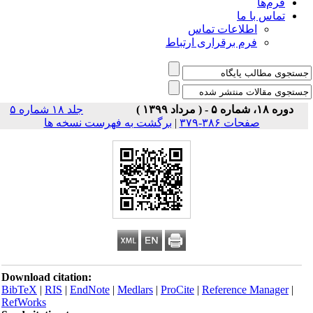
فرم‌ها
تماس با ما
اطلاعات تماس
فرم برقراری ارتباط
دوره ۱۸، شماره ۵ - ( مرداد ۱۳۹۹ )
جلد ۱۸ شماره ۵
صفحات ۳۸۶-۳۷۹
|
برگشت به فهرست نسخه ها
Download citation:
BibTeX
|
RIS
|
EndNote
|
Medlars
|
ProCite
|
Reference Manager
|
RefWorks