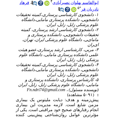
۴
ابوالقاسم پهلوان نصیرآبادی
،
فرهاد
۵
*
نادریان فر
۱- دانشجوی کارشناسی پرستاری،کمیته تحقیقات
دانشجویی، دانشکده پرستاری مامایی،دانشگاه
علوم پزشکی زابل، زابل، ایران.
۲- داﻧﺸﺠﻮی ﮐﺎرﺷﻨﺎﺳﯽ ارﺷﺪ ﭘﺮﺳﺘﺎری، ﮐﻤﯿﺘﻪ
ﺗﺤﻘﯿﻘﺎت داﻧﺸﺠﻮیﯽ، داﻧﺸﮑﺪه ﭘﺮﺳﺘﺎری و
ﻣﺎﻣﺎیﯽ، داﻧﺸﮕﺎه ﻋﻠﻮم ﭘﺰﺷﮑﯽ ایران، تهران،
ایﺮان
۳- مربی، کارشناسی ارشد پرستاری،عضو هیئت
علمی دانشکده پرستاری مامایی، دانشگاه علوم
پزشکی زابل، زابل، ایران
۴- دانشجوی کارشناسی پرستاری،کمیته تحقیقات
دانشجویی، دانشکده پرستاری مامایی،دانشگاه
علوم پزشکی زابل، زابل، ایران
۵- کارشناس پرستاری، دانشکده پرستاری و
مامایی، دانشگاه علوم پزشکی زابل، زابل، ایران
(نویسنده مسئول) ،
Fn.ndri74@gmail.com
:
(۵۰۹۱ مشاهده)
پیش‌زمینه و هدف: دیابت ملیتوس یک بیماری
مزمن شایع است. لازمه مدیریت این بیماری
انجام رفتارهای صحیح خود مراقبتی است. یکی از
مؤثرترین عوامل روان‌شناختی پیش‌بینی کننده