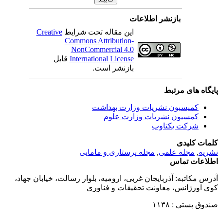
بازنشر اطلاعات
این مقاله تحت شرایط
Creative
Commons Attribution-
NonCommercial 4.0
International License
قابل
بازنشر است.
یگاه های مرتبط
کمیسیون نشریات وزارت بهداشت
کمسیون نشریات وزارت علوم
شرکت یکتاوب
مات کلیدی
ریه
,
مجله علمی
,
مجله پرستاری و مامایی
لاعات تماس
رس مکاتبه:
آذربایجان غربی، ارومیه، بلوار رسالت، خیابان جهاد،
ی اورژانس، معاونت تحقیقات و فناوری
دوق پستی :
۱۱۳۸