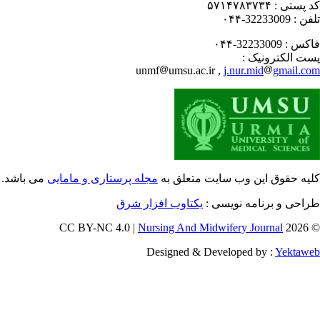
 پستی :
۵۷۱۴۷۸۳۷۳۴
فن :
32233009-۰۴۴
کس :
32233009-۰۴۴
ت الکترونیک :
unmf
umsu.ac.ir ,
j.nur.mid
gmail.c
یه حقوق این وب سایت متعلق به
مجله پرستاری و مامایی
می باشد.
احی و برنامه نویسی :
یکتاوب افزار شرق
Nursing And Midwifery Journal
© 202
Designed & Developed by :
Yektaw