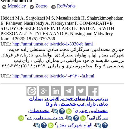
Send citation to:
Mendeley
Zotero
RefWorks
Heidari M A, Sargolzaei M S, Mastalizadeh H, Shahrakimoghadam
E, Pahlevan Nasirabady A, Naderyanfar F. COMPARATIVE
STUDY OF SELF-CARE IN DIABETIC PATIENTS WITH
PERSONALITY TYPES A AND B. Nursing and Midwifery
Journal 2020; 18 (5) :379-386
URL:
http://unmf.umsu.ac.ir/article-1-3930-fa.html
حیدری محمدامین، سرگلزائی محمدصادق، مستعلی زاده حدیث،
شهرکی مقدم الهام، پهلوان نصیرآبادی ابوالقاسم، نادریان فر فرهاد.
بررسی مقایسه‌ای خود مراقبتی در بیماران دیابتی دارای تیپ
شخصیتی A و B. مجله پرستاری و مامایی. ۱۳۹۹; ۱۸ (۵) :۳۷۹-۳۸۶
URL:
http://unmf.umsu.ac.ir/article-۱-۳۹۳۰-fa.html
بررسی مقایسه‌ای خود مراقبتی در بیماران
دیابتی دارای تیپ شخصیتی A و B
۱
محمدامین حیدری
،
محمدصادق
۳
۲
سرگلزائی
،
حدیث مستعلی زاده
۳
،
الهام شهرکی مقدم
،