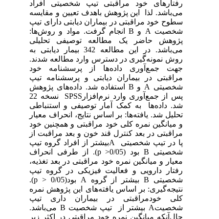
رفتارهای خود مراقبتی تیپ شخصیتی افراد
می‌باشد. لذا این پژوهش باهدف تعیین و مقایسه
سطوح خود مراقبتی در بیماران دیابتی دارای تیپ
شخصیت A و B انجام گرفت. مواد و روش‌ها:
پژوهش حاضر یک مطالعه توصیفی تحلیلی
می‌باشد. در این مطالعه 342 بیمار دیابتی به
روش نمونه‌گیری در دسترس وارد مطالعه شدند.
جهت جمع‌آوری داده‌ها از پرسشنامه خود
مراقبتی در بیماران دیابتی و پرسشنامه تیپ
شخصیتی A و B استفاده شد. داده‌های پژوهش
پس از جمع‌آوری وارد نرم‌افزارSPSS نسخه 22
شد. داده‌ها به کمک آمار توصیفی و استنباطی
تحلیل شد. یافته‌ها: بر اساس نتایج، انحراف معیار
و میانگین نمره کلی خود مراقبتی و همچنین خود
مراقبتی در بعد کنترل قند خون و بعد مراقبت از
پا در تیپ شخصیتی Aبیشتر از افراد گروه تیپ
شخصیتی B‏ بود (p >0/05). از طرفی انحراف
معیار و میانگین نمره خود مراقبتی در بعد تغذیه،
رفتار دارویی و فعالیت فیزیکی در گروه تیپ
شخصیتی B بیشتر از گروه A بود(p > 0/05).
نتیجه‌گیری: بر اساس یافته‌های این پژوهش نمره
کلی خودمراقبتی در بیماران داری تیپ
شخصیتA بیشتر از تیپ شخصیت B می‌باشد.
حال‌آنکه میانگین نمره خود مراقبتی در اکثر زیر