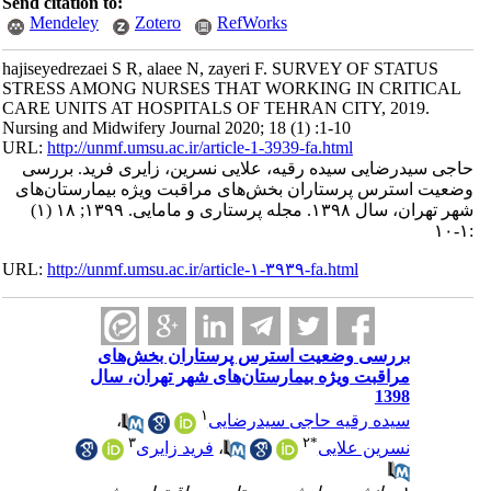
Send citation to:
Mendeley
Zotero
RefWorks
hajiseyedrezaei S R, alaee N, zayeri F. SURVEY OF STATUS
STRESS AMONG NURSES THAT WORKING IN CRITICAL
CARE UNITS AT HOSPITALS OF TEHRAN CITY, 2019.
Nursing and Midwifery Journal 2020; 18 (1) :1-10
URL:
http://unmf.umsu.ac.ir/article-1-3939-fa.html
حاجی سیدرضایی سیده رقیه، علایی نسرین، زایری فرید. بررسی
وضعیت استرس پرستاران بخش‌های مراقبت ویژه بیمارستان‌های
شهر تهران، سال ۱۳۹۸. مجله پرستاری و مامایی. ۱۳۹۹; ۱۸ (۱)
:۱-۱۰
URL:
http://unmf.umsu.ac.ir/article-۱-۳۹۳۹-fa.html
بررسی وضعیت استرس پرستاران بخش‌های
مراقبت ویژه بیمارستان‌های شهر تهران، سال
1398
۱
سیده رقیه حاجی سیدرضایی
،
۳
۲
*
نسرین علایی
،
فرید زایری