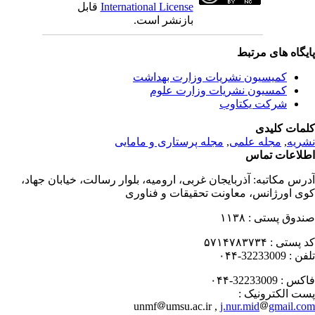
International License
قابل
بازنشر است.
یگاه های مرتبط
کمیسیون نشریات وزارت بهداشت
کمسیون نشریات وزارت علوم
شرکت یکتاوب
مات کلیدی
ریه
,
مجله علمی
,
مجله پرستاری و مامایی
لاعات تماس
رس مکاتبه:
آذربایجان غربی، ارومیه، بلوار رسالت، خیابان جهاد،
ی اورژانس، معاونت تحقیقات و فناوری
دوق پستی :
۱۱۳۸
 پستی :
۵۷۱۴۷۸۳۷۳۴
فن :
32233009-۰۴۴
کس :
32233009-۰۴۴
ت الکترونیک :
unmf
umsu.ac.ir ,
j.nur.mid
gmail.c