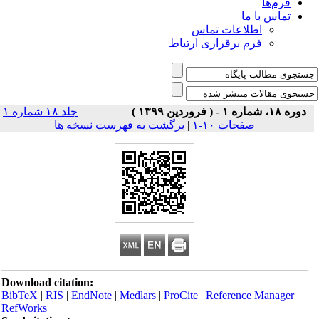
فرم‌ها
تماس با ما
اطلاعات تماس
فرم برقراری ارتباط
دوره ۱۸، شماره ۱ - ( فروردین ۱۳۹۹ )
جلد ۱۸ شماره ۱
صفحات ۱۰-۱
|
برگشت به فهرست نسخه ها
Download citation:
BibTeX
|
RIS
|
EndNote
|
Medlars
|
ProCite
|
Reference Manager
|
RefWorks