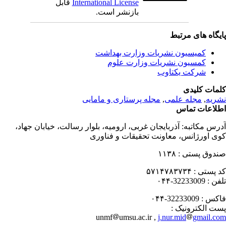
International License
قابل
بازنشر است.
یگاه های مرتبط
کمیسیون نشریات وزارت بهداشت
کمسیون نشریات وزارت علوم
شرکت یکتاوب
مات کلیدی
ریه
,
مجله علمی
,
مجله پرستاری و مامایی
لاعات تماس
رس مکاتبه:
آذربایجان غربی، ارومیه، بلوار رسالت، خیابان جهاد،
ی اورژانس، معاونت تحقیقات و فناوری
دوق پستی :
۱۱۳۸
 پستی :
۵۷۱۴۷۸۳۷۳۴
فن :
32233009-۰۴۴
کس :
32233009-۰۴۴
ت الکترونیک :
unmf
umsu.ac.ir ,
j.nur.mid
gmail.c