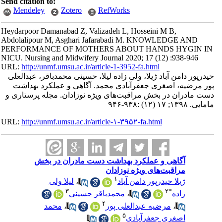
Send citation to:
Mendeley
Zotero
RefWorks
Heydarpoor Damanabad Z, Valizadeh L, Hosseini M B,
Abdolalipour M, Asghari Jafarabadi M. KNOWLEDGE AND
PERFORMANCE OF MOTHERS ABOUT HANDS HYGIN IN
NICU. Nursing and Midwifery Journal 2020; 17 (12) :938-946
URL:
http://unmf.umsu.ac.ir/article-1-3952-fa.html
حیدرپور دامن آباد ژیلا، ولی زاده لیلا، حسینی محمدباقر، عبدالعلی
پور مرضیه، اصغری جعفرآبادی محمد. آگاهی و عملکرد بهداشت
دست مادران در بخش مراقبت‌های ویژه نوزادان. مجله پرستاری و
مامایی. ۱۳۹۸; ۱۷ (۱۲) :۹۳۸-۹۴۶
URL:
http://unmf.umsu.ac.ir/article-۱-۳۹۵۲-fa.html
آگاهی و عملکرد بهداشت دست مادران در بخش
مراقبت‌های ویژه نوزادان
۱
ژیلا حیدرپور دامن آباد
،
لیلا ولی
۳
۲
*
زاده
،
محمدباقر حسینی
۴
،
مرضیه عبدالعلی پور
،
محمد
۵
اصغری جعفرآبادی