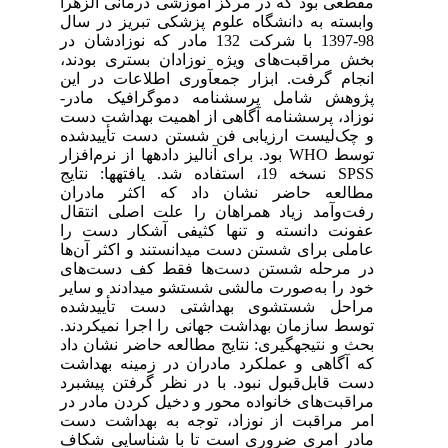
مقطعی بود که در مرکز آموزشی درمانی الزهرا
وابسته به دانشگاه علوم پزشکی تبریز در سال
98-1397 با شرکت 132 مادر که نوزادشان در
بخش مراقبت‌های ویژه نوزادان بستری بودند،
انجام گرفت. ابزار جمع­آوری اطلاعات در این
پژوهش شامل پرسشنامه دموگرافیک مادر-
نوزاد، پرسشنامه آگاهی از اهمیت بهداشت دست
و چک‌لیست ارزیابی فن شستن دست تأییدشده
توسط WHO بود. برای آنالیز داده­ها از نرم‌افزار
SPSS نسخه 19، استفاده شد. یافته­ها: نتایج
مطالعه حاضر نشان داد‌‌ که اکثر مادران
رفت‌وآمد زیاد همراهان را علت اصلی انتقال
عفونت دانسته و تنها کثیفی آشکار دست را
عاملی برای شستن دست می­دانستند و اکثر آن‌ها
در مرحله شستن دست‌ها فقط کف دست‌های
خود را به‌صورت مالشی شستشو می­دادند و سایر
مراحل شستشوی بهداشتی دست تأییدشده
توسط سازمان بهداشت جهانی را اجرا نمی­کردند.
بحث و نتیجه­گیری: نتایج مطالعه حاضر نشان داد
که آگاهی و عملکرد مادران در زمینه بهداشت
دست قابل‌قبول نبود. با در نظر گرفتن پیشبرد
مراقبت‌های خانواده محور و دخیل کردن مادر در
امر مراقبت از نوزاد، توجه به بهداشت دست
مادر امری ضروری است تا با شناسایی شکاف