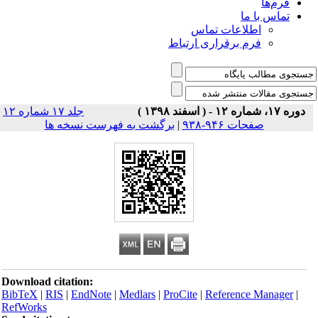
فرم‌ها
تماس با ما
اطلاعات تماس
فرم برقراری ارتباط
دوره ۱۷، شماره ۱۲ - ( اسفند ۱۳۹۸ )
جلد ۱۷ شماره ۱۲
صفحات ۹۴۶-۹۳۸
|
برگشت به فهرست نسخه ها
Download citation:
BibTeX
|
RIS
|
EndNote
|
Medlars
|
ProCite
|
Reference Manager
|
RefWorks