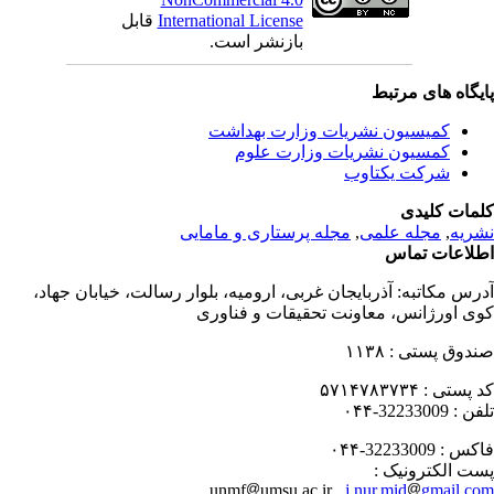
International License
قابل
بازنشر است.
یگاه های مرتبط
کمیسیون نشریات وزارت بهداشت
کمسیون نشریات وزارت علوم
شرکت یکتاوب
مات کلیدی
ریه
,
مجله علمی
,
مجله پرستاری و مامایی
لاعات تماس
رس مکاتبه:
آذربایجان غربی، ارومیه، بلوار رسالت، خیابان جهاد،
ی اورژانس، معاونت تحقیقات و فناوری
دوق پستی :
۱۱۳۸
 پستی :
۵۷۱۴۷۸۳۷۳۴
فن :
32233009-۰۴۴
کس :
32233009-۰۴۴
ت الکترونیک :
unmf
umsu.ac.ir ,
j.nur.mid
gmail.c