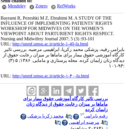
Send citation to:
Mendeley
Zotero
RefWorks
Bayrami R, Pezeshki M Z, Ebrahimi M. A STUDY OF THE
INFLUENCE OF IMPLEMENTING PATIENTS’ RIGHTS
WORKSHOP FOR MIDWIVES ON THE WOMEN’S
VIEWPOINT ABOUT PARTURIENT RIGHTS RESPECT.
Nursing and Midwifery Journal 2007; 5 (3) :93-101
URL:
http://unmf.umsu.ac.ir/article-1-40-fa.html
بایرامی رقیه، پزشکی محمد زکریا، ابراهیمی مرضیه. بررسی تاثیر
کارگاه آموزشی حقوق بیمار برای ماماها بر میزان رعایت حقوق از
دیدگاه زنان زایمان کرده. مجله پرستاری و مامایی. ۱۳۸۶; ۵ (۳)
:۹۳-۱۰۱
URL:
http://unmf.umsu.ac.ir/article-۱-۴۰-fa.html
بررسی تاثیر کارگاه آموزشی حقوق بیمار برای
ماماها بر میزان رعایت حقوق از دیدگاه زنان
زایمان کرده
۱
*
رقیه بایرامی
،
محمد زکریا پزشکی
،
مرضیه ابراهیمی
:
(۲۰۲۶۴ مشاهده)