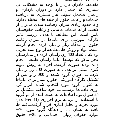
مقدمه: مادران باردار با توجه به مشکلات بی
شماری که احتمال دارد در دوران بارداری و
زایمان متحمل شوند، نیاز بیشتری به دریافت
خدمات و رعایت حقوق از جنبه های مختلف دارند
و تا حدود زیادی میزان رضایت مندی مادران از
کیفیت ارائه خدمات مامایی و رعایت حقوقشان
پایین است. این مطالعه با هدف بررسی تاثیر
کارگاه آموزشی برای ماماها در میزان رعایت
حقوق از دیدگاه زنان زایمان کرده انجام گرفته
است. مواد و روش ها: مطالعه از نوع نیمه تجربی
بود که با تعداد 400 زن زایمان کرده در بیمارستان
فجر ماکو که توسط ماما زایمان طبیعی انجام
داده بودند صورت گرفت. افراد به روش نمونه
گیری مبتنی بر هدف به صورت 200 زن زایمان
کرده به عنوان گروه شاهد و 200 زائو پس از
تشکیل کارگاه آموزشی حقوق بیمار برای ماماها
به عنوان گروه مورد انتخاب شدند. ابزار گرد
آوری داده ها پرسشنامه خود ساخته مشتمل بر
25 سوال بود. اطلاعات به دست آمده از دو گروه
با استفاده از برنامه نرم افزاری (ver 11) spss
مورد تجزیه و تحلیل آماری قرار گرفت.یافته ها:
یافته ها نشان داد از دیدگاه گروه مورد 70%
موارد حقوقی روان- اجتماعی و 89% حقوق