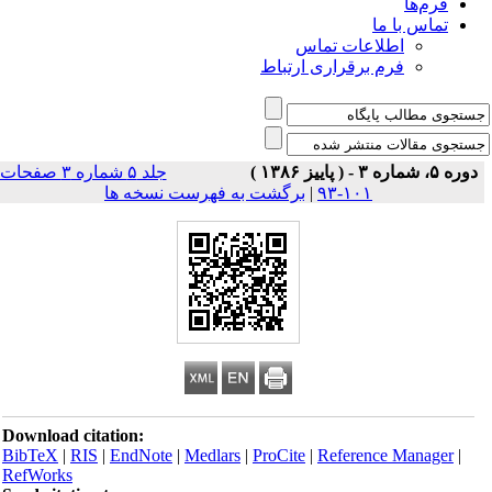
فرم‌ها
تماس با ما
اطلاعات تماس
فرم برقراری ارتباط
دوره ۵، شماره ۳ - ( پاییز ۱۳۸۶ )
جلد ۵ شماره ۳ صفحات
۱۰۱-۹۳
|
برگشت به فهرست نسخه ها
Download citation:
BibTeX
|
RIS
|
EndNote
|
Medlars
|
ProCite
|
Reference Manager
|
RefWorks