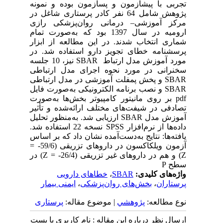
تجربی با پیش­آزمون و پس­آزمون بوده و نمونه
پژوهش شامل 64 نفر کادر پرستاری شاغل در
مرکز آموزشی– درمانی روان‌پزشکی رازی
ارومیه در سال 1397 بود که به‌صورت تمام
شماری انتخاب شدند. در این مطالعه از ابزار
پرسشنامه خطای تجویز دارو استفاده شد. در
مورد آموزش مدل ارتباط SBAR نیز، 10 جلسه
سخنرانی در مورد نحوه اجرای مدل ارتباطی
SBAR و پخش پمفلت آموزشی در مدل ارتباطی
SBAR و نصب برنامه الکترونیکی به‌صورت فایل
pdf بر روی مانیتور کامپیوتر بخش‌ها به‌صورت
تصادفی در شیفت‌های مختلف ارائه‌شده و تأثیر
آموزش مدل SBAR ارزیابی شد. به‌منظور تحلیل
داده‌ها از نرم‌افزار SPSS نسخه 22 استفاده شد.
یافته‌ها: نتایج به‌دست‌آمده نشان داد که بر اساس
آزمون ویلکاکسون در داروهای تزریقی (59/6- =
Z) و هم در داروهای غیر تزریقی (26/4- = Z) در
سطح P
واژه‌های کلیدی:
SBAR
،
خطاهای دارویی
پرستاران
،
بخش‌های روان‌پزشکی
،
ایمنی بیمار
نوع مطالعه:
پژوهشي
| موضوع مقاله:
پرستاری
ارسال نظر درباره این مقاله : نام کاربری یا پست