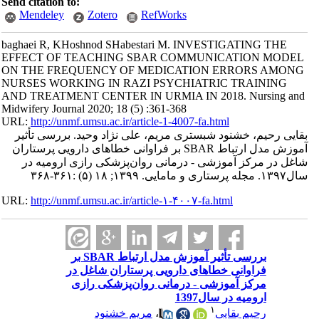
Send citation to:
Mendeley
Zotero
RefWorks
baghaei R, KHoshnod SHabestari M. INVESTIGATING THE
EFFECT OF TEACHING SBAR COMMUNICATION MODEL
ON THE FREQUENCY OF MEDICATION ERRORS AMONG
NURSES WORKING IN RAZI PSYCHIATRIC TRAINING
AND TREATMENT CENTER IN URMIA IN 2018. Nursing and
Midwifery Journal 2020; 18 (5) :361-368
URL:
http://unmf.umsu.ac.ir/article-1-4007-fa.html
بقایی رحیم، خشنود شبستری مریم، علی نژاد وحید. بررسی تأثیر
آموزش مدل ارتباط SBAR بر فراوانی خطاهای دارویی پرستاران
شاغل در مرکز آموزشی - درمانی روان‌پزشکی رازی ارومیه در
سال۱۳۹۷. مجله پرستاری و مامایی. ۱۳۹۹; ۱۸ (۵) :۳۶۱-۳۶۸
URL:
http://unmf.umsu.ac.ir/article-۱-۴۰۰۷-fa.html
بررسی تأثیر آموزش مدل ارتباط SBAR بر
فراوانی خطاهای دارویی پرستاران شاغل در
مرکز آموزشی - درمانی روان‌پزشکی رازی
ارومیه در سال1397
۱
رحیم بقایی
،
مریم خشنود