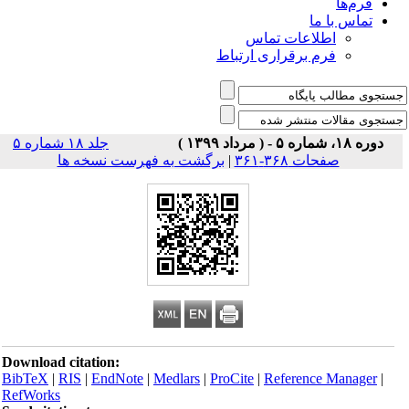
فرم‌ها
تماس با ما
اطلاعات تماس
فرم برقراری ارتباط
دوره ۱۸، شماره ۵ - ( مرداد ۱۳۹۹ )
جلد ۱۸ شماره ۵
صفحات ۳۶۸-۳۶۱
|
برگشت به فهرست نسخه ها
Download citation:
BibTeX
|
RIS
|
EndNote
|
Medlars
|
ProCite
|
Reference Manager
|
RefWorks