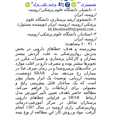
۳
۲
*
شبستری
،
وحید علی نژاد
۱- دانشیار، دانشگاه علوم پزشکی ارومیه،
ارومیه، ایران
۲- دانشجوی ارشد پرستاری، دانشگاه علوم
پزشکی ارومیه، ارومیه، ایران (نویسنده مسئول)
‫kh.khoshnod99@gmail.com‬
،
۳- استادیار، دانشگاه علوم پزشکی ارومیه،
ارومیه، ایران
:
(۶۰۰۳ مشاهده)
پیش‌زمینه و هدف: خطاهای دارویی در بخش
پذیرش روان‌پزشکی به علت گردش بیشتر
بیماران و کارکنان پرستاری و تغییرات مکرر در
تجویزها بیشتر بوده و مصرف دارو در اغلب موارد
در حالت‌های پرسروصدا و در زمان صرف غذا در
بیماران رخ می‌دهد. مدل SBAR (وضعیت،
پیشینه، ارزیابی، توصیه)، یک ابزار بسیار مؤثر
است که یک ساختار قابل پیش‌بینی رایج و
معمولی برای ارتباطات را فراهم می‌کند.
مطالعه­ حاضر باهدف تعیین تأثیر آموزش مدل
ارتباط SBAR بر فراوانی خطاهای دارویی
پرستاران شاغل در مرکز آموزشی-درمانی
روان‌پزشکی رازی ارومیه در سال 1397 انجام
گرفت. مواد و روش کار: این مطالعه از نوع نیمه