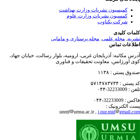
کمیسیون نشریات وزارت بهداشت
کمسیون نشریات وزارت علوم
شرکت یکتاوب
مات کلیدی
ریه
,
مجله علمی
,
مجله پرستاری و مامایی
لاعات تماس
رس مکاتبه:
آذربایجان غربی، ارومیه، بلوار رسالت، خیابان جهاد،
ی اورژانس، معاونت تحقیقات و فناوری
دوق پستی :
۱۱۳۸
 پستی :
۵۷۱۴۷۸۳۷۳۴
فن :
32233009-۰۴۴
کس :
32233009-۰۴۴
ت الکترونیک :
unmf
umsu.ac.ir ,
j.nur.mid
gmail.c