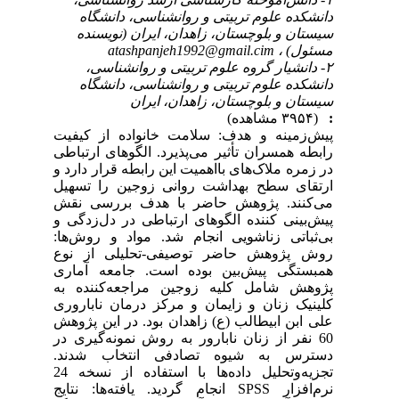
دانشکده علوم تربیتی و روانشناسی، دانشگاه
سیستان و بلوچستان، زاهدان، ایران (نویسنده
مسئول) ،
atashpanjeh1992@gmail.cim
۲- دانشیار گروه علوم تربیتی و روانشناسی،
دانشکده علوم تربیتی و روانشناسی، دانشگاه
سیستان و بلوچستان، زاهدان، ایران
:
(۳۹۵۴ مشاهده)
پیش‌زمینه و هدف: سلامت خانواده از کیفیت
رابطه همسران تأثیر می‌پذیرد. الگوهای ارتباطی
در زمره ملاک‌های بااهمیت این رابطه قرار دارد و
ارتقای سطح بهداشت روانی زوجین را تسهیل
می‌کنند. پژوهش حاضر با هدف بررسی نقش
پیش‌بینی کننده الگوهای ارتباطی در دل‌زدگی و
بی‌ثباتی زناشویی انجام شد. مواد و روش‌ها:
روش پژوهش حاضر توصیفی-تحلیلی از نوع
همبستگی پیش‌بین بوده است. جامعه آماری
پژوهش شامل کلیه زوجین مراجعه‌کننده به
کلینیک زنان و زایمان و مرکز درمان ناباروری
علی ابن ابیطالب (ع) زاهدان بود. در این پژوهش
60 نفر از زنان نابارور به روش نمونه‌گیری در
دسترس به شیوه تصادفی انتخاب شدند.
تجزیه‌وتحلیل داده‌ها با استفاده از نسخه 24
نرم‌افزار SPSS انجام گردید. یافته‌ها: نتایج