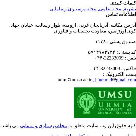
مات کلیدی
ریه
,
مجله علمی
,
مجله پرستاری و مامایی
لاعات تماس
رس مکاتبه:
آذربایجان غربی، ارومیه، بلوار رسالت، خیابان جهاد،
ی اورژانس، معاونت تحقیقات و فناوری
دوق پستی :
۱۱۳۸
 پستی :
۵۷۱۴۷۸۳۷۳۴
فن :
32233009-۰۴۴
کس :
32233009-۰۴۴
ت الکترونیک :
unmf
umsu.ac.ir ,
j.nur.mid
gmail.c
یه حقوق این وب سایت متعلق به
مجله پرستاری و مامایی
می باشد.