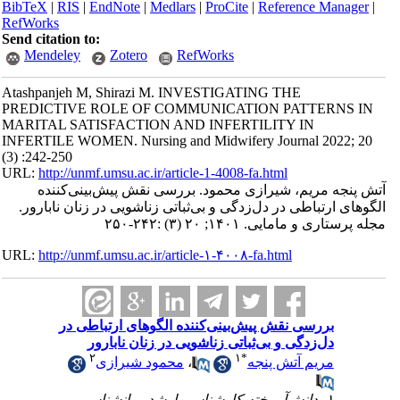
BibTeX
|
RIS
|
EndNote
|
Medlars
|
ProCite
|
Reference Manager
|
RefWorks
Send citation to:
Mendeley
Zotero
RefWorks
Atashpanjeh M, Shirazi M. INVESTIGATING THE
PREDICTIVE ROLE OF COMMUNICATION PATTERNS IN
MARITAL SATISFACTION AND INFERTILITY IN
INFERTILE WOMEN. Nursing and Midwifery Journal 2022; 20
(3) :242-250
URL:
http://unmf.umsu.ac.ir/article-1-4008-fa.html
آتش پنجه مریم، شیرازی محمود. بررسی نقش پیش‌بینی‌کننده
الگوهای ارتباطی در دل‌زدگی و بی‌ثباتی زناشویی در زنان نابارور.
مجله پرستاری و مامایی. ۱۴۰۱; ۲۰ (۳) :۲۴۲-۲۵۰
URL:
http://unmf.umsu.ac.ir/article-۱-۴۰۰۸-fa.html
بررسی نقش پیش‌بینی‌کننده الگوهای ارتباطی در
دل‌زدگی و بی‌ثباتی زناشویی در زنان نابارور
۲
۱
*
مریم آتش پنجه
،
محمود شیرازی
۱- دانش‌آموخته کارشناسی ارشد روانشناسی،