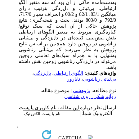
به‌دست‌آمده حاکی از آن بود که سه متغیر الگو
ارتباطی، بی‌ثباتی و دل‌زدگی بترتیب دارای
میانگین 83/1، 82/1 و 00/2 و انحراف معیار 717/0،
792/0 و 803/0 بودند. بحث و نتیجه‌گیری: نتایج
پژوهش حاکی از آن است که سبک توقع/
کناره‌گیری مربوط به متغیر الگوهای ارتباطی
نقش پیش‌بینی کننده‌ای در دل‌زدگی و بی‌ثباتی
زناشویی در زوجین دارد. همچنین بر اساس نتایج
پژوهش به نظر می‌رسد که بی‌ثباتی زناشویی
به‌تنهایی یا به همراه سبک‌های تعاملی زوجین
می‌تواند در دل‌زدگی زناشویی زوجین نقش داشته
باشد.
واژه‌های کلیدی:
الگوی ارتباطی
،
دل‌زدگی
،
بی‌ثباتی زناشویی
،
نابارور
نوع مطالعه:
پژوهشي
| موضوع مقاله:
روانپزشکی- روان شناسی
ارسال نظر درباره این مقاله : نام کاربری یا پست
الکترونیک شما: