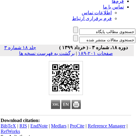
فرم‌ها
تماس با ما
اطلاعات تماس
فرم برقراری ارتباط
دوره ۱۸، شماره ۳ - ( خرداد ۱۳۹۹ )
جلد ۱۸ شماره ۳
صفحات ۲۰۱-۱۸۹
|
برگشت به فهرست نسخه ها
Download citation:
BibTeX
|
RIS
|
EndNote
|
Medlars
|
ProCite
|
Reference Manager
|
RefWorks