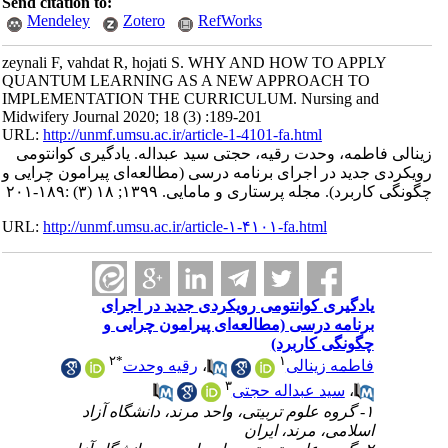
Send citation to:
Mendeley
Zotero
RefWorks
zeynali F, vahdat R, hojati S. WHY AND HOW TO APPLY
QUANTUM LEARNING AS A NEW APPROACH TO
IMPLEMENTATION THE CURRICULUM. Nursing and
Midwifery Journal 2020; 18 (3) :189-201
URL:
http://unmf.umsu.ac.ir/article-1-4101-fa.html
زینالی فاطمه، وحدت رقیه، حجتی سید عبداله. یادگیری کوانتومی
رویکردی جدید در اجرای برنامه درسی (مطالعه‌ای پیرامون چرایی و
چگونگی کاربرد). مجله پرستاری و مامایی. ۱۳۹۹; ۱۸ (۳) :۱۸۹-۲۰۱
URL:
http://unmf.umsu.ac.ir/article-۱-۴۱۰۱-fa.html
یادگیری کوانتومی رویکردی جدید در اجرای
برنامه درسی (مطالعه‌ای پیرامون چرایی و
چگونگی کاربرد)
۲
*
۱
فاطمه زینالی
،
رقیه وحدت
۳
،
سید عبداله حجتی
۱- گروه علوم تربیتی، واحد مرند، دانشگاه آزاد
اسلامی، مرند، ایران