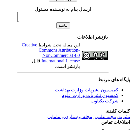
ارسال پیام به نویسنده مسئول
بازنشر اطلاعات
این مقاله تحت شرایط
Creative
Commons Attribution-
NonCommercial 4.0
International License
قابل
بازنشر است.
یگاه های مرتبط
کمیسیون نشریات وزارت بهداشت
کمسیون نشریات وزارت علوم
شرکت یکتاوب
مات کلیدی
ریه
,
مجله علمی
,
مجله پرستاری و مامایی
لاعات تماس