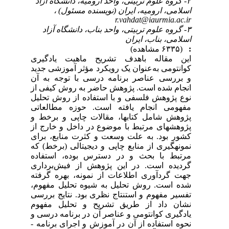
۲- گروه علوم تربیتی، واحد ارومیه، دانشگاه آزاد
اسلامی، ارومیه، ایران (نویسنده مسئول) ،
r.vahdat@iaurmia.ac.ir
۳- گروه علوم تربیتی، واحد بناب، دانشگاه آزاد
اسلامی، بناب، ایران
:
(۶۳۳۵ مشاهده)
این مقاله باهدف تشریح ماهیت یادگیری
کوانتومی به‌عنوان یک رویکرد مؤثر آموزشی جدید
و بررسی عناصر برنامه درسی با توجه به آن
انجام شده است. پژوهش حاضر به روش کیفی از
نوع پژوهش فلسفی و با استفاده از روش تحلیل
مفهومی انجام یافته است. حوزه مطالعاتی
پژوهش شامل کتاب­ها، مقالات چاپی و برخط و
پژوهش­های مرتبط با موضوع در داخل و خارج از
کشور بود. به علت وسعت و کثرت منابع، برای
نمونه­گیری از منابع چاپی و دیجیتالی (برخط) که
مرتبط با بحث و در دسترس بوده، استفاده
گردیده است. در این پژوهش از فیش‌برداری
جهت گردآوری اطلاعات از نمونه، بهره گرفته
شده است. روش تحلیل به شیوه تحلیل مفهوم،
تفسیر مفهوم و استنتاج نظری بود. نتایج بررسی
نشان داد از طریق تشریح و تحلیل مفهوم
یادگیری کوانتومی و عناصر آن در برنامه درسی و
نحوه استفاده از آن در آموزش و اجرای برنامه ­