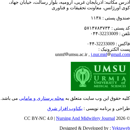
رس مکاتبه:
آذربایجان غربی، ارومیه، بلوار رسالت، خیابان جهاد،
ی اورژانس، معاونت تحقیقات و فناوری
دوق پستی :
۱۱۳۸
 پستی :
۵۷۱۴۷۸۳۷۳۴
فن :
32233009-۰۴۴
کس :
32233009-۰۴۴
ت الکترونیک :
unmf
umsu.ac.ir ,
j.nur.mid
gmail.c
یه حقوق این وب سایت متعلق به
مجله پرستاری و مامایی
می باشد.
احی و برنامه نویسی :
یکتاوب افزار شرق
Nursing And Midwifery Journal
© 202
Designed & Developed by :
Yektaw