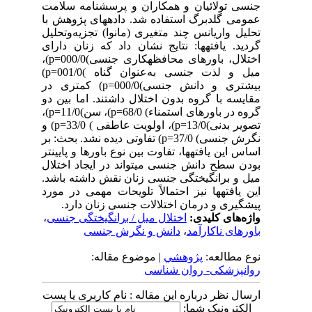
جنسی تولائیان و همکاران و پرسشنامه سلامت
عمومی گلدبرگ استفاده شد. داده­های پژوهش با
تحلیل واریانس چند متغیری (مانوا) تجزیه‌وتحلیل
گردید. یافته­ها: نتایج نشان داد که زنان دارای
اختلال، باورهای محافظه­کاری جنسی)000/0=p)،
میل و لذت جنسی به‌عنوان گناه )001/0=p)
بیشتری و دانش جنسی)000/0=p) کم­تری در
مقایسه با گروه بدون اختلال داشتند. اما بین دو
گروه در باور­های استمناء) 68/0=p)، سن)11/0=p)،
تصویر بدنی)13/0=p)، اولویت عاطفی ) 33/0=p) و
نگرش جنسی) 37/0=p) تفاوتی دیده نشد. بحث: بر
اساس این یافته­ها، تفاوت بین نوع باورها و پایین­تر
بودن سطح دانش جنسی می­تواند در ایجاد اختلال
میل و برانگیختگی جنسی زنان نقش داشته باشد.
این یافته­ها نیز احتمالاً تلویحات مهمی در مورد
پیشگیری و درمان اختلالات جنسی زنان دارد.
واژه‌های کلیدی:
اختلال میل / برانگیختگی جنسی
،
باورهای ناکارآمد
،
دانش و نگرش جنسی
نوع مطالعه:
پژوهشي
| موضوع مقاله:
روانپزشکی- روان شناسی
ارسال نظر درباره این مقاله : نام کاربری یا پست
الکترونیک شما: