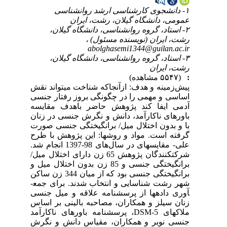
۱- دانشجوی کارشناسی ارشد روانشناسی
عمومی، دانشگاه گیلان، رشت، ایران
۲- استاد، گروه روانشناسی، دانشگاه گیلان،
رشت، ایران (نویسنده مسئول) ،
abolghasemi1344@guilan.ac.ir
۳- استاد، گروه روانشناسی، دانشگاه گیلان،
رشت، ایران
:
(۵۵۴۷ مشاهده)
پیش‌زمینه و هدف: ازآنجاکه شناخت می­تواند نقش
اساسی و مهمی را در چگونگی بروز رفتار جنسی
آدمی ایفا کند پژوهش حاضر باهدف مقایسه
باورهای ناکارآمد، دانش و نگرش جنسی در زنان
با و بدون اختلال میل/ برانگیختگی جنسی صورت
گرفته است. مواد و روش­ها: این پژوهش با طرح
علی- مقایسه­ای در سال‌های 98-1397 انجام شد.
شرکت­کنندگان پژوهش 65 زن دارای اختلال میل/
برانگیختگی جنسی و 85 زن بدون اختلال میل و
برانگیختگی جنسی بود که از میان 344 زن ساکن
شهر رشت شناسایی و انتخاب شدند. برای جمع­
آوری داده­ها از پرسشنامه علاقه و میل جنسی
زنان سیلز و همکاران، مصاحبه بالینی بر اساس
ملاک­های DSM-5، پرسشنامه باورهای ناکارآمد
جنسی نوبر و همکاران، مقیاس دانش و نگرش