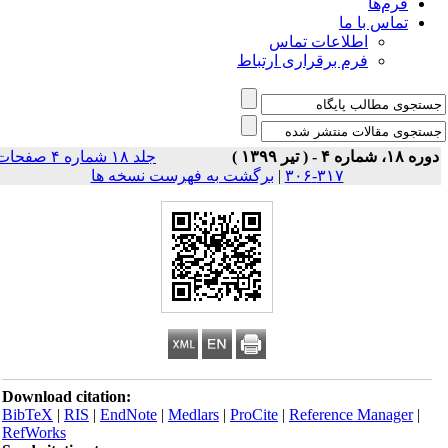
فرم‌ها
تماس با ما
اطلاعات تماس
فرم برقراری ارتباط
ه ۱۸، شماره ۴ - ( تیر ۱۳۹۹ )
جلد ۱۸ شماره ۴ صفحات
۳۱۷-۳۰۶
|
برگشت به فهرست نسخه ها
Download citation:
BibTeX
|
RIS
|
EndNote
|
Medlars
|
ProCite
|
Reference Manager
|
RefWorks