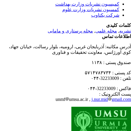
کمیسیون نشریات وزارت بهداشت
کمسیون نشریات وزارت علوم
شرکت یکتاوب
مات کلیدی
ریه
,
مجله علمی
,
مجله پرستاری و مامایی
لاعات تماس
رس مکاتبه:
آذربایجان غربی، ارومیه، بلوار رسالت، خیابان جهاد،
ی اورژانس، معاونت تحقیقات و فناوری
دوق پستی :
۱۱۳۸
 پستی :
۵۷۱۴۷۸۳۷۳۴
فن :
32233009-۰۴۴
کس :
32233009-۰۴۴
ت الکترونیک :
unmf
umsu.ac.ir ,
j.nur.mid
gmail.c