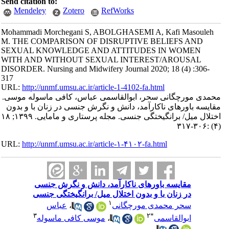
Send citation to:
Mendeley
Zotero
RefWorks
Mohammadi Morchegani S, ABOLGHASEMI A, Kafi Masouleh
M. THE COMPARISON OF DISRUPTIVE BELIEFS AND
SEXUAL KNOWLEDGE AND ATTITUDES IN WOMEN
WITH AND WITHOUT SEXUAL INTEREST/AROUSAL
DISORDER. Nursing and Midwifery Journal 2020; 18 (4) :306-
317
URL:
http://unmf.umsu.ac.ir/article-1-4102-fa.html
محمدی مورچگانی سحر، ابوالقاسمی عباس، کافی ماسوله موسی.
مقایسه باورهای ناکارآمد، دانش و نگرش جنسی در زنان با و بدون
اختلال میل/ برانگیختگی جنسی. مجله پرستاری و مامایی. ۱۳۹۹; ۱۸
(۴) :۳۰۶-۳۱۷
URL:
http://unmf.umsu.ac.ir/article-۱-۴۱۰۲-fa.html
مقایسه باورهای ناکارآمد، دانش و نگرش جنسی
در زنان با و بدون اختلال میل/ برانگیختگی جنسی
۱
سحر محمدی مورچگانی
،
عباس
۳
۲
*
ابوالقاسمی
،
موسی کافی ماسوله