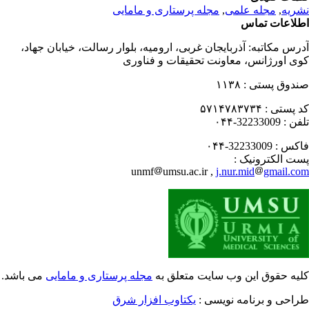
ریه
,
مجله علمی
,
مجله پرستاری و مامایی
لاعات تماس
رس مکاتبه:
آذربایجان غربی، ارومیه، بلوار رسالت، خیابان جهاد،
ی اورژانس، معاونت تحقیقات و فناوری
دوق پستی :
۱۱۳۸
 پستی :
۵۷۱۴۷۸۳۷۳۴
فن :
32233009-۰۴۴
کس :
32233009-۰۴۴
ت الکترونیک :
unmf
umsu.ac.ir ,
j.nur.mid
gmail.c
یه حقوق این وب سایت متعلق به
مجله پرستاری و مامایی
می باشد.
احی و برنامه نویسی :
یکتاوب افزار شرق