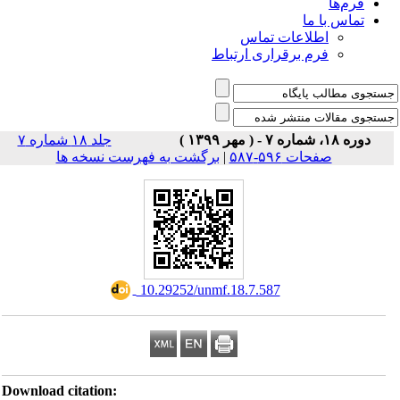
فرم‌ها
تماس با ما
اطلاعات تماس
فرم برقراری ارتباط
دوره ۱۸، شماره ۷ - ( مهر ۱۳۹۹ )
جلد ۱۸ شماره ۷
صفحات ۵۹۶-۵۸۷
|
برگشت به فهرست نسخه ها
‎ 10.29252/unmf.18.7.587
Download citation: