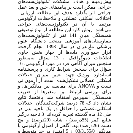
پیش‌زمینه و هدف: مشکلات تکنولوژیست‌های
جراحی ممکن است بر پیامدهای حین و بعد عمل
جراحی اثر بگذارد. هدف این مطالعه ارزیابی
اختلالات اسکلتی عضلانی و ملاحظات ارگونومی
مرتبط با آن در تکنولوژیست‌های جراحی
می‌باشد. روش کار: این مطالعه از نوع توصیفی
همبستگی میان 141 نفر از تکنولوژیست‌های
بیمارستان‌های آموزشی منتخب دانشگاه علوم
پزشکی مازندران در سال 1398 انجام گرفت.
ابزار جمع‌آوری داده‌ها از چهار بخش حاوی
اطلاعات دموگرافیک ، 13 سؤال به‌منظور
سنجش میزان آگاهی فرد در مورد ارگونومی، 16
سؤال برای سنجش شرایط کاری و پرسشنامه
استاندارد نوردیک جهت تعیین میزان اختلالات
اسکلتی عضلانی تشکیل‌شده است. از آزمون تی
تست و ANOVA برای مقایسه بین میانگین‌ها، و
برای بررسی ارتباط بین متغیرها از ضریب
همبستگی اسپیرمن استفاده شد. یافته‌ها: نتایج
نشان داد که 78 درصد شرکت‌کنندگان اختلالات
اسکلتی-عضلانی را حداقل در یک ناحیه بدن در
طی 12 ماه گذشته تجربه کرده‌اند. 3 ناحیه درگیر
شایع کمر (55درصد) ، شانه (29درصد) و مچ
دست (26درصد) بود. آگاهی از اصول ارگونومی با
میانگین 55/0±03/3 از 5 امتیـاز در حد متوسط و