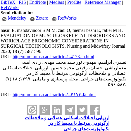
BibTeX
|
RIS
|
EndNote
|
Medlars
|
ProCite
|
Reference Manager
|
RefWorks
Send citation to:
Mendeley
Zotero
RefWorks
nasiri E, mahdavinoor S M M, zadi O, memar bashi E, rafiei M H.
EVALUATION OF MUSCULOSKELETAL DISORDERS AND
WORKPLACE ERGONOMIC CONSIDERATIONS IN
SURGICAL TECHNOLOGISTS. Nursing and Midwifery Journal
2020; 18 (7) :587-596
URL:
http://unmf.umsu.ac.ir/article-1-4173-fa.html
نصیری ابراهیم، مهدوی نور سید محمد مهدی، زادی امید،
معمارباشی احسان، رفیعی محمد حسین. ارزیابی اختلالات اسکلتی
عضلانی و ملاحظات ارگونومی مرتبط با محیط کار در
تکنولوژیست‌های جراحی. مجله پرستاری و مامایی. ۱۳۹۹; ۱۸ (۷)
:۵۸۷-۵۹۶
URL:
http://unmf.umsu.ac.ir/article-۱-۴۱۷۳-fa.html
ارزیابی اختلالات اسکلتی عضلانی و ملاحظات
ارگونومی مرتبط با محیط کار در
تکنولوژیست‌های جراحی