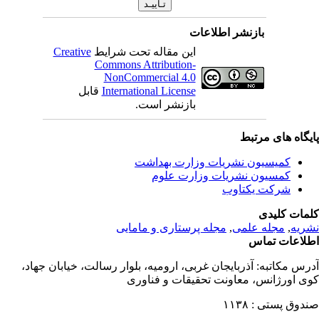
بازنشر اطلاعات
این مقاله تحت شرایط
Creative
Commons Attribution-
NonCommercial 4.0
International License
قابل
بازنشر است.
یگاه های مرتبط
کمیسیون نشریات وزارت بهداشت
کمسیون نشریات وزارت علوم
شرکت یکتاوب
مات کلیدی
ریه
,
مجله علمی
,
مجله پرستاری و مامایی
لاعات تماس
رس مکاتبه:
آذربایجان غربی، ارومیه، بلوار رسالت، خیابان جهاد،
ی اورژانس، معاونت تحقیقات و فناوری
دوق پستی :
۱۱۳۸