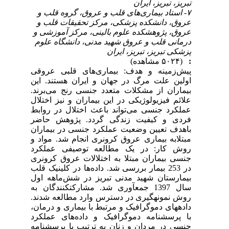
تبریز، تبریز، ایران
۷- استاد بیماری‌های قلب و عروق، گروه قلب و
عروق، دانشکده پزشکی، مرکز تحقیقات قلب و
عروق، پژوهشکده علوم بالینی، مرکز آموزشی و
درمانی قلب و عروق شهید مدنی، دانشگاه علوم
پزشکی تبریز، تبریز، ایران
:
(۵۰۲۴ مشاهده)
پیش‌زمینه و هدف: بیماری‌های قلبی عروقی
اولین علت مرگ در جهان و ایران هستند. این
بیماران از مشکلات متعدد جنسی رنج می‌برند.
علائم فیزیولوژیکی در این بیماران و نیز اختلال
عملکرد جنسی می‌تواند باعث اختلال در روابط
فردی و کیفیت زندگی گردد. پژوهش حاضر
باهدف تعیین وضعیت عملکرد جنسی در بیماران
مبتلابه بیماری عروق کرونری انجام شد. مواد و
روش کار: در یک مطالعه توصیفی عملکرد
جنسی بیماران مبتلا به اختلالات عروق کرونری
در 253 بیمار بررسی شد. داده‌ها در کلینیک قلب
بیمارستان شهید مدنی تبریز در شش‌ماهه اول
سال 1397 جمع­آوری شد. مشارکت­کنندگان به
روش نمونه­گیری در دسترس وارد مطالعه شدند.
داده­های دموگرافیک و مرتبط با بیماری و درمان،
با پرسشنامه دموگرافیک و داده‌های عملکرد
جنسی در مردان و زنان به ترتیب با پرسشنامه