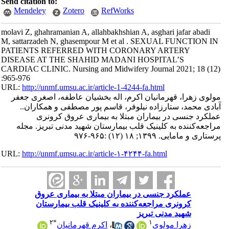
Send citation to:
Mendeley
Zotero
RefWorks
molavi Z, ghahramanian A, allahbakhshian A, asghari jafar abadi
M, sattarzadeh N, ghasempour M et al . SEXUAL FUNCTION IN
PATIENTS REFERRED WITH CORONARY ARTERY
DISEASE AT THE SHAHID MADANI HOSPITAL’S
CARDIAC CLINIC. Nursing and Midwifery Journal 2021; 18 (12)
:965-976
URL:
http://unmf.umsu.ac.ir/article-1-4244-fa.html
مولوی زهرا، قهرمانیان اکرم، اله بخشیان عاطفه، اصغری جعفر
آبادی محمد، ستارزاده نیلوفر، قاسم پور مصطفی و همکاران..
عملکرد جنسی در بیماران مبتلا به بیماری عروق کرونری
مراجعه‌کننده به کلینیک قلب بیمارستان شهید مدنی تبریز. مجله
پرستاری و مامایی. ۱۳۹۹; ۱۸ (۱۲) :۹۶۵-۹۷۶
URL:
http://unmf.umsu.ac.ir/article-۱-۴۲۴۴-fa.html
عملکرد جنسی در بیماران مبتلا به بیماری عروق
کرونری مراجعه‌کننده به کلینیک قلب بیمارستان
شهید مدنی تبریز
۲
*
۱
زهرا مولوی
،
اکرم قهرمانیان