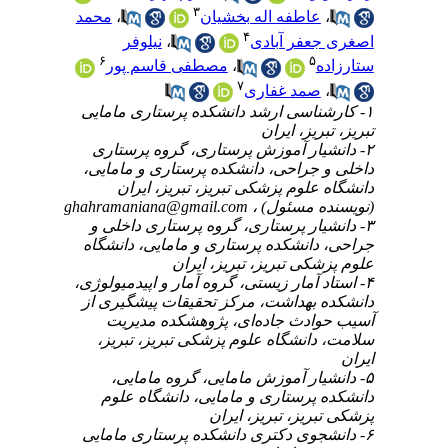
۳
،
عاطفه اله بخشیان
،
محمد
۴
اصغری جعفر آبادی
،
نیلوفر
۶
۵
ستارزاده
،
مصطفی قاسم پور
۷
،
صمد غفاری
۱- کارشناسی ارشد دانشکده پرستاری مامایی
تبریز، تبریز، ایران
۲- دانشیار آموزش پرستاری، گروه پرستاری
داخلی و جراحی، دانشکده پرستاری و مامایی،
دانشگاه علوم پزشکی تبریز، تبریز، ایران
(نویسنده مسئول) ،
ghahramaniana@gmail.com
۳- دانشیار پرستاری، گروه پرستاری داخلی و
جراحی، دانشکده پرستاری و مامایی، دانشگاه
علوم پزشکی تبریز، تبریز، ایران
۴- استاد آمار زیستی، گروه آمار و اپیدمیولوژی،
دانشکده بهداشت، مرکز تحقیقات پیشگیری از
آسیب حوادث جاده‌ای، پژوهشکده مدیریت
سلامت، دانشگاه علوم پزشکی تبریز، تبریز،
ایران
۵- دانشیار آموزش مامایی، گروه مامایی،
دانشکده پرستاری و مامایی، دانشگاه علوم
پزشکی تبریز، تبریز، ایران
۶- دانشجوی دکتری دانشکده پرستاری مامایی