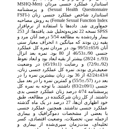
استاندارد عملکرد جنسی مردان (MSHQ-Men
Sexual Health Questionnaire) و پرسشنامه
استاندارد شاخص عملکرد جنسی زنان (FSFI-
Female Sexual Function Index) به روش مصاحبه
جمع‌آوری شد. داده‌ها با استفاده از نرم‌افزار
SPSS نسخه 22 تجزیه‌وتحلیل شد. یافته‌ها: از 253
بیمار واردشده به مطالعه 5/54 درصد آنان مرد و
بقیه زن بودند که میانگین ± انحراف معیار سنی
آنان 65/6±99/51 بود. در مردان نمره کل عملکرد
جنسی 90/.±46/53 از 80 بود. نمره بعد انزال
(93/.± 28/24) بیشتر از بقیه ابعاد بود و ابعاد نعوظ
(92/.±72/9) و رضایت (1±45/19) در وضعیت
ضعیف‌تری بودند. نمره کل عملکرد جنسی زنان،
43/4±42/24 از 36 بود. زنان بیشترین نمره را در
بعد درد (57/.±55/5) و کمترین نمره را در بعد میل
جنسی (09/1±83/2) داشتند. با توجه به نمره کل
پرسشنامه 4/74 درصد زنان عملکرد جنسی بدی
داشتند. از کل زنان شرکت­کننده در مطالعه، طبق
خود اظهاری آن‌ها، 27 درصد در یک ماه گذشته
عملکرد جنسی نداشتند. همچنین عملکرد جنسی
با بعضی از مشخصات دموگرافیک و بیماری
ازجمله سن، تحصیلات، وضعیت اقتصادی، کسر
تخلیه‌ای، مدت‌زمان سپری‌شده از بیماری و