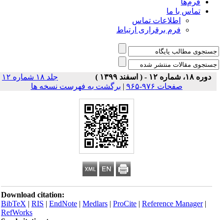
فرم‌ها
تماس با ما
اطلاعات تماس
فرم برقراری ارتباط
دوره ۱۸، شماره ۱۲ - ( اسفند ۱۳۹۹ )
جلد ۱۸ شماره ۱۲
صفحات ۹۷۶-۹۶۵
|
برگشت به فهرست نسخه ها
Download citation:
BibTeX
|
RIS
|
EndNote
|
Medlars
|
ProCite
|
Reference Manager
|
RefWorks