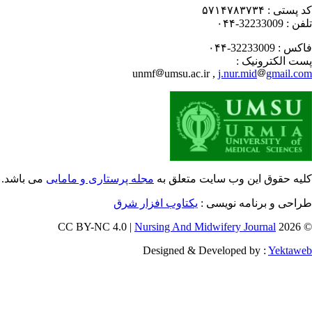
 پستی :
۵۷۱۴۷۸۳۷۳۴
فن :
32233009-۰۴۴
کس :
32233009-۰۴۴
ت الکترونیک :
unmf
umsu.ac.ir ,
j.nur.mid
gmail.c
یه حقوق این وب سایت متعلق به
مجله پرستاری و مامایی
می باشد.
احی و برنامه نویسی :
یکتاوب افزار شرق
Nursing And Midwifery Journal
© 202
Designed & Developed by :
Yektaw