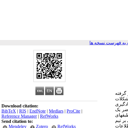
به فهرست نسخه ها
گرفته
مشکلات
ادگیری
Download citation:
ضر یک
BibTeX
|
RIS
|
EndNote
|
Medlars
|
ProCite
|
صادفی طبقه­ای
Reference Manager
|
RefWorks
بر تیم
Send citation to:
لاعات
Mendeley
Zotero
RefWorks