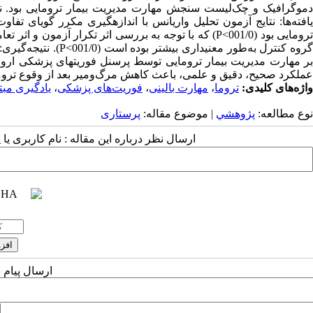
یافته‌ها: نتایج آزمون تحلیل واریانس با اندازه­گیری مکرر گویای تفا
ترومایی بود (001/0>P) که با توجه به بررسی اثر تکرار
گروه کنترل به‌طور مع
بر مهارت مدیریت بیمار ترومایی توسط پرسنل فوریت­های پزشکی ارومیه
عملکرد صحیح، دقیق و علمی، باعث کاهش مرگ‌ومیر بعد از وقوع تروما 
واژه‌های کلیدی:
تروما
،
مهارت بالینی
،
فوریت‌های پزشکی
،
یادگیری مبت
نوع مطالعه:
پژوهشي
| موضوع مقاله:
پرستاری
ارسال نظر درباره این مقاله : نام کاربری ی
ارسال پیام 