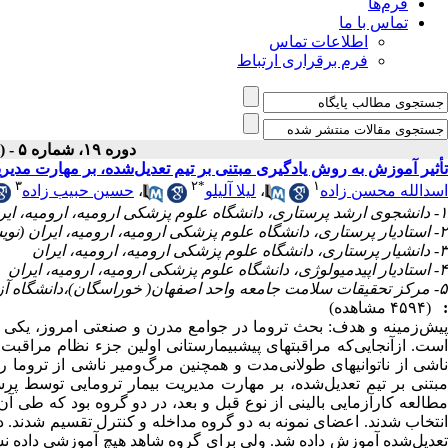
فرم‌ها
تماس با ما
اطلاعات تماس
فرم برقراری ارتباط
دوره ۱۹، شماره ۵ - ( مرداد ۱۴۰۰ )
تأثیر آموزش به روش یادگیری مبتنی بر تیم تعدیل‌شده، بر مهارت مدی
۳
۲
*
۱
اسدالله محسن زاده
،
لیلا آلیلو
،
حسین حبیب زاده
۱- دانشجوی ارشد پرستاری، دانشگاه علوم پزشکی ارومیه، ارومیه، ایران
۲- استادیار پرستاری، دانشگاه علوم پزشکی ارومیه، ارومیه، ایران (نویسنده مسئول) ،
۳- دانشیار پرستاری، دانشگاه علوم پزشکی ارومیه، ارومیه، ایران
۴- استادیار اپیدمیولوژی، دانشگاه علوم پزشکی ارومیه، ارومیه، ایران
۵- مرکز تحقیقات سلامت جامعه واحد اصفهان( خوراسگان)،دانشگاه آزاد اسلامی، اصفهان ، ایران
:
(۴۵۹۴ مشاهده)
پیش‌زمینه و هدف: بحث تروما در جوامع مدرن و صنعتی امروز، یکی 
است. ازآنجایی‌که مراقبت­های پیش­بیمارستانی اولین جزء نظام مراقبت
ناشی از ناتوانی­های طولانی‌مدت و همچنین مرگ‌ومیر ناشی از تروما
مبتنی بر تیم تعدیل‌شده، بر مهارت مدیریت بیمار ترومایی توسط پر
انتخاب شدند. اعضای نمونه به دو گروه مداخله و کنترل تقسیم شدند. د
تعدیل‌شده آموزش داده شد. ولی برای گروه شاهد هیچ آموزشی داده ن