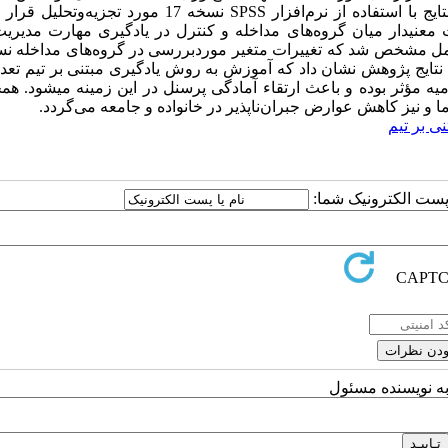
دموگرافیک و چک‌لیست سنجش مهارت مدیریت بیمار ترومایی بود. نتایج با استفاده از نرم‌افزار SPSS نسخه 17 م
وت معنی­دار میان گروه‌های مداخله و کنترل در یادگیری مهارت مدیریت
 آزمون و اثر تعامل مشخص شد که تغییرات متغیر موردبررسی در گروه‌های مداخله 
نی­داری بیشتر بوده است (001/0>P). نتیجه‌گیری: نتایج پژوهش نشان داد که آموزش به روش یادگیری مبتنی بر تیم
 مؤثر بوده و باعث ارتقاء آمادگی پرسنل در این زمینه می­شود. همچ
و نیز کاهش عوارض جبران‌ناپذیر در خانواده و جامعه می‌گردد.
نی بر تیم
ا پست الکترونیک شما:
به نویسنده مسئول