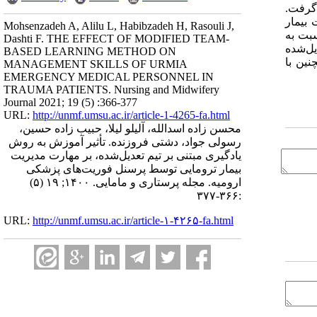
ورد تجزیه‌وتحلیل قرار گرفت.
 بیمار
Mohsenzadeh A, Alilu L, Habibzadeh H, Rasouli J,
نسبت به
Dashti F. THE EFFECT OF MODIFIED TEAM-
 تعدیل‌شده
BASED LEARNING METHOD ON
نین با
MANAGEMENT SKILLS OF URMIA
EMERGENCY MEDICAL PERSONNEL IN
TRAUMA PATIENTS. Nursing and Midwifery
Journal 2021; 19 (5) :366-377
URL:
http://unmf.umsu.ac.ir/article-1-4265-fa.html
محسن زاده اسدالله، آلیلو لیلا، حبیب زاده حسین،
رسولی جواد، دشتی فروزنده. تأثیر آموزش به روش
یادگیری مبتنی بر تیم تعدیل‌شده، بر مهارت مدیریت
بیمار ترومایی توسط پرسنل فوریت‌های پزشکی
ارومیه. مجله پرستاری و مامایی. ۱۴۰۰; ۱۹ (۵)
:۳۶۶-۳۷۷
URL:
http://unmf.umsu.ac.ir/article-۱-۴۲۶۵-fa.html