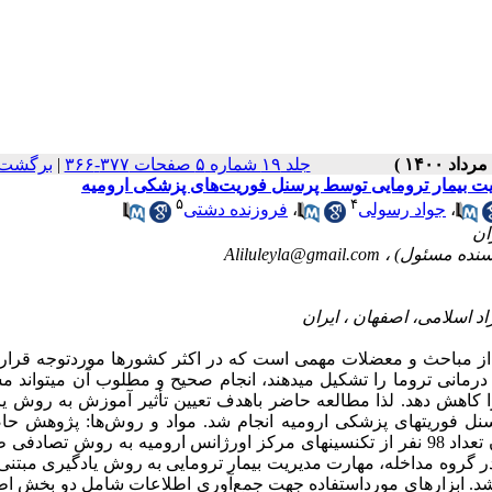
جلد ۱۹ شماره ۵ صفحات ۳۷۷-۳۶۶
|
برگشت 
ریت بیمار ترومایی توسط پرسنل فوریت‌های پزشکی ارومیه
۵
۴
،
جواد رسولی
،
فروزنده دشتی
Aliluleyla@gmail.com
از مباحث و معضلات مهمی است که در اکثر کشورها موردتوجه قرار 
 درمانی تروما را تشکیل می­دهند، انجام صحیح و مطلوب آن می­تواند 
 را کاهش دهد. لذا مطالعه حاضر باهدف تعیین تأثیر آموزش به روش ی
سنل فوریت­های پزشکی ارومیه انجام شد. مواد و روش‌ها: پژوهش حا
مطالعه کارآزمایی بالینی از نوع قبل و بعد، در دو گروه بود که طی آن تعداد 98 نفر از تکنسین­های مرکز اورژانس ارومیه به روش ت
ر گروه مداخله، مهارت مدیریت بیمار ترومایی به روش یادگیری مبتنی 
شد. ابزارهای مورداستفاده جهت جمع‌آوری اطلاعات شامل دو بخش اط