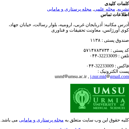
مات کلیدی
ریه
,
مجله علمی
,
مجله پرستاری و مامایی
لاعات تماس
رس مکاتبه:
آذربایجان غربی، ارومیه، بلوار رسالت، خیابان جهاد،
ی اورژانس، معاونت تحقیقات و فناوری
دوق پستی :
۱۱۳۸
 پستی :
۵۷۱۴۷۸۳۷۳۴
فن :
32233009-۰۴۴
کس :
32233009-۰۴۴
ت الکترونیک :
unmf
umsu.ac.ir ,
j.nur.mid
gmail.c
یه حقوق این وب سایت متعلق به
مجله پرستاری و مامایی
می باشد.