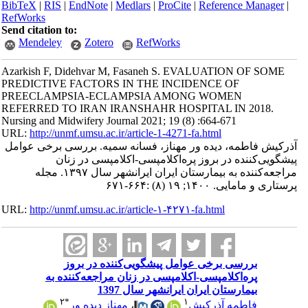
BibTeX
|
RIS
|
EndNote
|
Medlars
|
ProCite
|
Reference Manager
|
RefWorks
Send citation to:
Mendeley
Zotero
RefWorks
Azarkish F, Didehvar M, Fasaneh S. EVALUATION OF SOME
PREDICTIVE FACTORS IN THE INCIDENCE OF
PREECLAMPSIA-ECLAMPSIA AMONG WOMEN
REFERRED TO IRAN IRANSHAHR HOSPITAL IN 2018.
Nursing and Midwifery Journal 2021; 19 (8) :664-671
URL:
http://unmf.umsu.ac.ir/article-1-4271-fa.html
آذرکیش فاطمه، دیده ور مهناز، فسانه سمیه. بررسی برخی عوامل
پیشگویی‌کننده در بروز پره‌اکلامپسی-اکلامپسی در زنان
مراجعه‌کننده به بیمارستان ایران ایرانشهر سال ۱۳۹۷. مجله
پرستاری و مامایی. ۱۴۰۰; ۱۹ (۸) :۶۶۴-۶۷۱
URL:
http://unmf.umsu.ac.ir/article-۱-۴۲۷۱-fa.html
بررسی برخی عوامل پیشگویی‌کننده در بروز
پره‌اکلامپسی-اکلامپسی در زنان مراجعه‌کننده به
بیمارستان ایران ایرانشهر سال 1397
۲
*
۱
فاطمه آذرکیش
،
مهناز دیده ور