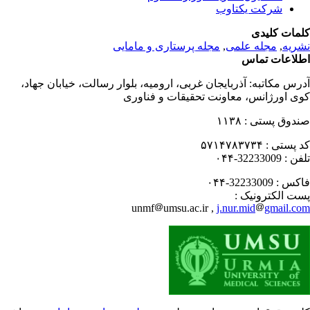
شرکت یکتاوب
مات کلیدی
ریه
,
مجله علمی
,
مجله پرستاری و مامایی
لاعات تماس
رس مکاتبه:
آذربایجان غربی، ارومیه، بلوار رسالت، خیابان جهاد،
ی اورژانس، معاونت تحقیقات و فناوری
دوق پستی :
۱۱۳۸
 پستی :
۵۷۱۴۷۸۳۷۳۴
فن :
32233009-۰۴۴
کس :
32233009-۰۴۴
ت الکترونیک :
unmf
umsu.ac.ir ,
j.nur.mid
gmail.c