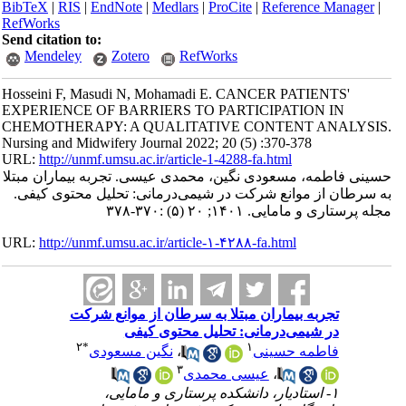
BibTeX
|
RIS
|
EndNote
|
Medlars
|
ProCite
|
Reference Manager
|
RefWorks
Send citation to:
Mendeley
Zotero
RefWorks
Hosseini F, Masudi N, Mohamadi E. CANCER PATIENTS'
EXPERIENCE OF BARRIERS TO PARTICIPATION IN
CHEMOTHERAPY: A QUALITATIVE CONTENT ANALYSIS.
Nursing and Midwifery Journal 2022; 20 (5) :370-378
URL:
http://unmf.umsu.ac.ir/article-1-4288-fa.html
حسینی فاطمه، مسعودی نگین، محمدی عیسی. تجربه بیماران مبتلا
به سرطان از موانع شرکت در شیمی‌درمانی: تحلیل محتوی کیفی.
مجله پرستاری و مامایی. ۱۴۰۱; ۲۰ (۵) :۳۷۰-۳۷۸
URL:
http://unmf.umsu.ac.ir/article-۱-۴۲۸۸-fa.html
تجربه بیماران مبتلا به سرطان از موانع شرکت
در شیمی‌درمانی: تحلیل محتوی کیفی
۲
*
۱
فاطمه حسینی
،
نگین مسعودی
۳
،
عیسی محمدی
۱- استادیار، دانشکده پرستاری و مامایی،