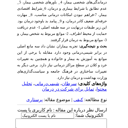
درماندگی‌های شخصی بیمار، 4_
باورهای شخصی بیمار،
5_
عدم تطابق با شرایط بیماری و درمان، 6_شرایط اقتصادی
بیمار،
7-
فراهم نبودن امکانات درمانی مناسب، 8_ مهارت
حرفه‌ای ضعیف کادر درمان، و 9_ پیامد بد باوجود درمان بود.
این زیر طبقات درنهایت در
سه طبقه اصلی 1-
عدم دریافت
حمایت از محیط
اطراف
،
2- موانع مربوط به شخص بیمار، و
3-
موانع مربوط به درمان
قرار گرفتند
.
بحث و نتیجه‌گیری:
تجربه بیماران نشان داد سه مانع اصلی
در برابر شیمی‌درمانی وجود دارد
. مقابله با
برخی از این
موانع به آموزش به بیمار و خانواده و همچنین به تغییرات
خرد و کلان در سطح مراکز درمانی نیاز دارد. برخی دیگر به
تغییرات ساختاری در فرهنگ جامعه و سیاست‌گذاری‌های
وزارت بهداشت و درمان نیاز دارد.
واژه‌های کلیدی:
سرطان
،
شیمی‌درمانی
،
تحلیل
محتوا
،
تمایل برای شرکت در درمان
نوع مطالعه:
کیفی
| موضوع مقاله:
پرستاری
ارسال نظر درباره این مقاله : نام کاربری یا پست
الکترونیک شما: