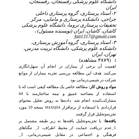
دانشگاه علوم پزشکی رفسنجان، رفسنجان،
ایران
۲- استاد پرستاری، گروه پرستاری داخلی
جراحی، دانشکده پرستاری و مامایی، مرکز
تحقیقات پرستاری تروما، دانشگاه علوم پزشکی
کاشان، کاشان، ایران (نویسنده مسئول) ،
fati1317@gmail.com
۳- استاد پرستاری، گروه آموزش پرستاری،
دانشکده علوم پزشکی، دانشگاه تربیت مدرس،
تهران، ایران
:
(۳۸۷۹ مشاهده)
اهمیت آن برخی از بیماران در انجام آن سهل‌انگاری
می‌کنند. هدف این مطالعه بررسی
تجربه بیماران از موانع
شرکت در شیمی‌درمانی بود.
مواد و روش کار:
مطالعه حاضر یک مطالعه کیفی است که با
استفاده از مصاحبه عمیق و نیمه ساختارمند با
44
مشارکت‌کننده
انجام شد. داده‌ها به روش تحلیل محتوای
قراردادی با استفاده از نرم‌افزار
نسخه 10 مورد
MAXQDA
تجزیه‌وتحلیل قرار گرفتند
.
یافته‌ها:
با تجزیه‌وتحلیل یافته‌ها نه زیر طبقه مشتمل بر
1_
عدم دریافت حمایت
از محیط اطراف،
2_ تنگناهای
فرهنگی و اجتماعی در مقابل شیمی‌درمانی،
3_