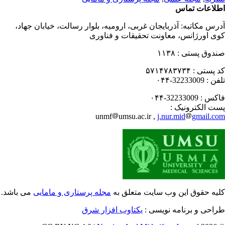
لاعات تماس
رس مکاتبه:
آذربایجان غربی، ارومیه، بلوار رسالت، خیابان جهاد،
ی اورژانس، معاونت تحقیقات و فناوری
دوق پستی :
۱۱۳۸
 پستی :
۵۷۱۴۷۸۳۷۳۴
فن :
32233009-۰۴۴
کس :
32233009-۰۴۴
ت الکترونیک :
unmf
umsu.ac.ir ,
j.nur.mid
gmail.c
یه حقوق این وب سایت متعلق به
مجله پرستاری و مامایی
می باشد.
احی و برنامه نویسی :
یکتاوب افزار شرق