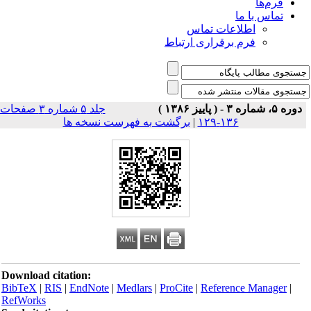
فرم‌ها
تماس با ما
اطلاعات تماس
فرم برقراری ارتباط
دوره ۵، شماره ۳ - ( پاییز ۱۳۸۶ )
جلد ۵ شماره ۳ صفحات
۱۳۶-۱۲۹
|
برگشت به فهرست نسخه ها
Download citation:
BibTeX
|
RIS
|
EndNote
|
Medlars
|
ProCite
|
Reference Manager
|
RefWorks