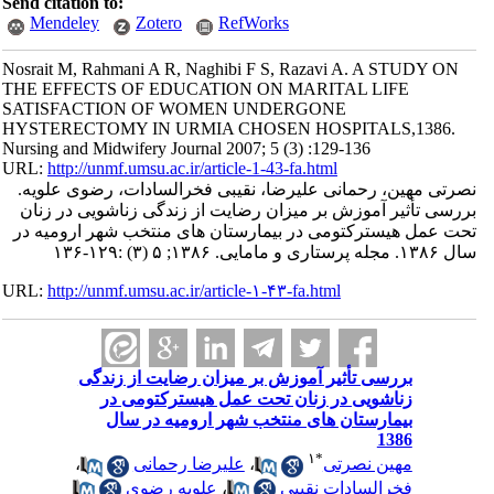
Send citation to:
Mendeley
Zotero
RefWorks
Nosrait M, Rahmani A R, Naghibi F S, Razavi A. A STUDY ON
THE EFFECTS OF EDUCATION ON MARITAL LIFE
SATISFACTION OF WOMEN UNDERGONE
HYSTERECTOMY IN URMIA CHOSEN HOSPITALS,1386.
Nursing and Midwifery Journal 2007; 5 (3) :129-136
URL:
http://unmf.umsu.ac.ir/article-1-43-fa.html
نصرتی مهین، رحمانی علیرضا، نقیبی فخرالسادات، رضوی علویه.
بررسی تأثیر آموزش بر میزان رضایت از زندگی زناشویی در زنان
تحت عمل هیسترکتومی در بیمارستان های منتخب شهر ارومیه در
سال ۱۳۸۶. مجله پرستاری و مامایی. ۱۳۸۶; ۵ (۳) :۱۲۹-۱۳۶
URL:
http://unmf.umsu.ac.ir/article-۱-۴۳-fa.html
بررسی تأثیر آموزش بر میزان رضایت از زندگی
زناشویی در زنان تحت عمل هیسترکتومی در
بیمارستان های منتخب شهر ارومیه در سال
1386
۱
*
مهین نصرتی
،
علیرضا رحمانی
،
فخرالسادات نقیبی
،
علویه رضوی