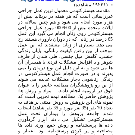
:
(۱۹۲۲۱ مشاهده)
مقدمه: هیسترکتومی معمول ترین عمل جراحی
غیرزایمانی است که هر هفته در بریتانیا بیش از
هزار مورد انجام می شود و هم چنین سالانه در
ایالات متحده بیش از 000/600 مورد عمل جراحی
هیسترکتومی روی زنان انجام می گیرد این عمل
65 درصد در زنانی که در دوران باروری هستند رخ
می دهد. بسیاری از زنان معتقدند که این عمل
موجب از بین رفتن کیفیت زنانگی، پایان زندگی
جنسی، کاهش میل جنسی، طرد شدن از طرف
شوهر و یا افزایش مشکلات فردی با همسران آن
ها می شود و به این دلیل این نوع درمان را نمی
پذیرند و در صورت انجام عمل هیسترکتومی در
زندگی زناشویی دچار مشکلات عدیده می شوند
از این رو پژوهشگران مطالعه حاضر را با عنوان
فوق در ارومیه انجام دادند. مواد و روش ها:
پژوهش حاضر یک مطالعه نیمه تجربی است که
نمونه های این پژوهش به روش مبتنی بر هدف به
تعداد 70 نفر (35 نفر مورد و 35 نفر شاهد) انتخاب
شدند جامعه پژوهش را بیماران تحت عمل
هیسترکتومی تشکیل می دادند. ابزار گردآوری
داده ها پرسشنامه و روش جمع آوری داده ها
مصاحبه و پر کردن پرسشنامه بود. اعتبار و