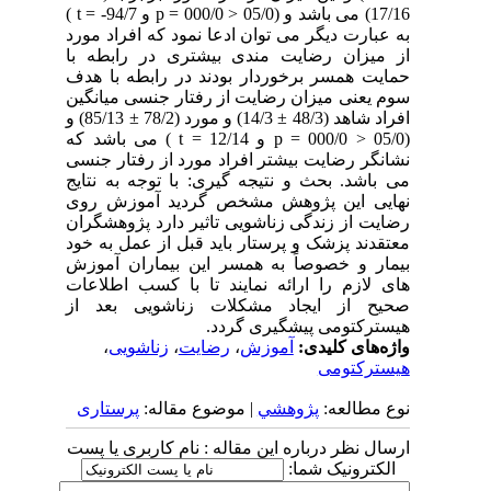
17/16) می باشد و (05/0 < 000/0 = p و 94/7- = t )
به عبارت دیگر می توان ادعا نمود که افراد مورد
از میزان رضایت مندی بیشتری در رابطه با
حمایت همسر برخوردار بودند در رابطه با هدف
سوم یعنی میزان رضایت از رفتار جنسی میانگین
افراد شاهد (48/3 ± 14/3) و مورد (78/2 ± 85/13) و
(05/0 < 000/0 = p و 12/14 = t ) می باشد که
نشانگر رضایت بیشتر افراد مورد از رفتار جنسی
می باشد. بحث و نتیجه گیری: با توجه به نتایج
نهایی این پژوهش مشخص گردید آموزش روی
رضایت از زندگی زناشویی تاثیر دارد پژوهشگران
معتقدند پزشک و پرستار باید قبل از عمل به خود
بیمار و خصوصاً به همسر این بیماران آموزش
های لازم را ارائه نمایند تا با کسب اطلاعات
صحیح از ایجاد مشکلات زناشویی بعد از
هیسترکتومی پیشگیری گردد.
واژه‌های کلیدی:
آموزش
،
رضایت
،
زناشویی
،
هیسترکتومی
نوع مطالعه:
پژوهشي
| موضوع مقاله:
پرستاری
ارسال نظر درباره این مقاله : نام کاربری یا پست
الکترونیک شما: