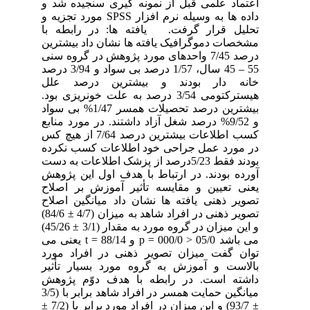
اعتماد علمی قبل از نمونه گیری سنجیده شد و
داده ها به وسیله نرم افزار SPSS مورد تجزیه و
تحلیل قرار گرفت. یافته ها: در رابطه با
مشخصات دموگرافیک یافته ها نشان داد بیشترین
درصد 7/45 واحدهای مورد پژوهش در گروه سنی
55 – 45 سال، 1/57 درصد بی سواد و 3/94 درصد
خانه دار بودند و بیشترین درصد علل
هیسترکتومی 3/54 درصد به علت خونریزی بود.
بیشترین درصد تحصیلات همسر 1/47% بی سواد
و 9/52% درصد شغل آزاد داشتند. در مورد منابع
کسب اطلاعات بیشترین درصد 7/64 از هیچ کس
در مورد عمل جراحی خود اطلاعات کسب نکرده
بودند فقط 5/23درصد از پزشک اطلاعات به دست
آورده بودند. در ارتباط با هدف اول این پژوهش
یعنی تعیین و مقایسه تأثیر آموزش بر اصلاح
تصویر ذهنی یافته ها نشان داد میانگین اصلاح
تصویر ذهنی در افراد شاهد به میزان (4/7 ± 84/6)
و این میزان در گروه مورد به مقدار (3/1 ± 45/26)
می باشد 05/0 < 000/0 = p و 88/14 = t یعنی می
توان گفت میزان تصویر ذهنی در افراد مورد
بالاست و آموزش به گروه مورد بسیار تأثیر
داشته است. در رابطه با هدف دوّم پژوهش
میانگین حمایت همسر در افراد شاهد برابر با (3/5
± 93/7) و این میزان در افراد مورد برابر با (7/2 ±