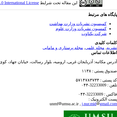
این مقاله تحت شرایط
 International License
پایگاه های مرتبط
کمیسیون نشریات وزارت بهداشت
کمسیون نشریات وزارت علوم
شرکت یکتاوب
کلمات کلیدی
نشریه
,
مجله علمی
,
مجله پرستاری و مامایی
اطلاعات تماس
آدرس مکاتبه:
آذربایجان غربی، ارومیه، بلوار رسالت، خیابان جهاد، کو
صندوق پستی :
۱۱۳۸
کد پستی :
۵۷۱۴۷۸۳۷۳۴
تلفن :
32233009-۰۴۴
فاکس :
32233009-۰۴۴
پست الکترونیک :
unmf
umsu.ac.ir ,
j.nur.mid
gmail.com