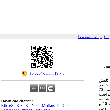
ه فهرست نسخه ها
asm
‎ 10.52547/unmf.19.7.8
 کاهش
 حاضر
باهدف تعیین تأثیر رایحه‌درمانی اسانس پرتقال بر اضطراب کودکان بستری در بیمارستان انجام شد. مواد و روش­ کار: در این کارآزمایی بالینی، 70
راقبت
ه پرسشنامه
Download citation:
اضطراب موقعیتی-خصیصه ای اشپیل برگر برای کودکان تکمیل گردید. تجزیه‌وتحلیل داده‌ها با استفاده از نرم‌افزار آماری SPSS نسخه 16 و
BibTeX
|
RIS
|
EndNote
|
Medlars
|
ProCite
|
تایج آزمون تی زوجی
Reference Manager
|
RefWorks