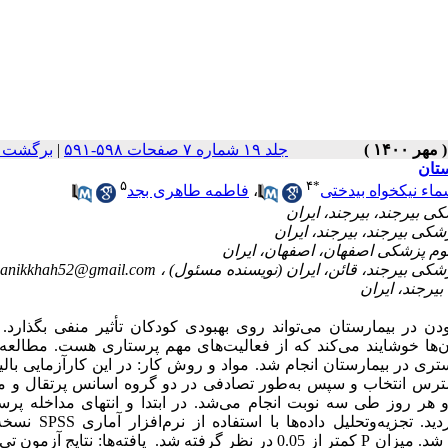
جلد ۱۹ شماره ۷ صفحات ۵۹۸-۵۹۱
|
برگشت ب
ستان
۵
۴
*
ماء نیکخواه بیدختی
،
فاطمه طاهری بجد
anikkhah52@gmail.com
در بیمارستان می‌تواند روی بهبودی کودکان تأثیر منفی بگذارد.
‌ها خوشایند می‌کند که از فعالیت‌های مهم پرستاری هست. مطالعه
سترس انتخاب و سپس به‌طور تصادفی در دو گروه اسانس پرتقال و م
 گرفتند. در گروه مداخله رایحه‌درمانی به مدت ۳ روز و هر روز طی سه نوبت انجام می‌شد. در ابتدا و انتهای مداخل
آزمون‌های کای دو، من ویتنی، تی زوجی، ویلکاکسون و تی تست انجام شد. میزان P کمتر از 0.05 در نظر گرفته شد. یافته‌ها: ن