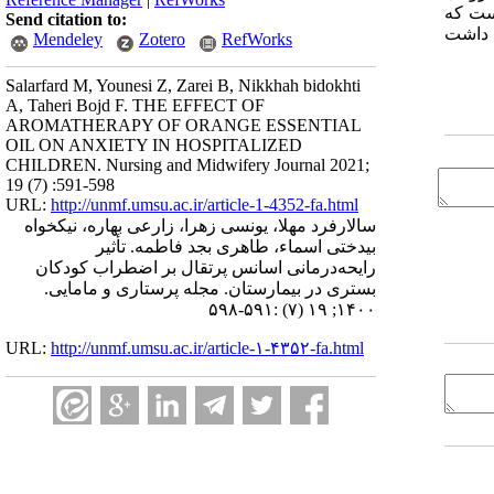
داشت (05/0p >). این در حالی است که
Send citation to:
ی داشت
Mendeley
Zotero
RefWorks
Salarfard M, Younesi Z, Zarei B, Nikkhah bidokhti
A, Taheri Bojd F. THE EFFECT OF
AROMATHERAPY OF ORANGE ESSENTIAL
OIL ON ANXIETY IN HOSPITALIZED
CHILDREN. Nursing and Midwifery Journal 2021;
19 (7) :591-598
URL:
http://unmf.umsu.ac.ir/article-1-4352-fa.html
سالارفرد مهلا، یونسی زهرا، زارعی بهاره، نیکخواه
بیدختی اسماء، طاهری بجد فاطمه. تأثیر
رایحه‌درمانی اسانس پرتقال بر اضطراب کودکان
بستری در بیمارستان. مجله پرستاری و مامایی.
۱۴۰۰; ۱۹ (۷) :۵۹۱-۵۹۸
URL:
http://unmf.umsu.ac.ir/article-۱-۴۳۵۲-fa.html