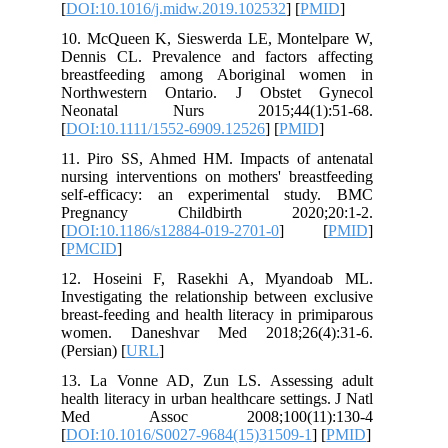
[
DOI:10.1016/j.midw.2019.102532
] [
PMID
]
10. McQueen K, Sieswerda LE, Montelpare W,
Dennis CL. Prevalence and factors affecting
breastfeeding among Aboriginal women in
Northwestern Ontario. J Obstet Gynecol
Neonatal Nurs 2015;44(1):51-68.
[
DOI:10.1111/1552-6909.12526
] [
PMID
]
11. Piro SS, Ahmed HM. Impacts of antenatal
nursing interventions on mothers' breastfeeding
self-efficacy: an experimental study. BMC
Pregnancy Childbirth 2020;20:1-2.
[
DOI:10.1186/s12884-019-2701-0
] [
PMID
]
[
PMCID
]
12. Hoseini F, Rasekhi A, Myandoab ML.
Investigating the relationship between exclusive
breast-feeding and health literacy in primiparous
women. Daneshvar Med 2018;26(4):31-6.
(Persian) [
URL
]
13. La Vonne AD, Zun LS. Assessing adult
health literacy in urban healthcare settings. J Natl
Med Assoc 2008;100(11):130-4
[
DOI:10.1016/S0027-9684(15)31509-1
] [
PMID
]