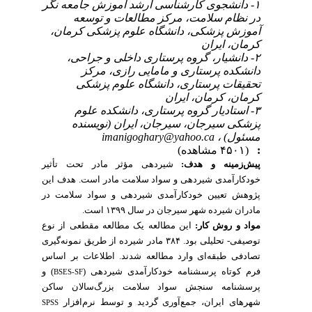
۱- دانشجوی کارشناسی ارشد آموزش جامعه نگر
در نظام سلامت، مرکز مطالعات و توسعه
آموزش پزشکی، دانشگاه علوم پزشکی کرمان،
کرمان، ایران
۲- دانشیار، گروه پرستاری داخلی و جراحی،
دانشکده پرستاری و مامایی رازی، مرکز
تحقیقات پرستاری، دانشگاه علوم پزشکی
کرمان، کرمان، ایران
۳- استادیار گروه پرستاری، دانشکده علوم
پزشکی سیرجان، سیرجان، ایران (نویسنده
imanigoghary@yahoo.ca
مسئول) ،
(۴۵۰۱ مشاهده)
:
پیش‌زمینه و هدف:
شیردهی مؤثر مادر
تحت تأثیر
خودکارآمدی شیردهی و سواد سلامت مادر است. هدف
این
پژوهش تعیین خودکارآمدی شیردهی و سواد سلامت در
مادران شیرده شهر سیرجان در سال ۱۳۹۹ است.
مواد و روش کار:
این مطالعه یک مطالعه مقطعی از نوع
توصیفی- تحلیلی بود. ۳۸۴ مادر شیرده از طریق نمونه‌گیری
تصادفی طبقه‌ای وارد مطالعه شدند.
اطلاعات بر اساس
) و
(
فرم کوتاه پرسشنامه خودکارآمدی شیردهی
BSES-SF
پرسشنامه سنجش سواد سلامت بزرگ‌سالان ساکن
شهرهای ایران،
جمع‌آوری گردید و توسط نرم‌افزار
SPSS