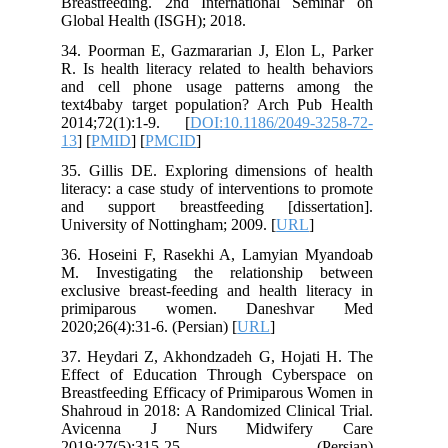
Breastfeeding. 2nd International Seminar on
Global Health (ISGH); 2018.
34. Poorman E, Gazmararian J, Elon L, Parker
R. Is health literacy related to health behaviors
and cell phone usage patterns among the
text4baby target population? Arch Pub Health
2014;72(1):1-9. [
DOI:10.1186/2049-3258-72-
13
] [
PMID
] [
PMCID
]
35. Gillis DE. Exploring dimensions of health
literacy: a case study of interventions to promote
and support breastfeeding [dissertation].
University of Nottingham; 2009. [
URL
]
36. Hoseini F, Rasekhi A, Lamyian Myandoab
M. Investigating the relationship between
exclusive breast-feeding and health literacy in
primiparous women. Daneshvar Med
2020;26(4):31-6. (Persian) [
URL
]
37. Heydari Z, Akhondzadeh G, Hojati H. The
Effect of Education Through Cyberspace on
Breastfeeding Efficacy of Primiparous Women in
Shahroud in 2018: A Randomized Clinical Trial.
Avicenna J Nurs Midwifery Care
2019;27(5):315-25. (Persian)