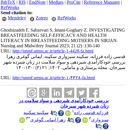
BibTeX
|
RIS
|
EndNote
|
Medlars
|
ProCite
|
Reference Manager
|
RefWorks
Send citation to:
Mendeley
Zotero
RefWorks
Ghodsizadeh F, Sabzevari S, Imani-Goghary Z. INVESTIGATING
BREASTFEEDING SELF-EFFICACY AND HEALTH
LITERACY IN BREASTFEEDING MOTHERS IN SIRJAN.
Nursing and Midwifery Journal 2023; 21 (2) :130-140
URL:
http://unmf.umsu.ac.ir/article-1-4428-fa.html
قدسی زاده فرزانه، سکینه سبزواری سکینه، ایمانی گوغری زهرا.
بررسی خودکارآمدی شیردهی و سواد سلامت در زنان شیرده شهر
سیرجان. مجله پرستاری و مامایی. ۱۴۰۲; ۲۱ (۲) :۱۳۰-۱۴۰
URL:
http://unmf.umsu.ac.ir/article-۱-۴۴۲۸-fa.html
بررسی خودکارآمدی شیردهی و سواد سلامت در
زنان شیرده شهر سیرجان
۱
سکینه سکینه
،
فرزانه قدسی زاده
۳
*
۲
زهرا ایمانی گوغری
،
سبزواری