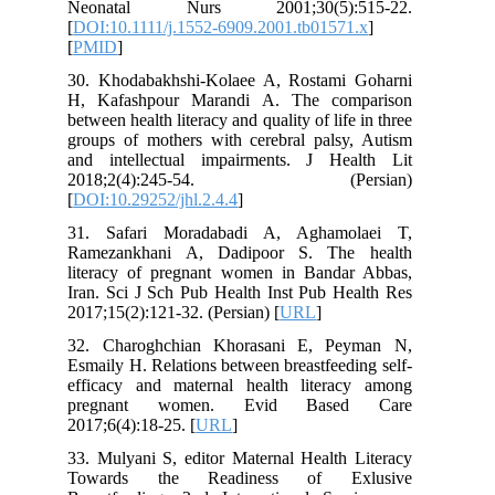
Neonatal Nurs 2001;30(5):515-22.
[
DOI:10.1111/j.1552-6909.2001.tb01571.x
]
[
PMID
]
30. Khodabakhshi-Kolaee A, Rostami Goharni
H, Kafashpour Marandi A. The comparison
between health literacy and quality of life in three
groups of mothers with cerebral palsy, Autism
and intellectual impairments. J Health Lit
2018;2(4):245-54. (Persian)
[
DOI:10.29252/jhl.2.4.4
]
31. Safari Moradabadi A, Aghamolaei T,
Ramezankhani A, Dadipoor S. The health
literacy of pregnant women in Bandar Abbas,
Iran. Sci J Sch Pub Health Inst Pub Health Res
2017;15(2):121-32. (Persian) [
URL
]
32. Charoghchian Khorasani E, Peyman N,
Esmaily H. Relations between breastfeeding self-
efficacy and maternal health literacy among
pregnant women. Evid Based Care
2017;6(4):18-25. [
URL
]
33. Mulyani S, editor Maternal Health Literacy
Towards the Readiness of Exlusive