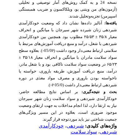
نسخه 24 و به کمک روش‌های آمار توصیفی و تحلیلی
(آزمون‌های
من ویتنی یو، ویلکاکسون و ضریب همبستگی
اسپیرمن)
تجزیه‌وتحلیل شدند.
یافته‌ها:
آنالیز داده‌ها نشان داد که وضعیت
خودکارآمدی
شیردهی زنان شیرده شهر سیرجان با میانگین و انحراف
معیار ۳۵/۸ ± ۲۵/۵۳ مطلوب بود. همچنین بین خودکارآمدی
شیردهی با
شغل، درآمد و منبع دریافت آموزش‌های
مرتبط با
سطح
بعلاوه
).
سلامتی ارتباط معنی‌دار وجود داشت (05/0
P<
سواد سلامت مادران با میانگین و انحراف معیار ۳۵/۱۸ ±
شغل مادر،
بود و با
سلامت ناکافی
در وضعیت سواد
۶۵
/
۲۳
درآمد، منبع دریافت آموزش، طریقه باروری، خواسته یا
ناخواسته بودن باروری و مصرف مواد مغذی در دوره
).
(05/0
شیردهی ارتباط معنی‌دار داشت
P<
بحث و نتیجه‌گیری:
بر اساس نتایج مطالعه حاضر،
خودکارآمدی شیردهی و سواد سلامت زنان شهر سیرجان
نیاز به ارتقا دارد، لذا
انجام مداخلات به جهت ارتقای وضعیت
موجود ضروری است، بعلاوه در این مسیر ویژگی‌های
جمعیت شناختی نیز باید موردتوجه قرار گیرند.
خودکارآمدی
،
شیردهی
واژه‌های کلیدی:
سواد سلامت
،
شیردهی