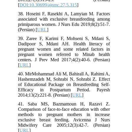
[
DOI:10.30699/ajnmc.27.5.315
]
38. Hoseini F, Rasekhi A, Lamyian M. Factors
associated with exclusive breastfeeding among
primiparous women. J Nurs Edu 2019;8(2):51-7.
(Persian) [
URL
]
39. Zaree F, Karimi F, Mohseni S, Mdani S,
Dadipoor S, Mdani AH. Health literacy of
pregnant women and some related factors in
pregnant women referred to Minab health
centers. J Prev Med 2017;4(2):40-6. (Persian)
[
URL
]
40. MirMohammad Ali M, Bahirall A, Rahimi A,
Hashemzadeh M, Sohrabi N, Sohrabi Z. Effect
of Educational Package on Breastfeeding Self-
Efficacy in Postpartum Period. Payesh
2014;13(2):221-8. (Persian) [
URL
]
41. Saba MS, Bazmamoun H, Razavi Z.
Comparison of face-to-face education with other
methods to pregnant mothers in increase
exclusive breast feeding. Avicenna J Nurs
Midwifery Care 2005;12(3):42-7. (Persian)
[
URL
]