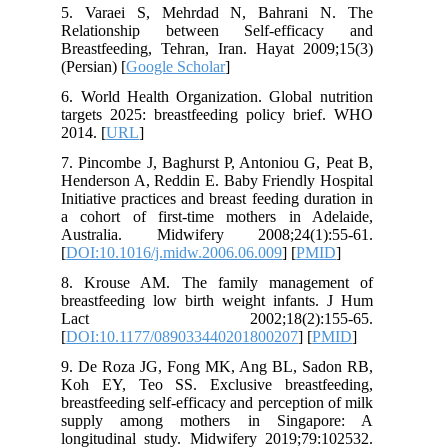
5. Varaei S, Mehrdad N, Bahrani N. The
Relationship between Self-efficacy and
Breastfeeding, Tehran, Iran. Hayat 2009;15(3)
(Persian) [
Google Scholar
]
6. World Health Organization. Global nutrition
targets 2025: breastfeeding policy brief. WHO
2014. [
URL
]
7. Pincombe J, Baghurst P, Antoniou G, Peat B,
Henderson A, Reddin E. Baby Friendly Hospital
Initiative practices and breast feeding duration in
a cohort of first-time mothers in Adelaide,
Australia. Midwifery 2008;24(1):55-61.
[
DOI:10.1016/j.midw.2006.06.009
] [
PMID
]
8. Krouse AM. The family management of
breastfeeding low birth weight infants. J Hum
Lact 2002;18(2):155-65.
[
DOI:10.1177/089033440201800207
] [
PMID
]
9. De Roza JG, Fong MK, Ang BL, Sadon RB,
Koh EY, Teo SS. Exclusive breastfeeding,
breastfeeding self-efficacy and perception of milk
supply among mothers in Singapore: A
longitudinal study. Midwifery 2019;79:102532.