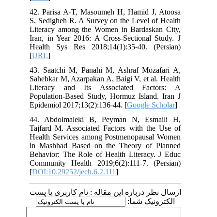
42. Parisa A-T, Masoumeh H, Hamid J, Atoosa
S, Sedigheh R. A Survey on the Level of Health
Literacy among the Women in Bardaskan City,
Iran, in Year 2016: A Cross-Sectional Study. J
Health Sys Res 2018;14(1):35-40. (Persian)
[
URL
]
43. Saatchi M, Panahi M, Ashraf Mozafari A,
Sahebkar M, Azarpakan A, Baigi V, et al. Health
Literacy and Its Associated Factors: A
Population-Based Study, Hormuz Island. Iran J
Epidemiol 2017;13(2):136-44. [
Google Scholar
]
44. Abdolmaleki B, Peyman N, Esmaili H,
Tajfard M. Associated Factors with the Use of
Health Services among Postmenopausal Women
in Mashhad Based on the Theory of Planned
Behavior: The Role of Health Literacy. J Educ
Community Health 2019;6(2):111-7. (Persian)
[
DOI:10.29252/jech.6.2.111
]
ارسال نظر درباره این مقاله : نام کاربری یا پست
الکترونیک شما: