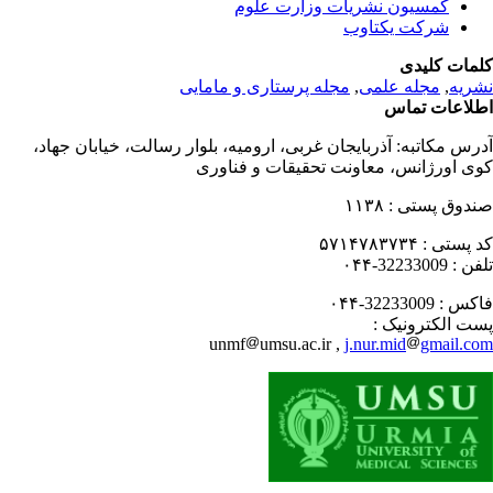
کمسیون نشریات وزارت علوم
شرکت یکتاوب
مات کلیدی
مجله پرستاری و مامایی
,
مجله علمی
,
ریه
لاعات تماس
درس مکاتبه
آذربایجان غربی، ارومیه، بلوار رسالت، خیابان جهاد،
ی اورژانس، معاونت تحقیقات و فناوری
۱۱۳۸
صندوق پستی
۵۷۱۴۷۸۳۷۳۴
کد پستی
32233009-۰۴۴
تلفن
32233009-۰۴۴
فاکس
پست الکترونیک
unmf
umsu.ac.ir ,
j.nur.mid
gmail.c