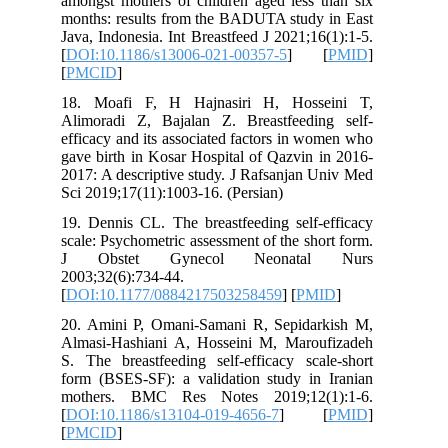
amongst mothers of children aged less than six
months: results from the BADUTA study in East
Java, Indonesia. Int Breastfeed J 2021;16(1):1-5.
[
DOI:10.1186/s13006-021-00357-5
] [
PMID
]
[
PMCID
]
18. Moafi F, H Hajnasiri H, Hosseini T,
Alimoradi Z, Bajalan Z. Breastfeeding self-
efficacy and its associated factors in women who
gave birth in Kosar Hospital of Qazvin in 2016-
2017: A descriptive study. J Rafsanjan Univ Med
Sci 2019;17(11):1003-16. (Persian)
19. Dennis CL. The breastfeeding self‐efficacy
scale: Psychometric assessment of the short form.
J Obstet Gynecol Neonatal Nurs
2003;32(6):734-44.
[
DOI:10.1177/0884217503258459
] [
PMID
]
20. Amini P, Omani-Samani R, Sepidarkish M,
Almasi-Hashiani A, Hosseini M, Maroufizadeh
S. The breastfeeding self-efficacy scale-short
form (BSES-SF): a validation study in Iranian
mothers. BMC Res Notes 2019;12(1):1-6.
[
DOI:10.1186/s13104-019-4656-7
] [
PMID
]
[
PMCID
]