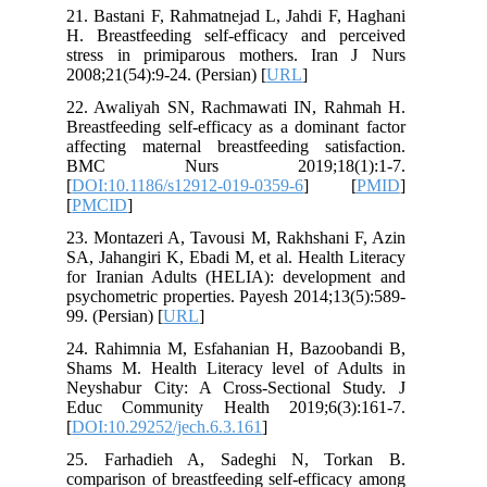
21. Bastani F, Rahmatnejad L, Jahdi F, Haghani
H. Breastfeeding self-efficacy and perceived
stress in primiparous mothers. Iran J Nurs
2008;21(54):9-24. (Persian) [
URL
]
22. Awaliyah SN, Rachmawati IN, Rahmah H.
Breastfeeding self-efficacy as a dominant factor
affecting maternal breastfeeding satisfaction.
BMC Nurs 2019;18(1):1-7.
[
DOI:10.1186/s12912-019-0359-6
] [
PMID
]
[
PMCID
]
23. Montazeri A, Tavousi M, Rakhshani F, Azin
SA, Jahangiri K, Ebadi M, et al. Health Literacy
for Iranian Adults (HELIA): development and
psychometric properties. Payesh 2014;13(5):589-
99. (Persian) [
URL
]
24. Rahimnia M, Esfahanian H, Bazoobandi B,
Shams M. Health Literacy level of Adults in
Neyshabur City: A Cross-Sectional Study. J
Educ Community Health 2019;6(3):161-7.
[
DOI:10.29252/jech.6.3.161
]
25. Farhadieh A, Sadeghi N, Torkan B.
comparison of breastfeeding self-efficacy among