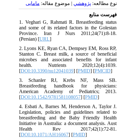
نوع مطالعه:
پژوهشي
| موضوع مقاله:
مامایی
فهرست منابع
1. Veghari G, Rahmati R. Breastfeeding status
and some of its related factors in the Golestan
Province. Iran J Nurs 2011;24(71):8-18.
(Persian) [
URL
]
2. Lyons KE, Ryan CA, Dempsey EM, Ross RP,
Stanton C. Breast milk, a source of beneficial
microbes and associated benefits for infant
health. Nutrients 2020;12(4):1039.
[
DOI:10.3390/nu12041039
] [
PMID
] [
PMCID
]
3. Schanler RJ, Krebs NF, Mass SB.
Breastfeeding handbook for physicians:
American Academy of Pediatrics; 2013.
[
DOI:10.1542/9781581108057
] [
PMID
]
4. Esbati A, Barnes M, Henderson A, Taylor J.
Legislation, policies and guidelines related to
breastfeeding and the Baby Friendly Health
Initiative in Australia: a document analysis. Aust
Health Rev 2017;42(1):72-81.
[
DOI:10.1071/AH16067
] [
PMID
]