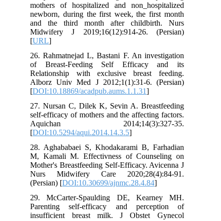
mothers of hospitalized and non_hospitalized
newborn, during the first week, the first month
and the third month after childbirth. Nurs
Midwifery J 2019;16(12):914-26. (Persian)
[
URL
]
26. Rahmatnejad L, Bastani F. An investigation
of Breast-Feeding Self Efficacy and its
Relationship with exclusive breast feeding.
Alborz Univ Med J 2012;1(1):31-6. (Persian)
[
DOI:10.18869/acadpub.aums.1.1.31
]
27. Nursan C, Dilek K, Sevin A. Breastfeeding
self-efficacy of mothers and the affecting factors.
Aquichan 2014;14(3):327-35.
[
DOI:10.5294/aqui.2014.14.3.5
]
28. Aghababaei S, Khodakarami B, Farhadian
M, Kamali M. Effectivness of Counseling on
Mother's Breastfeeding Self-Efficacy. Avicenna J
Nurs Midwifery Care 2020;28(4):84-91.
(Persian) [
DOI:10.30699/ajnmc.28.4.84
]
29. McCarter‐Spaulding DE, Kearney MH.
Parenting self‐efficacy and perception of
insufficient breast milk. J Obstet Gynecol