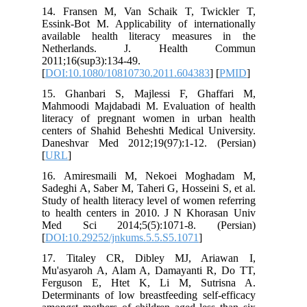
14. Fransen M, Van Schaik T, Twickler T,
Essink-Bot M. Applicability of internationally
available health literacy measures in the
Netherlands. J. Health Commun
2011;16(sup3):134-49.
[
DOI:10.1080/10810730.2011.604383
] [
PMID
]
15. Ghanbari S, Majlessi F, Ghaffari M,
Mahmoodi Majdabadi M. Evaluation of health
literacy of pregnant women in urban health
centers of Shahid Beheshti Medical University.
Daneshvar Med 2012;19(97):1-12. (Persian)
[
URL
]
16. Amiresmaili M, Nekoei Moghadam M,
Sadeghi A, Saber M, Taheri G, Hosseini S, et al.
Study of health literacy level of women referring
to health centers in 2010. J N Khorasan Univ
Med Sci 2014;5(5):1071-8. (Persian)
[
DOI:10.29252/jnkums.5.5.S5.1071
]
17. Titaley CR, Dibley MJ, Ariawan I,
Mu'asyaroh A, Alam A, Damayanti R, Do TT,
Ferguson E, Htet K, Li M, Sutrisna A.
Determinants of low breastfeeding self-efficacy