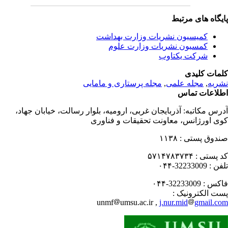
یگاه های مرتبط
کمیسیون نشریات وزارت بهداشت
کمسیون نشریات وزارت علوم
شرکت یکتاوب
مات کلیدی
ریه
,
مجله علمی
,
مجله پرستاری و مامایی
لاعات تماس
رس مکاتبه:
آذربایجان غربی، ارومیه، بلوار رسالت، خیابان جهاد،
ی اورژانس، معاونت تحقیقات و فناوری
دوق پستی :
۱۱۳۸
 پستی :
۵۷۱۴۷۸۳۷۳۴
فن :
32233009-۰۴۴
کس :
32233009-۰۴۴
ت الکترونیک :
unmf
umsu.ac.ir ,
j.nur.mid
gmail.c