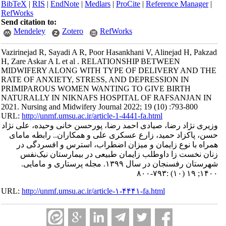
BibTeX
|
RIS
|
EndNote
|
Medlars
|
ProCite
|
Reference Manager
|
RefWorks
Send citation to:
Mendeley
Zotero
RefWorks
Vazirinejad R, Sayadi A R, Poor Hasankhani V, Alinejad H, Pakzad
H, Zare Askar A L et al . RELATIONSHIP BETWEEN
MIDWIFERY ALONG WITH TYPE OF DELIVERY AND THE
RATE OF ANXIETY, STRESS, AND DEPRESSION IN
PRIMIPAROUS WOMEN WANTING TO GIVE BIRTH
NATURALLY IN NIKNAFS HOSPITAL OF RAFSANJAN IN
2021. Nursing and Midwifery Journal 2022; 19 (10) :793-800
URL:
http://unmf.umsu.ac.ir/article-1-4441-fa.html
وزیری نژاد رضا، صیادی احمد رضا، پورحسن خانی وحیده، علی نژاد
حسن، پاکزاد حمید، زارع عسکری علی و همکاران.. رابطه مامای
همراه با نوع زایمان و میزان اضطراب، استرس و افسردگی در
زنان نخست زا داوطلب زایمان طبیعی در بیمارستان نیک‌نفس
شهرستان رفسنجان در سال ۱۳۹۹. مجله پرستاری و مامایی.
۱۴۰۰; ۱۹ (۱۰) :۷۹۳-۸۰۰
URL:
http://unmf.umsu.ac.ir/article-۱-۴۴۴۱-fa.html