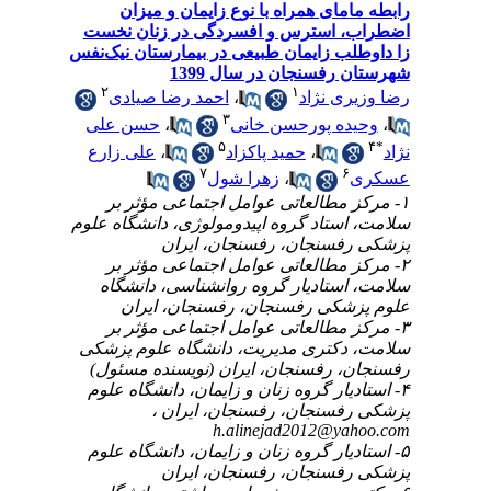
رابطه مامای همراه با نوع زایمان و میزان
اضطراب، استرس و افسردگی در زنان نخست
زا داوطلب زایمان طبیعی در بیمارستان نیک‌نفس
شهرستان رفسنجان در سال 1399
۲
۱
رضا وزیری نژاد
،
احمد رضا صیادی
۳
،
وحیده پورحسن خانی
،
حسن علی
۵
۴
*
نژاد
،
حمید پاکزاد
،
علی زارع
۷
۶
عسکری
،
زهرا شول
۱- مرکز مطالعاتی عوامل اجتماعی مؤثر بر
سلامت، استاد گروه اپیدومولوژی، دانشگاه علوم
پزشکی رفسنجان، رفسنجان، ایران
۲- مرکز مطالعاتی عوامل اجتماعی مؤثر بر
سلامت، استادیار گروه روانشناسی، دانشگاه
علوم پزشکی رفسنجان، رفسنجان، ایران
۳- مرکز مطالعاتی عوامل اجتماعی مؤثر بر
سلامت، دکتری مدیریت، دانشگاه علوم پزشکی
رفسنجان، رفسنجان، ایران (نویسنده مسئول)
۴- استادیار گروه زنان و زایمان، دانشگاه علوم
پزشکی رفسنجان، رفسنجان، ایران ،
h.alinejad2012@yahoo.com
۵- استادیار گروه زنان و زایمان، دانشگاه علوم
پزشکی رفسنجان، رفسنجان، ایران