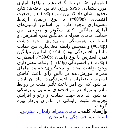
اطمینان ۰۵/۰ در نظر گرفته شد. نرم‌افزار آماری
مورداستفاده، SPSS ورژن 20 بود. یافته‌ها: نتایج
تحقیق نشان داد که بین سن (03/0p=) و وضعیت
اقتصادی (00/0p=) با نوع زایمان ارتباط
معنی‌داری وجود دارد. بر اساس آزمون‌های
آماری میانگین، کای اسکوئر و منویتنی، بین
حمایت مامای همراه با میانگین نمره استرس، و
اضطراب همبستگی معنی‌داری وجود داشت
(03/0p=) و همچنین رابطه معنی‌داری بین حمایت
ماما با افسردگی بود (01/0p=). اما بین میانگین
نمره استرس با نوع زایمان (30/0p=)، اضطراب
(27/0p=) و افسردگی (51/0p=) ارتباط معنی‌داری
وجود نداشت. بحث و نتیجه‌گیری: حمایت مامای
همراه آموزش‌دیده بر بالین زائو باعث کاهش
استرس، اضطراب و افسردگی در مادران باردار
می‌شود که این امر باعث تأثیر مثبت بر روابط
مادر و نوزاد در مراقبت‌های مامایی و پزشکی
می‌شود. لذا باید جهت حمایت از زائو و افزایش
تجربیات مثبت زایمانی در مادران باردار بهره
گرفت.
واژه‌های کلیدی:
مامای همراه
،
زایمان
،
استرس
،
اضطراب
،
افسردگی
،
رفسنجان
نوع مطالعه:
پژوهشي
| موضوع مقاله:
مامایی