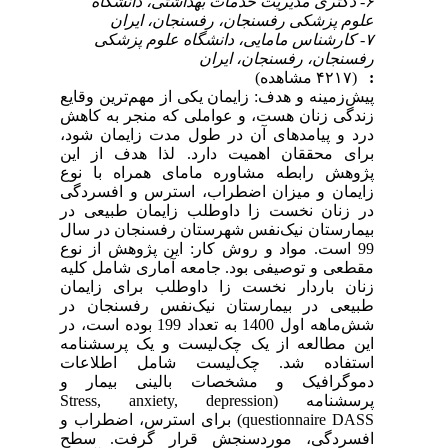
۶- دکتری مدیریت خدمات بهداشتی، دانشگاه
علوم پزشکی رفسنجان، رفسنجان، ایران
۷- کارشناس مامایی، دانشگاه علوم پزشکی
رفسنجان، رفسنجان، ایران
:
(۴۲۱۷ مشاهده)
پیش‌زمینه و هدف: زایمان یکی از مهم‌ترین وقایع
زندگی زنان هست، و عواملی که منجر به کاهش
درد و پیامدهای آن در طول مدت زایمان شود،
برای محققان اهمیت دارد. لذا هدف از این
پژوهش رابطه مشاوره مامای همراه با نوع
زایمان و میزان اضطراب، استرس و افسردگی
در زنان نخست زا داوطلب زایمان طبیعی در
بیمارستان نیک‌نفس شهرستان رفسنجان در سال
99 است. مواد و روش کار: این پژوهش از نوع
مقطعی و توصیفی بود. جامعه آماری شامل کلیه
زنان باردار نخست زا داوطلب برای زایمان
طبیعی در بیمارستان نیک‌نفس رفسنجان در
شش‌ماهه اول 1400 به تعداد 199 بوده است، در
این مطالعه از یک چک‌لیست و یک پرسشنامه
استفاده شد. چک‌لیست شامل اطلاعات
دموگرافیک و مشخصات بالینی بیمار و
پرسشنامه (Stress, anxiety, depression
questionnaire DASS) برای استرس، اضطراب و
افسردگی، موردسنجش قرار گرفت. سطح