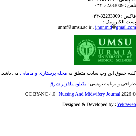
فن :
32233009-۰۴۴
کس :
32233009-۰۴۴
ت الکترونیک :
unmf
umsu.ac.ir ,
j.nur.mid
gmail.c
یه حقوق این وب سایت متعلق به
مجله پرستاری و مامایی
می باشد.
احی و برنامه نویسی :
یکتاوب افزار شرق
Nursing And Midwifery Journal
© 202
Designed & Developed by :
Yektaw