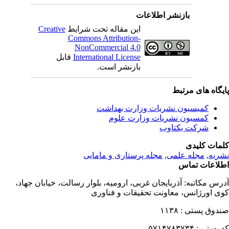
بازنشر اطلاعات
این مقاله تحت شرایط
Creative
Commons Attribution-
NonCommercial 4.0
International License
قابل
بازنشر است.
یگاه های مرتبط
کمیسیون نشریات وزارت بهداشت
کمسیون نشریات وزارت علوم
شرکت یکتاوب
مات کلیدی
ریه
,
مجله علمی
,
مجله پرستاری و مامایی
لاعات تماس
رس مکاتبه:
آذربایجان غربی، ارومیه، بلوار رسالت، خیابان جهاد،
ی اورژانس، معاونت تحقیقات و فناوری
دوق پستی :
۱۱۳۸
 پستی :
۵۷۱۴۷۸۳۷۳۴