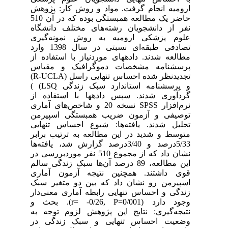
ارومیه انجام گرفت. مواد و روش کار: پژوهش
حاضر یک مطالعه همبستگی بوده که در آن 510
نفر از دانشجویان رشته‌های مختلف دانشگاه
علوم پزشکی ارومیه به روش نمونه‌گیری
تصادفی طبقه‌ای نسبتی در سال 1398 وارد
مطالعه شدند. داده­های موردنیاز با استفاده از
پرسشنامه مشخصات دموگرافیک و مقیاس
تجدیدنظر شده احساس تنهایی راسل (R-UCLA)
و پرسشنامه استاندارد سبک زندگی LSQ) )
گردآوری شدند. سپس داده­ها با استفاده از
نرم‌افزار SPSS نسخه 20 و شاخص‌های آماری
توصیفی و آزمون ضریب همبستگی اسپیرمن
تحلیل شدند. یافته‌ها: شیوع احساس تنهایی
متوسط و شدید در این مطالعه به ترتیب برابر
5/33درصد و 3/40درصد گزارش شد، یافته‌ها
نشان داد که از مجموع 510 نفر موردبررسی در
این مطالعه، 89 درصد آن‌ها سبک زندگی سالم
قوی داشتند. همچنین نتیجه آزمون آماری
اسپیرمن رو نشان داد که بین دو متغیر سبک
زندگی و احساس تنهایی رابطه آماری معنی‌دار
وجود دارد (r= -0/26, P=0/001). بحث و
نتیجه‌گیری: نتایج این پژوهش لزوم توجه به
وضعیت احساس تنهایی و سبک زندگی در