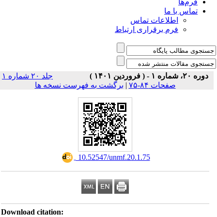
فرم‌ها
تماس با ما
اطلاعات تماس
فرم برقراری ارتباط
دوره ۲۰، شماره ۱ - ( فروردین ۱۴۰۱ )
جلد ۲۰ شماره ۱
صفحات ۸۴-۷۵
|
برگشت به فهرست نسخه ها
‎ 10.52547/unmf.20.1.75
Download citation: