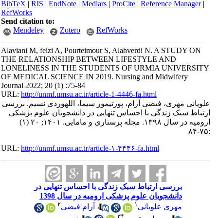
BibTeX
|
RIS
|
EndNote
|
Medlars
|
ProCite
|
Reference Manager
|
RefWorks
Send citation to:
Mendeley
Zotero
RefWorks
Alaviani M, feizi A, Pourteimour S, Alahverdi N. A STUDY ON
THE RELATIONSHIP BETWEEN LIFESTYLE AND
LONELINESS IN THE STUDENTS OF URMIA UNIVERSITY
OF MEDICAL SCIENCE IN 2019. Nursing and Midwifery
Journal 2022; 20 (1) :75-84
URL:
http://unmf.umsu.ac.ir/article-1-4446-fa.html
علویانی مهری، فیضی آرام، پورتیمور سیما، اللهوردی نسیم. بررسی
ارتباط سبک زندگی با احساس تنهایی در دانشجویان علوم پزشکی
ارومیه در سال ۱۳۹۸. مجله پرستاری و مامایی. ۱۴۰۱; ۲۰ (۱)
:۷۵-۸۴
URL:
http://unmf.umsu.ac.ir/article-۱-۴۴۴۶-fa.html
بررسی ارتباط سبک زندگی با احساس تنهایی در
دانشجویان علوم پزشکی ارومیه در سال 1398
۲
۱
مهری علویانی
،
آرام فیضی
۳
*