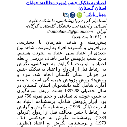
اعتیاد به تفکیک جنس (مورد مطالعه: جوانان
استان گلستان)
*
مهناز بابائی
استادیار گروه روان‌شناسی، دانشکده علوم
انسانی و اجتماعی، دانشگاه گلستان، گرگان،
ایران ،
dr.mbabaei2@gmail.com
:
(۵۰۳۶ مشاهده)
پیش‌زمینه و هدف: هم‌زمان با دسترسی
روزافزون و گسترده افراد به اینترنت، شاهد نوع
جدیدی از اعتیاد یعنی اعتیاد به اینترنت هستیم.
بدین سبب پژوهش حاضر باهدف بررسی رابطه
اعتیاد به اینترنت با گرایش به خودکشی، نگرش
به ارتباط قبل از ازدواج و اعتیاد به تفکیک جنس
در جوانان استان گلستان انجام شد. مواد و
روش‌ها: روش پژوهش همبستگی است. جامعه
آماری شامل کلیه دانشجویان استان گلستان در
سال تحصیلی 98-1397 هست. روش نمونه‌گیری
به شیوه خوشه‌ای تصادفی و حجم نمونه 756 نفر
بود. ابزار پژوهش شامل، پرسشنامه اعتیاد به
اینترنت (یانگ، 1998)، پرسشنامه نگرش و گرایش
به ارتباط با جنس مخالف قبل از ازدواج (کردلو،
1389)، پرسشنامه نگرش به خودکشی (بک،
1979) و پرسشنامه نگرش به اعتیاد (نظری،