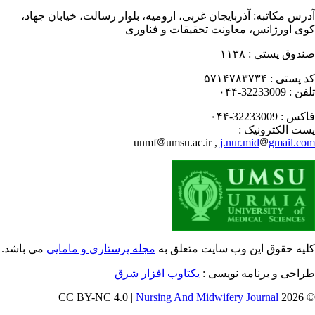
رس مکاتبه:
آذربایجان غربی، ارومیه، بلوار رسالت، خیابان جهاد،
ی اورژانس، معاونت تحقیقات و فناوری
دوق پستی :
۱۱۳۸
 پستی :
۵۷۱۴۷۸۳۷۳۴
فن :
32233009-۰۴۴
کس :
32233009-۰۴۴
ت الکترونیک :
unmf
umsu.ac.ir ,
j.nur.mid
gmail.c
یه حقوق این وب سایت متعلق به
مجله پرستاری و مامایی
می باشد.
احی و برنامه نویسی :
یکتاوب افزار شرق
Nursing And Midwifery Journal
© 202