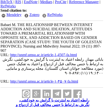
BibTeX
|
RIS
|
EndNote
|
Medlars
|
ProCite
|
Reference Manager
|
RefWorks
Send citation to:
Mendeley
Zotero
RefWorks
Babaei M. THE RELATIONSHIP BETWEEN INTERNET
ADDICTION AND SUICIDAL IDEATION, ATTITUDES
TOWARD A PREMARITAL RELATIONSHIP WITH
OPPOSITE SEX, AND ADDICTION BASED ON GENDER
SEPARATION (CASE STUDY: THE YOUTH OF GOLESTAN
PROVINCE). Nursing and Midwifery Journal 2022; 19 (11) :897-
907
URL:
http://unmf.umsu.ac.ir/article-1-4507-fa.html
بابائی مهناز. رابطه اعتیاد به اینترنت با گرایش به خودکشی، نگرش
به ارتباط با جنس مخالف قبل از ازدواج و اعتیاد به تفکیک جنس
(مورد مطالعه: جوانان استان گلستان). مجله پرستاری و مامایی.
۱۴۰۰; ۱۹ (۱۱) :۸۹۷-۹۰۷
URL:
http://unmf.umsu.ac.ir/article-۱-۴۵۰۷-fa.html
رابطه اعتیاد به اینترنت با گرایش به خودکشی،
نگرش به ارتباط با جنس مخالف قبل از ازدواج و