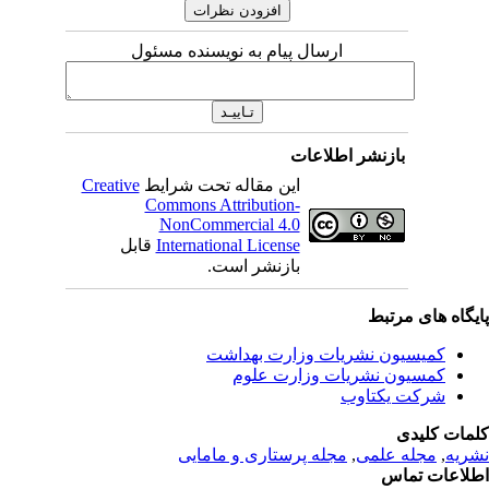
ارسال پیام به نویسنده مسئول
بازنشر اطلاعات
این مقاله تحت شرایط
Creative
Commons Attribution-
NonCommercial 4.0
International License
قابل
بازنشر است.
یگاه های مرتبط
کمیسیون نشریات وزارت بهداشت
کمسیون نشریات وزارت علوم
شرکت یکتاوب
مات کلیدی
ریه
,
مجله علمی
,
مجله پرستاری و مامایی
لاعات تماس