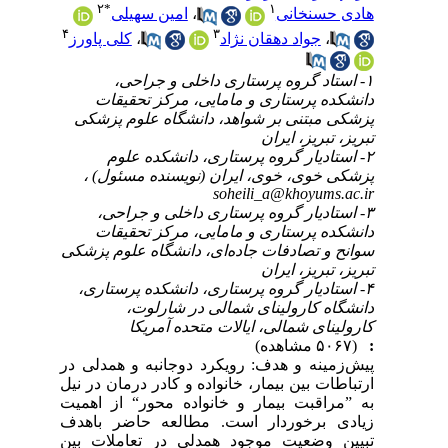
۲
*
۱
هادی حسنخانی
،
امین سهیلی
۴
۳
،
جواد دهقان نژاد
،
کلی پاورز
۱- استاد گروه پرستاری داخلی و جراحی،
دانشکده پرستاری و مامایی، مرکز تحقیقات
پزشکی مبتنی بر شواهد، دانشگاه علوم پزشکی
تبریز، تبریز، ایران
۲- استادیار گروه پرستاری، دانشکده علوم
پزشکی خوی، خوی، ایران (نویسنده مسئول) ،
soheili_a@khoyums.ac.ir
۳- استادیار گروه پرستاری داخلی و جراحی،
دانشکده پرستاری و مامایی، مرکز تحقیقات
سوانح و تصادفات جاده‌ای، دانشگاه علوم پزشکی
تبریز، تبریز، ایران
۴- استادیار گروه پرستاری، دانشکده پرستاری،
دانشگاه کارولینای شمالی در شارلوت،
کارولینای شمالی، ایالات متحده آمریکا
:
(۵۰۶۷ مشاهده)
پیش‌زمینه و هدف: رویکرد دوجانبه و همدلی در
ارتباطات بین بیمار، خانواده و کادر درمان در نیل
به ”مراقبت بیمار و خانواده محور“ از اهمیت
زیادی برخوردار است. مطالعه حاضر باهدف
تبیین وضعیت موجود همدلی در تعاملات بین