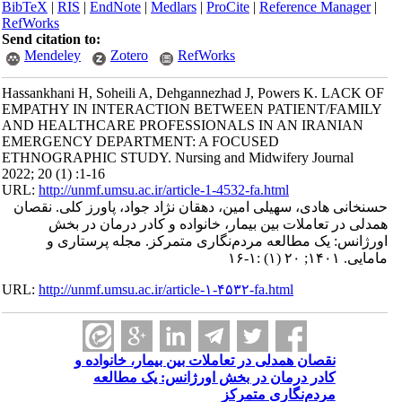
BibTeX
|
RIS
|
EndNote
|
Medlars
|
ProCite
|
Reference Manager
|
RefWorks
Send citation to:
Mendeley
Zotero
RefWorks
Hassankhani H, Soheili A, Dehgannezhad J, Powers K. LACK OF
EMPATHY IN INTERACTION BETWEEN PATIENT/FAMILY
AND HEALTHCARE PROFESSIONALS IN AN IRANIAN
EMERGENCY DEPARTMENT: A FOCUSED
ETHNOGRAPHIC STUDY. Nursing and Midwifery Journal
2022; 20 (1) :1-16
URL:
http://unmf.umsu.ac.ir/article-1-4532-fa.html
حسنخانی هادی، سهیلی امین، دهقان نژاد جواد، پاورز کلی. نقصان
همدلی در تعاملات بین بیمار، خانواده و کادر درمان در بخش
اورژانس: یک مطالعه مردم‌نگاری متمرکز. مجله پرستاری و
مامایی. ۱۴۰۱; ۲۰ (۱) :۱-۱۶
URL:
http://unmf.umsu.ac.ir/article-۱-۴۵۳۲-fa.html
نقصان همدلی در تعاملات بین بیمار، خانواده و
کادر درمان در بخش اورژانس: یک مطالعه
مردم‌نگاری متمرکز