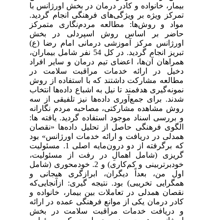
بیمار، خانواده و کادر درمان در بخش اورژانس با
تمرکز ویژه بر ویژگی‌های فرهنگی انجام گردید.
مواد و روش‌ها: مطالعه مردم‌نگاری متمرکز
حاضر بر اساس روش اسپردلی در بخش
اورژانس مرکز آموزشی درمانی امام رضا (ع)
تبریز انجام گردید. در کل 54 نفر شامل بیماران،
همراهان آن‌ها، اعضای تیم درمان و سایر افراد
دخیل در ارائه خدمات مراقبت سلامت در
مطالعه مشارکت داشتند که با استفاده از روش
نمونه‌گیری هدفمند تا نیل به اشباع داده‌ها انتخاب
شدند. برای جمع‌آوری داده‌ها نیز تلفیقی از سه
روش مشاهده مشارکتی، مصاحبه مردم نگارانه
و بررسی اسناد موجود استفاده گردید. یافته ­ها:
الگوی فرهنگی حاصل از تحلیل داده‌ها «نقصان
همدلی در دریافت و ارائه خدمات اورژانس» بود
که برگرفته از دو درون‌مایه اصلی 1. مسئولیت
گریزی (شامل اهمالِ در رفت از مسئولیت،
خودبرتربینی و کم‌کاری) و 2. خودمحوری (شامل
اول من، بعداً دیگران، ابرازگری هیجانی و
همگرایی تخریبی) بود. نتیجه­ گیری: ازآنجایی‌که
نقصان همدلی در تعاملات بین بیمار، خانواده و
کادر درمان یکی از موانع فرهنگی عمده در ارائه
و دریافت خدمات مراقبت سلامت در بخش