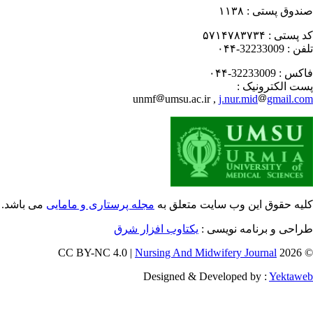
دوق پستی :
۱۱۳۸
 پستی :
۵۷۱۴۷۸۳۷۳۴
فن :
32233009-۰۴۴
کس :
32233009-۰۴۴
ت الکترونیک :
unmf
umsu.ac.ir ,
j.nur.mid
gmail.c
یه حقوق این وب سایت متعلق به
مجله پرستاری و مامایی
می باشد.
احی و برنامه نویسی :
یکتاوب افزار شرق
Nursing And Midwifery Journal
© 202
Designed & Developed by :
Yektaw