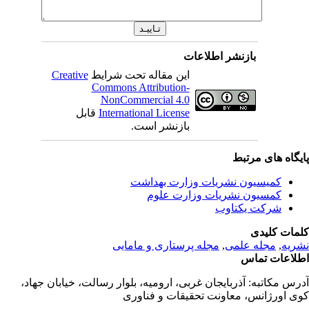
بازنشر اطلاعات
این مقاله تحت شرایط
Creative
Commons Attribution-
NonCommercial 4.0
International License
قابل
بازنشر است.
یگاه های مرتبط
کمیسیون نشریات وزارت بهداشت
کمسیون نشریات وزارت علوم
شرکت یکتاوب
مات کلیدی
ریه
,
مجله علمی
,
مجله پرستاری و مامایی
لاعات تماس
رس مکاتبه:
آذربایجان غربی، ارومیه، بلوار رسالت، خیابان جهاد،
ی اورژانس، معاونت تحقیقات و فناوری