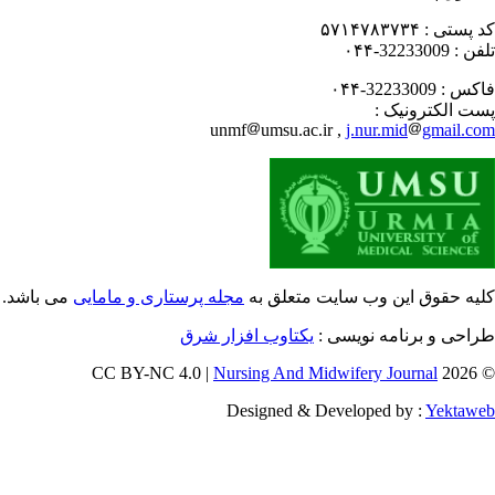
 پستی :
۵۷۱۴۷۸۳۷۳۴
فن :
32233009-۰۴۴
کس :
32233009-۰۴۴
ت الکترونیک :
unmf
umsu.ac.ir ,
j.nur.mid
gmail.c
یه حقوق این وب سایت متعلق به
مجله پرستاری و مامایی
می باشد.
احی و برنامه نویسی :
یکتاوب افزار شرق
Nursing And Midwifery Journal
© 202
Designed & Developed by :
Yektaw