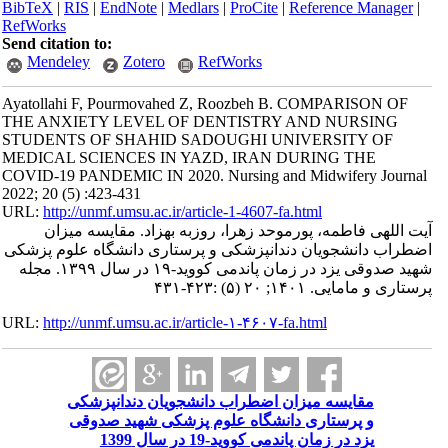
BibTeX
|
RIS
|
EndNote
|
Medlars
|
ProCite
|
Reference Manager
|
RefWorks
Send citation to:
Mendeley
Zotero
RefWorks
Ayatollahi F, Pourmovahed Z, Roozbeh B. COMPARISON OF
THE ANXIETY LEVEL OF DENTISTRY AND NURSING
STUDENTS OF SHAHID SADOUGHI UNIVERSITY OF
MEDICAL SCIENCES IN YAZD, IRAN DURING THE
COVID-19 PANDEMIC IN 2020. Nursing and Midwifery Journal
2022; 20 (5) :423-431
URL:
http://unmf.umsu.ac.ir/article-1-4607-fa.html
آیت اللهی فاطمه، پورموحد زهرا، روزبه بهزاد. مقایسه میزان
اضطراب دانشجویان دندانپزشکی و پرستاری دانشگاه علوم پزشکی
شهید صدوقی یزد در زمان پاندمی کووید-۱۹ در سال ۱۳۹۹. مجله
پرستاری و مامایی. ۱۴۰۱; ۲۰ (۵) :۴۲۳-۴۳۱
URL:
http://unmf.umsu.ac.ir/article-۱-۴۶۰۷-fa.html
مقایسه میزان اضطراب دانشجویان دندانپزشکی
و پرستاری دانشگاه علوم پزشکی شهید صدوقی
یزد در زمان پاندمی کووید-19 در سال 1399