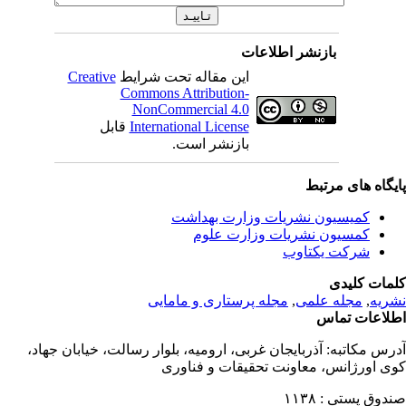
بازنشر اطلاعات
این مقاله تحت شرایط
Creative
Commons Attribution-
NonCommercial 4.0
International License
قابل
بازنشر است.
یگاه های مرتبط
کمیسیون نشریات وزارت بهداشت
کمسیون نشریات وزارت علوم
شرکت یکتاوب
مات کلیدی
ریه
,
مجله علمی
,
مجله پرستاری و مامایی
لاعات تماس
رس مکاتبه:
آذربایجان غربی، ارومیه، بلوار رسالت، خیابان جهاد،
ی اورژانس، معاونت تحقیقات و فناوری
دوق پستی :
۱۱۳۸