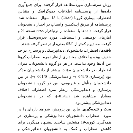
روش سرشماری موردمطالعه قرار گرفتند. برای جمع‌آوری
داده‌ها از پرسشنامه اطلاعات دموگرافیک و مقیاس
اضطراب بیماری کرونا (
) با 18 سؤال استفاده شد.
CDAS
پرسشنامه از طریق اپلیکیشن واتساپ در اختیار دانشجویان
قرار گرفت. داده‌ها با استفاده از نرم‌افزار
نسخه 21 و
SPSS
آمارهای توصیفی و استنباطی مورد تجزیه‌وتحلیل قرار
گرفت. مقادیر
کمتر از 05/0 معنی‌دار در نظر گرفته شدند.
p
یافته‌ها:
اضطراب دانشجویان دندانپزشکی و پرستاری در حد
خفیف بوده و اختلاف معناداری ازنظر نمره اضطراب کرونا
بین آن‌ها وجود نداشت. در هر دو گروه دانشجویان، میزان
اضطراب در دانشجویان مؤنث بیشتر از دانشجویان مذکر
بود (پرستاری 049/0
و دندانپزشکی 001/0
). در بین
p=
p=
دانشجویان متأهل و غیربومی، بین دو گروه دانشجویان
پرستاری و دندانپزشکی ازنظر نمره اضطراب اختلاف
معنادار مشاهده شد (01/0
)، که در دانشجویان
p=
دندانپزشکی بیشتر بود.
بحث و نتیجه‌گیری:
نتایج این پژوهش، شواهد تازه‌ای را در
مورد اضطراب دانشجویان دندانپزشکی و پرستاری در
همه‌گیری کووید-19 مشخص ساخت. پیشنهاد می‌گردد برای
کاهش اضطراب و کمک به دانشجویان دندانپزشکی و