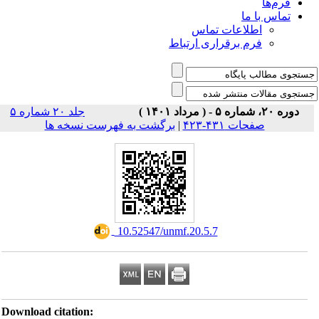
فرم‌ها
تماس با ما
اطلاعات تماس
فرم برقراری ارتباط
دوره ۲۰، شماره ۵ - ( مرداد ۱۴۰۱ )
جلد ۲۰ شماره ۵
صفحات ۴۳۱-۴۲۳
|
برگشت به فهرست نسخه ها
‎ 10.52547/unmf.20.5.7
Download citation: