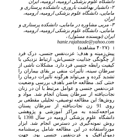
دانشگاه علوم بزشکی ارومیه، ارومیه، ایران
۲- دانشیار بهداشت باروری، دانشکده پرستاری و
مامایی، دانشگاه علوم بزشکی ارومیه، ارومیه،
ایران
۳- مربی مشاوره در مامایی، دانشکده پرستاری و
مامایی، دانشگاه علوم بزشکی ارومیه، ارومیه،
ایران (نویسنده مسئول) ،
hanie.rajabzade@yahoo.com
:
(۴۰۲۷ مشاهده)
پیش‌زمینه و هدف: عزت‌نفس جنسی، درک فرد
از چگونگی جذابیت جنسی‌اش، ارتباط نزدیکی با
کیفیت رابطه جنسی فرد دارد. مشکلات ناشی از
سرطان سینه، تأثیرات منفی بر بقای بیماران را
تشدید کرده و می‌تواند هرگونه تأثیرات درمان را
خنثی کند. مطالعه حاضر باهدف بررسی وضعیت
عزت‌نفس جنسی و عوامل مرتبط با آن در زنان
نجات‌یافته از سرطان پستان انجام شد. مواد و
روش‌ها: این مطالعه توصیفی- تحلیلی مقطعی بر
روی 91 زن نجات‌یافته از سرطان پستان
مراجعه‌کننده به مراکز آموزشی و پژوهشی
دانشگاه علوم پزشکی ارومیه در سال 1398 با
روش نمونه‌گیری در دسترس انجام شد. ابزار
مورداستفاده در این مطالعه شامل پرسشنامه
دموگرافیک و عزت‌نفس جنسی بود. جهت