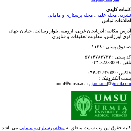
مات کلیدی
ریه
,
مجله علمی
,
مجله پرستاری و مامایی
لاعات تماس
رس مکاتبه:
آذربایجان غربی، ارومیه، بلوار رسالت، خیابان جهاد،
ی اورژانس، معاونت تحقیقات و فناوری
دوق پستی :
۱۱۳۸
 پستی :
۵۷۱۴۷۸۳۷۳۴
فن :
32233009-۰۴۴
کس :
32233009-۰۴۴
ت الکترونیک :
unmf
umsu.ac.ir ,
j.nur.mid
gmail.c
یه حقوق این وب سایت متعلق به
مجله پرستاری و مامایی
می باشد.