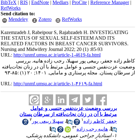
BibTeX
|
RIS
|
EndNote
|
Medlars
|
ProCite
|
Reference Manager
|
RefWorks
Send citation to:
Mendeley
Zotero
RefWorks
Kazemzadeh J, Rabeipour S, Rajabzadeh H. INVESTIGATING
THE STATUS OF SEXUAL SELF-ESTEEM AND ITS
RELATED FACTORS IN BREAST CANCER SURVIVORS.
Nursing and Midwifery Journal 2022; 20 (1) :85-93
URL:
http://unmf.umsu.ac.ir/article-1-4619-fa.html
کاظم زاده جعفر، ربیعی پور سهیلا، رجب زاده هانیه. بررسی
وضعیت عزت‌نفس جنسی و عوامل مرتبط با آن در زنان نجات‌یافته
از سرطان پستان. مجله پرستاری و مامایی. ۱۴۰۱; ۲۰ (۱) :۸۵-۹۳
URL:
http://unmf.umsu.ac.ir/article-۱-۴۶۱۹-fa.html
بررسی وضعیت عزت‌نفس جنسی و عوامل
مرتبط با آن در زنان نجات‌یافته از سرطان پستان
۲
۱
جعفر کاظم زاده
،
سهیلا ربیعی پور
۳
*
،
هانیه رجب زاده
۱- استادیار جراحی عمومی، دانشکده پزشکی،