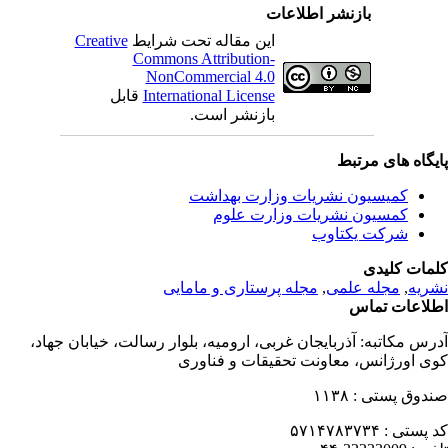
بازنشر اطلاعات
این مقاله تحت شرایط
Creative
Commons Attribution-
NonCommercial 4.0
International License
قابل
بازنشر است.
یگاه های مرتبط
کمیسیون نشریات وزارت بهداشت
کمسیون نشریات وزارت علوم
شرکت یکتاوب
مات کلیدی
ریه
,
مجله علمی
,
مجله پرستاری و مامایی
لاعات تماس
رس مکاتبه:
آذربایجان غربی، ارومیه، بلوار رسالت، خیابان جهاد،
ی اورژانس، معاونت تحقیقات و فناوری
دوق پستی :
۱۱۳۸
 پستی :
۵۷۱۴۷۸۳۷۳۴