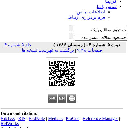
فرم‌ها
تماس با ما
اطلاعات تماس
فرم برقراری ارتباط
دوره ۵، شماره ۴ - ( زمستان ۱۳۸۶ )
جلد ۵ شماره ۴
صفحات ۲۸-۹
|
برگشت به فهرست نسخه ها
Download citation:
BibTeX
|
RIS
|
EndNote
|
Medlars
|
ProCite
|
Reference Manager
|
RefWorks