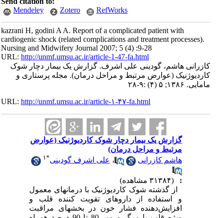
Send citation to:
Mendeley
Zotero
RefWorks
kazrani H, godini A A. Report of a complicated patient with
cardiogenic shock (related complications and treatment processes).
Nursing and Midwifery Journal 2007; 5 (4) :9-28
URL:
http://unmf.umsu.ac.ir/article-1-47-fa.html
کازرانی هاشم، گودینی علی اشرف. گزارش یک بیمار دچار شوک
کاردیوژنیک (عوارض مرتبط و مراحل درمان). مجله پرستاری و
مامایی. ۱۳۸۶; ۵ (۴) :۹-۲۸
URL:
http://unmf.umsu.ac.ir/article-۱-۴۷-fa.html
گزارش یک بیمار دچار شوک کاردیوژنیک (عوارض
مرتبط و مراحل درمان)
۱
*
هاشم کازرانی
،
علی اشرف گودینی
:
(۳۱۳۸۴ مشاهده)
از گذشته شوک کاردیوژنیک با درمانهای معمول
و استفاده از داروهای تقویت کننده قلب و
افزایش‌دهنده فشار خون در بخشهای مراقبت
ویژه قلب با مرگ و میر 80 تا 90 درصد همراه