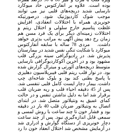
بوده است. علاوه بر انفارکتوس حاد میوکارد
نارسایی شدید دریچه‌های قلبی نیز می توانند
موجب شوک کاردیوژنیک شود. درصورتیکه
خونریزی همراه با اختلالات انعقادی، افزایش
غلظت پتاسیم خارج سلولی و اختلال ریتم و
اختلالات زمینه‌ای دیگر برای یک فرد مسن هم
زمان رخ دهد پیش آگهی به مراتب بدتری خواهد
داشت. مردی 78 ساله با سابقه آنفارکتوس
میوکارد با شکایت تنگی نفس شدید در بیمارستان
پذیرش ‌شد. در رادیوگرافی سینه بزرگی قلب
مشهود بود و در آخرین اکوکاردیوگرافی نارسایی
متوسط دریچه‌های آئورتی و میترال گزارش شده
بود. در نوار قلب ریتم قلبی فیبریلاسیون دهلیزی
با پاسخ بطنی کند بود و بلوک شاخه‌ای چپ
داشت. بیمار دچار ایست کامل قلبی تنفسی شد.
پس از 45 دقیقه احیاء قلب و ریه ضربان قلب
برقرار شد اما به دلیل نداشتن تنفس و در حالت
کمای عمیق به ونتیلاتور متصل شد. در ابتدای
اتصال به ونتیلاتور ضربان قلب 40 بار در دقیقه
بود و فشار خون تا چند ساعت با روش لمسی و
سمعی قابل اندازه‌گیری نبود. پس از چند ساعت
دچار خونریزی از دستگاه گوارش و ادراری شد
در آزمایش مشخص شد اختلال انعقاد خون دا رد