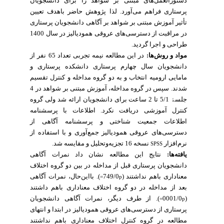
دستورالعمل‌های مبتنی بر شواهد را برای دانشجویان
پرستاری فراهم می‌آورد. لذا پژوهش حاضر باهدف تعیین
تأثیر آموزش مبتنی بر شواهد بر آگاهی دانشجویان پرستاری
در مراقبت از دسترسی‌های عروقی همودیالیز در سال 1400
طراحی و اجرا گردید.
مواد و روش‌ها:
در این مطالعه نیمه تجربی تعداد 65 نفر از
دانشجویان سال چهارم پرستاری دانشکده پرستاری و
مامایی ارومیه انتخاب و به دو گروه مداخله و کنترل تقسیم
شدند. سپس در گروه مداخله، آموزش مبتنی بر شواهد در 4
جلس
ۀ
5/1 تا 2 ساعت برای دانشجویان ارائه شد ولی گروه
کنترل آموزشی دریافت نکرد. اطلاعات با پرسشنامه
اطلاعات جمعیت شناختی و پرسشنامه آگاهی از
دسترسی‌های عروقی همودیالیز جمع‌آوری و با استفاده از
نرم‌افزار
نسخه 16 تجزیه‌وتحلیل و مقایسه شد.
SPSS
یافته‌ها:
نتایج این مطالعه نشان داد نمرات آگاهی
دانشجویان پرستاری قبل از مداخله در بین دو گروه اختلاف
معناداری باهم نداشتند (749/0
). بااین‌حال، نمرات آگاهی
p=
بعد از مداخله در دو گروه اختلاف معناداری باهم داشتند
(0001/0
). از طرف دیگر، نمرات آگاهی دانشجویان
p=
پرستاری از دسترسی‌های عروقی همودیالیز در ابتدا و انتهای
مطالعه در گروه کنترل اختلاف معناداری باهم نداشتند