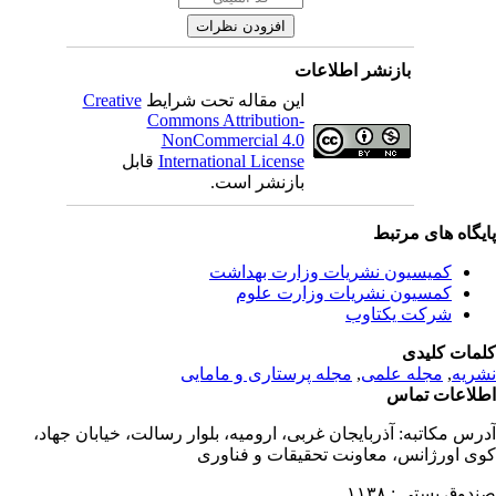
بازنشر اطلاعات
این مقاله تحت شرایط
Creative
Commons Attribution-
NonCommercial 4.0
International License
قابل
بازنشر است.
یگاه های مرتبط
کمیسیون نشریات وزارت بهداشت
کمسیون نشریات وزارت علوم
شرکت یکتاوب
مات کلیدی
ریه
,
مجله علمی
,
مجله پرستاری و مامایی
لاعات تماس
رس مکاتبه:
آذربایجان غربی، ارومیه، بلوار رسالت، خیابان جهاد،
ی اورژانس، معاونت تحقیقات و فناوری
دوق پستی :
۱۱۳۸