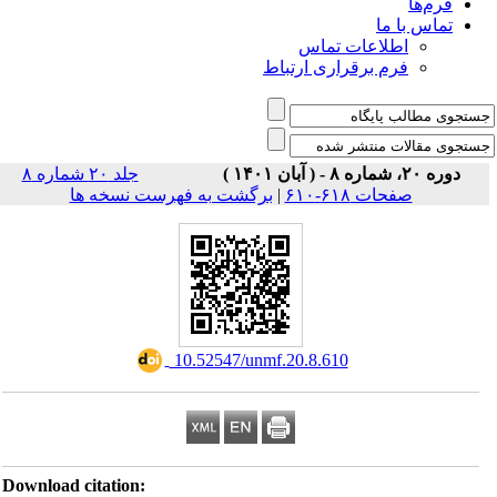
فرم‌ها
تماس با ما
اطلاعات تماس
فرم برقراری ارتباط
دوره ۲۰، شماره ۸ - ( آبان ۱۴۰۱ )
جلد ۲۰ شماره ۸
صفحات ۶۱۸-۶۱۰
|
برگشت به فهرست نسخه ها
‎ 10.52547/unmf.20.8.610
Download citation: