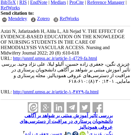
BibTeX
|
RIS
|
EndNote
|
Medlars
|
ProCite
|
Reference Manager
|
RefWorks
Send citation to:
Mendeley
Zotero
RefWorks
Azizi N, Jafarizadeh H, Alilu L, Ali Nejad V. THE EFFECT OF
EVIDENCE-BASED EDUCATION ON THE KNOWLEDGE
OF NURSING STUDENTS IN THE CARE OF
HEMODIALYSIS VASCULAR ACCESS. Nursing and
Midwifery Journal 2022; 20 (8) :610-618
URL:
http://unmf.umsu.ac.ir/article-1-4729-fa.html
عزیزی نگین، جعفری زاده حسین، آلیلو لیلا، علی نژاد وحید. بررسی
تأثیر آموزش مبتنی بر شواهد بر آگاهی دانشجویان پرستاری در
مراقبت از دسترسی‌های عروقی همودیالیز. مجله پرستاری و
مامایی. ۱۴۰۱; ۲۰ (۸) :۶۱۰-۶۱۸
URL:
http://unmf.umsu.ac.ir/article-۱-۴۷۲۹-fa.html
بررسی تأثیر آموزش مبتنی بر شواهد بر آگاهی
دانشجویان پرستاری در مراقبت از دسترسی‌های
عروقی همودیالیز
۲
۱
نگین عزیزی
،
حسین جعفری زاده