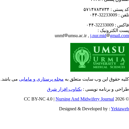
 پستی :
۵۷۱۴۷۸۳۷۳۴
فن :
32233009-۰۴۴
کس :
32233009-۰۴۴
ت الکترونیک :
unmf
umsu.ac.ir ,
j.nur.mid
gmail.c
یه حقوق این وب سایت متعلق به
مجله پرستاری و مامایی
می باشد.
احی و برنامه نویسی :
یکتاوب افزار شرق
Nursing And Midwifery Journal
© 202
Designed & Developed by :
Yektaw