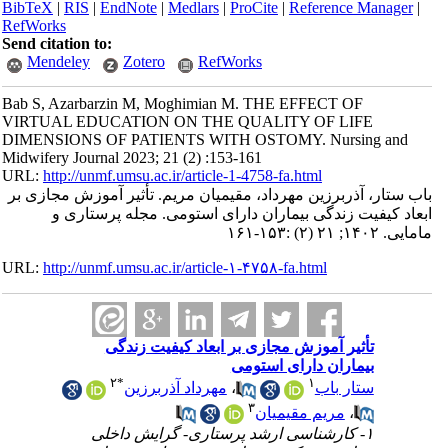
BibTeX
|
RIS
|
EndNote
|
Medlars
|
ProCite
|
Reference Manager
|
RefWorks
Send citation to:
Mendeley
Zotero
RefWorks
Bab S, Azarbarzin M, Moghimian M. THE EFFECT OF
VIRTUAL EDUCATION ON THE QUALITY OF LIFE
DIMENSIONS OF PATIENTS WITH OSTOMY. Nursing and
Midwifery Journal 2023; 21 (2) :153-161
URL:
http://unmf.umsu.ac.ir/article-1-4758-fa.html
باب ستار، آذربرزین مهرداد، مقیمیان مریم. تأثیر آموزش مجازی بر
ابعاد کیفیت زندگی بیماران دارای استومی. مجله پرستاری و
مامایی. ۱۴۰۲; ۲۱ (۲) :۱۵۳-۱۶۱
URL:
http://unmf.umsu.ac.ir/article-۱-۴۷۵۸-fa.html
تأثیر آموزش مجازی بر ابعاد کیفیت زندگی
بیماران دارای استومی
۲
*
۱
مهرداد آذربرزین
،
ستار باب
۳
مریم مقیمیان
،
۱- کارشناسی ارشد پرستاری- گرایش داخلی