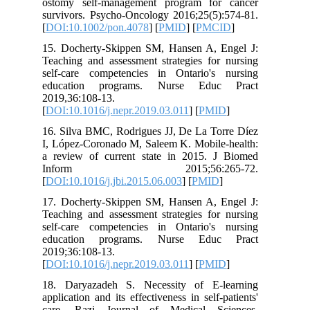
ostomy self‐management program for cancer
survivors. Psycho‐Oncology 2016;25(5):574-81.
[
DOI:10.1002/pon.4078
] [
PMID
] [
PMCID
]
15. Docherty-Skippen SM, Hansen A, Engel J:
Teaching and assessment strategies for nursing
self-care competencies in Ontario's nursing
education programs. Nurse Educ Pract
2019,36:108-13.
[
DOI:10.1016/j.nepr.2019.03.011
] [
PMID
]
16. Silva BMC, Rodrigues JJ, De La Torre Díez
I, López-Coronado M, Saleem K. Mobile-health:
a review of current state in 2015. J Biomed
Inform 2015;56:265-72.
[
DOI:10.1016/j.jbi.2015.06.003
] [
PMID
]
17. Docherty-Skippen SM, Hansen A, Engel J:
Teaching and assessment strategies for nursing
self-care competencies in Ontario's nursing
education programs. Nurse Educ Pract
2019;36:108-13.
[
DOI:10.1016/j.nepr.2019.03.011
] [
PMID
]
18. Daryazadeh S. Necessity of E-learning
application and its effectiveness in self-patients'
care. Razi Journal of Medical Sciences.