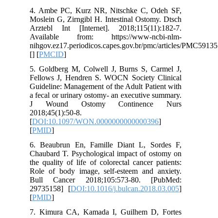
4. Ambe PC, Kurz NR, Nitschke C, Odeh SF,
Moslein G, Zirngibl H. Intestinal Ostomy. Dtsch
Arztebl Int [Internet]. 2018;115(11):182-7.
Available from: https://www-ncbi-nlm-
nihgov.ez17.periodicos.capes.gov.br/pmc/articles/PMC591
[
] [
PMCID
]
5. Goldberg M, Colwell J, Burns S, Carmel J,
Fellows J, Hendren S. WOCN Society Clinical
Guideline: Management of the Adult Patient with
a fecal or urinary ostomy- an executive summary.
J Wound Ostomy Continence Nurs
2018;45(1):50-8.
[
DOI:10.1097/WON.0000000000000396
]
[
PMID
]
6. Beaubrun En, Famille Diant L, Sordes F,
Chaubard T. Psychological impact of ostomy on
the quality of life of colorectal cancer patients:
Role of body image, self-esteem and anxiety.
Bull Cancer 2018;105:573-80. [PubMed:
29735158] [
DOI:10.1016/j.bulcan.2018.03.005
]
[
PMID
]
7. Kimura CA, Kamada I, Guilhem D, Fortes