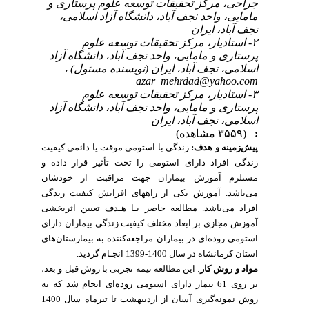
جراحی، مرکز تحقیقات توسعه علوم پرستاری و
مامایی، واحد نجف آباد، دانشگاه آزاد اسلامی،
نجف آباد، ایران
۲- استادیار، مرکز تحقیقات توسعه علوم
پرستاری و مامایی، واحد نجف آباد، دانشگاه آزاد
اسلامی، نجف آباد، ایران (نویسنده مسئول) ،
azar_mehrdad@yahoo.com
۳- استادیار، مرکز تحقیقات توسعه علوم
پرستاری و مامایی، واحد نجف آباد، دانشگاه آزاد
اسلامی، نجف آباد، ایران
(۳۵۵۹ مشاهده)
:
پیش‌زمینه و هدف:
زندگی با استومی موقت یا دائمی کیفیت
زندگی افراد دارای استومی را تحت تأثیر قرار داده و
مستلزم آموزش بیماران جهت مراقبت از خودشان
می‌باشد. آموزش یکی از راههای افزایش کیفیت زندگی
افراد می‌باشد.
مطالعه حاضر بـا هـدف
تعیین اثربخشی
آموزش مجازی بر ابعاد مختلف کیفیت زندگی بیماران دارای
استومی روده‌ای در بیماران مراجعه‌کننده به بیمارستان‌های
استان کرمانشاه در سال 1400-1399 انجـام
گردید.
مواد و روش کار
: این
مطالعه نیمه تجربی با روش قبل و بعد،
بر
روی
61 بیمار دارای استومی
روده‌ای انجام شد که به
روش نمونه‌گیری آسان از اردیبهشت تا تیرماه سال 1400