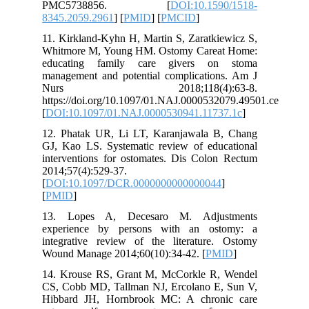
PMC5738856. [
DOI:10.1590/1518-
8345.2059.2961
] [
PMID
] [
PMCID
]
11. Kirkland-Kyhn H, Martin S, Zaratkiewicz S,
Whitmore M, Young HM. Ostomy Careat Home:
educating family care givers on stoma
management and potential complications. Am J
Nurs 2018;118(4):63-8.
https://doi.org/10.1097/01.NAJ.0000532079.49501.ce
[
DOI:10.1097/01.NAJ.0000530941.11737.1c
]
12. Phatak UR, Li LT, Karanjawala B, Chang
GJ, Kao LS. Systematic review of educational
interventions for ostomates. Dis Colon Rectum
2014;57(4):529-37.
[
DOI:10.1097/DCR.0000000000000044
]
[
PMID
]
13. Lopes A, Decesaro M. Adjustments
experience by persons with an ostomy: a
integrative review of the literature. Ostomy
Wound Manage 2014;60(10):34-42. [
PMID
]
14. Krouse RS, Grant M, McCorkle R, Wendel
CS, Cobb MD, Tallman NJ, Ercolano E, Sun V,
Hibbard JH, Hornbrook MC: A chronic care