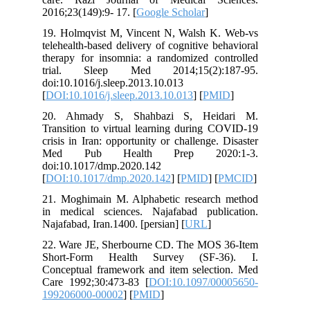
2016;23(149):9- 17. [
Google Scholar
]
19. Holmqvist M, Vincent N, Walsh K. Web-vs
telehealth-based delivery of cognitive behavioral
therapy for insomnia: a randomized controlled
trial. Sleep Med 2014;15(2):187-95.
doi:10.1016/j.sleep.2013.10.013
[
DOI:10.1016/j.sleep.2013.10.013
] [
PMID
]
20. Ahmady S, Shahbazi S, Heidari M.
Transition to virtual learning during COVID-19
crisis in Iran: opportunity or challenge. Disaster
Med Pub Health Prep 2020:1-3.
doi:10.1017/dmp.2020.142
[
DOI:10.1017/dmp.2020.142
] [
PMID
] [
PMCID
]
21. Moghimain M. Alphabetic research method
in medical sciences. Najafabad publication.
Najafabad, Iran.1400. [persian] [
URL
]
22. Ware JE, Sherbourne CD. The MOS 36-Item
Short-Form Health Survey (SF-36). I.
Conceptual framework and item selection. Med
Care 1992;30:473-83 [
DOI:10.1097/00005650-
199206000-00002
] [
PMID
]