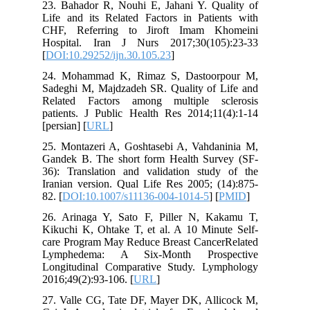
23. Bahador R, Nouhi E, Jahani Y. Quality of
Life and its Related Factors in Patients with
CHF, Referring to Jiroft Imam Khomeini
Hospital. Iran J Nurs 2017;30(105):23-33
[
DOI:10.29252/ijn.30.105.23
]
24. Mohammad K, Rimaz S, Dastoorpour M,
Sadeghi M, Majdzadeh SR. Quality of Life and
Related Factors among multiple sclerosis
patients. J Public Health Res 2014;11(4):1-14
[persian] [
URL
]
25. Montazeri A, Goshtasebi A, Vahdaninia M,
Gandek B. The short form Health Survey (SF-
36): Translation and validation study of the
Iranian version. Qual Life Res 2005; (14):875-
82. [
DOI:10.1007/s11136-004-1014-5
] [
PMID
]
26. Arinaga Y, Sato F, Piller N, Kakamu T,
Kikuchi K, Ohtake T, et al. A 10 Minute Self-
care Program May Reduce Breast CancerRelated
Lymphedema: A Six-Month Prospective
Longitudinal Comparative Study. Lymphology
2016;49(2):93-106. [
URL
]
27. Valle CG, Tate DF, Mayer DK, Allicock M,