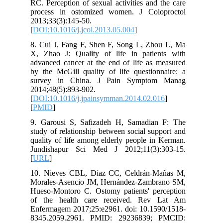
RC. Perception of sexual activities and the care
process in ostomized women. J Coloproctol
2013;33(3):145-50.
[
DOI:10.1016/j.jcol.2013.05.004
]
8. Cui J, Fang F, Shen F, Song L, Zhou L, Ma
X, Zhao J: Quality of life in patients with
advanced cancer at the end of life as measured
by the McGill quality of life questionnaire: a
survey in China. J Pain Symptom Manag
2014;48(5):893-902.
[
DOI:10.1016/j.jpainsymman.2014.02.016
]
[
PMID
]
9. Garousi S, Safizadeh H, Samadian F: The
study of relationship between social support and
quality of life among elderly people in Kerman.
Jundishapur Sci Med J 2012;11(3):303-15.
[
URL
]
10. Nieves CBL, Díaz CC, Celdrán-Mañas M,
Morales-Asencio JM, Hernández-Zambrano SM,
Hueso-Montoro C. Ostomy patients' perception
of the health care received. Rev Lat Am
Enfermagem 2017;25:e2961. doi: 10.1590/1518-
8345.2059.2961. PMID: 29236839; PMCID: