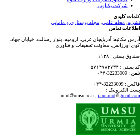
شرکت یکتاوب
مات کلیدی
مجله پرستاری و مامایی
,
مجله علمی
,
ریه
لاعات تماس
درس مکاتبه
آذربایجان غربی، ارومیه، بلوار رسالت، خیابان جهاد،
ی اورژانس، معاونت تحقیقات و فناوری
۱۱۳۸
صندوق پستی
۵۷۱۴۷۸۳۷۳۴
کد پستی
32233009-۰۴۴
تلفن
32233009-۰۴۴
فاکس
پست الکترونیک
unmf
umsu.ac.ir ,
j.nur.mid
gmail.c