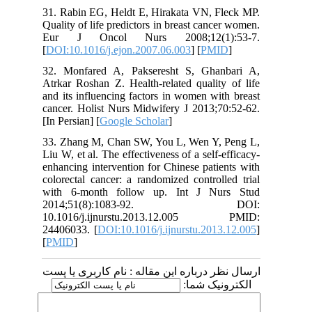
31. Rabin EG, Heldt E, Hirakata VN, Fleck MP.
Quality of life predictors in breast cancer women.
Eur J Oncol Nurs 2008;12(1):53-7.
[
DOI:10.1016/j.ejon.2007.06.003
] [
PMID
]
32. Monfared A, Pakseresht S, Ghanbari A,
Atrkar Roshan Z. Health-related quality of life
and its influencing factors in women with breast
cancer. Holist Nurs Midwifery J 2013;70:52-62.
[In Persian] [
Google Scholar
]
33. Zhang M, Chan SW, You L, Wen Y, Peng L,
Liu W, et al. The effectiveness of a self-efficacy-
enhancing intervention for Chinese patients with
colorectal cancer: a randomized controlled trial
with 6-month follow up. Int J Nurs Stud
2014;51(8):1083-92. DOI:
10.1016/j.ijnurstu.2013.12.005 PMID:
24406033. [
DOI:10.1016/j.ijnurstu.2013.12.005
]
[
PMID
]
ارسال نظر درباره این مقاله : نام کاربری یا پست
الکترونیک شما: