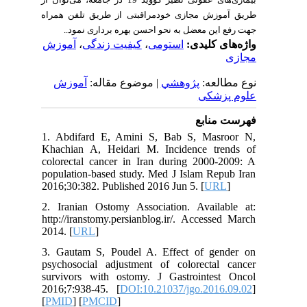
بیماری‌های عفونی نظیر کووید 19 در جامعه، می‌توان از
طریق آموزش مجازی خودمراقبتی از طریق تلفن همراه
جهت رفع این معضل به نحو احسن بهره برداری نمود..
آموزش
،
کیفیت زندگی
،
استومی
واژه‌های کلیدی:
مجازی
نوع مطالعه:
پژوهشي
| موضوع مقاله:
آموزش
علوم پزشکی
فهرست منابع
1. Abdifard E, Amini S, Bab S, Masroor N,
Khachian A, Heidari M. Incidence trends of
colorectal cancer in Iran during 2000-2009: A
population-based study. Med J Islam Repub Iran
2016;30:382. Published 2016 Jun 5. [
URL
]
2. Iranian Ostomy Association. Available at:
http://iranstomy.persianblog.ir/. Accessed March
2014. [
URL
]
3. Gautam S, Poudel A. Effect of gender on
psychosocial adjustment of colorectal cancer
survivors with ostomy. J Gastrointest Oncol
2016;7:938-45. [
DOI:10.21037/jgo.2016.09.02
]
[
PMID
] [
PMCID
]