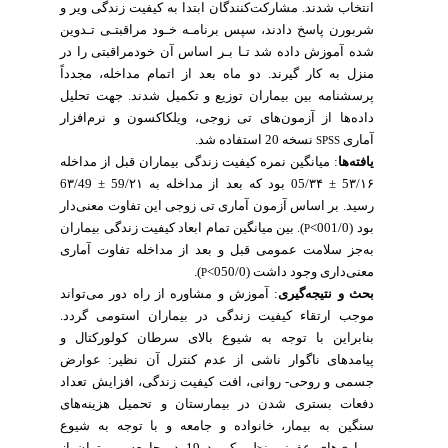
انتخاب شدند.
مشارکت‌کنندگان ابتدا به کیفیت زندگی ویر و
شربورن پاسخ دادند، سپس برنامـه خـود مراقبتـی تـدوین
شده آموزش داده شد تـا بـر اساس آن خودمراقبتی را در
منزل به کار گیرند. دو ماه بعد از اتمام مداخله، مجدداً
پرسشنامه بین بیماران توزیع و تکمیل شدند.
جهت تحلیل
داده‌ها از آزمون‌های تی زوجی، ویلکاکسون و نرم‌افزار
آماری
نسخه 20 استفاده شد.
SPSS
یافته‌ها
: میانگین نمره کیفیت زندگی بیماران قبل از مداخله
5۳/۱۶ ± 05/۳۴ بود که بعد از مداخله به 59/۲۱ ± 6۳/49
رسید. بر اساس آزمون آماری تی زوجی این تفاوت معنی‌دار
بود (001/0>
). بین میانگین تمام ابعاد کیفیت زندگی بیماران
P
به‌جز سلامت عمومی قبل و بعد از مداخله تفاوت آماری
).
معنی‌داری وجود داشت (050/0>
P
آموزش و مشاوره از راه دور می‌تواند
:
بحث و نتیجه‌گیری
موجب ارتقاء کیفیت زندگی در بیماران استومی گردد.
بنابراین با توجه به شیوع بالای سرطان کولورکتال و
پیامدهای ناگوار ناشی از عدم کنترل آن نظیر: عوارض
جسمی و روحی- روانی، افت کیفیت زندگی، افزایش تعداد
دفعات بستری شدن در بیمارستان و تحمیل هزینه‌های
سنگین به بیمار، خانواده و جامعه و با توجه به شیوع