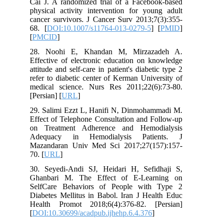
Cai J. A randomized trial of a Facebook-based
physical activity intervention for young adult
cancer survivors. J Cancer Surv 2013;7(3):355-
68. [
DOI:10.1007/s11764-013-0279-5
] [
PMID
]
[
PMCID
]
28. Noohi E, Khandan M, Mirzazadeh A.
Effective of electronic education on knowledge
attitude and self-care in patient's diabetic type 2
refer to diabetic center of Kerman University of
medical science. Nurs Res 2011;22(6):73-80.
[Persian] [
URL
]
29. Salimi Ezzt L, Hanifi N, Dinmohammadi M.
Effect of Telephone Consultation and Follow-up
on Treatment Adherence and Hemodialysis
Adequacy in Hemodialysis Patients. J
Mazandaran Univ Med Sci 2017;27(157):157-
70. [
URL
]
30. Seyedi-Andi SJ, Heidari H, Sefidhaji S,
Ghanbari M. The Effect of E-Learning on
SelfCare Behaviors of People with Type 2
Diabetes Mellitus in Babol. Iran J Health Educ
Health Promot 2018;6(4):376-82. [Persian]
[
DOI:10.30699/acadpub.ijhehp.6.4.376
]