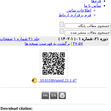
فرم‌ها
تماس با ما
اطلاعات تماس
فرم برقراری ارتباط
دوره ۲۱، شماره ۱ - ( ۱-۱۴۰۲ )
جلد ۲۱ شماره ۱ صفحات
برگشت به فهرست نسخه ها
|
۵۷-۴۷
‎ 10.61186/unmf.21.1.47
Download citation: