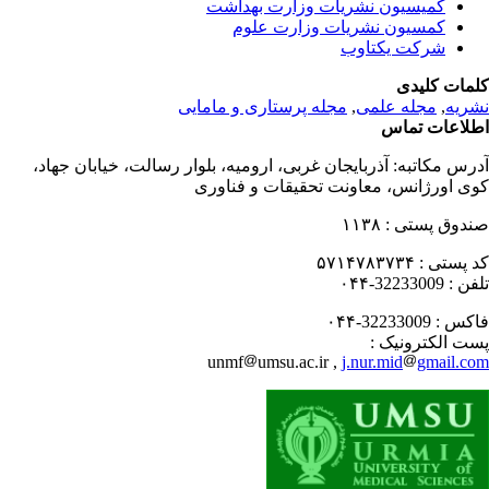
کمیسیون نشریات وزارت بهداشت
کمسیون نشریات وزارت علوم
شرکت یکتاوب
مات کلیدی
مجله پرستاری و مامایی
,
مجله علمی
,
ریه
لاعات تماس
درس مکاتبه
آذربایجان غربی، ارومیه، بلوار رسالت، خیابان جهاد،
ی اورژانس، معاونت تحقیقات و فناوری
۱۱۳۸
صندوق پستی
۵۷۱۴۷۸۳۷۳۴
کد پستی
32233009-۰۴۴
تلفن
32233009-۰۴۴
فاکس
پست الکترونیک
unmf
umsu.ac.ir ,
j.nur.mid
gmail.c