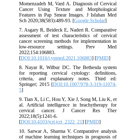
Momenzadeh M, Vard A. Diagnosis of Cervical
Cancer Using Texture and Morphological
Features in Pap Smear Images. J Isfahan Med
Sch 2020;38(583):489-93. [
Google Scholar
]
7. Asgary R, Beideck E, Naderi R. Comparative
assessment of test characteristics of cervical
cancer screening methods for implementation in
low-resource settings. Prev Med
2022;154:106883.
[
DOI:10.1016/j.ypmed.2021.106883
] [
PMID
]
8. Nayar R, Wilbur DC. The Bethesda system
for reporting cervical cytology: definitions,
criteria, and explanatory notes. Third ed:
Springer; 2015 [
DOI:10.1007/978-3-319-11074-
5
]
9. Tian X, Li C, Hou Y, Xie J, Song M, Liu K, et
al. Artificial intelligence in brachytherapy for
cervical cancer. J Cancer Res Ther
2022;18(5):1241-6.
[
DOI:10.4103/jcrt.jcrt_2322_21
] [
PMID
]
10. Sarwar A, Sharma V. Comparative analysis
of machine learning techniques in prognosis of