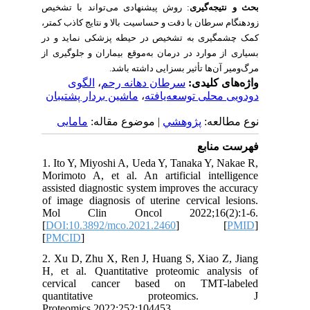
بحث و نتیجه‌گیری
: روش پیشنهادی می‌تواند با تشخیص
زودهنگام سرطان با دقت و حساسیت بالا و نتایج کاذب کمتر،
کمک چشمگیری به تشخیص در حیطه پزشکی نماید و در
بسیاری از موارد در درمان به‌موقع بیماران و جلوگیری از
مرگ‌و‌میر آن‌ها تأثیر بسزایی داشته باشد.
الگوی
،
سرطان دهانه رحم
واژه‌های کلیدی:
ماشین بردار پشتیبان
،
دودویی محلی توسعه‌یافته
نوع مطالعه:
پژوهشي
| موضوع مقاله:
مامایی
فهرست منابع
1. Ito Y, Miyoshi A, Ueda Y, Tanaka Y, Nakae R,
Morimoto A, et al. An artificial intelligence
assisted diagnostic system improves the accuracy
of image diagnosis of uterine cervical lesions.
Mol Clin Oncol 2022;16(2):1-6.
[
DOI:10.3892/mco.2021.2460
] [
PMID
]
[
PMCID
]
2. Xu D, Zhu X, Ren J, Huang S, Xiao Z, Jiang
H, et al. Quantitative proteomic analysis of
cervical cancer based on TMT-labeled
quantitative proteomics. J
Proteomics.2022;252:104453.