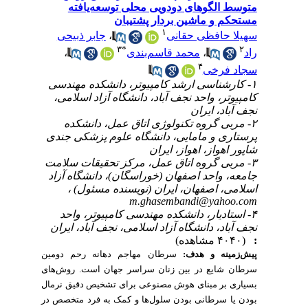
متوسط الگوهای دودویی محلی توسعه‌یافته
مستحکم و ماشین بردار پشتیبان
۱
جابر ذبیحی
،
سهیلا حافظی حقانی
۳
*
۲
،
محمد قاسم‌بندی
،
راد
۴
سجاد فرخی
۱- کارشناسی ارشد کامپیوتر، دانشکده مهندسی
کامپیوتر، واحد نجف آباد، دانشگاه آزاد اسلامی،
نجف آباد، ایران
۲- مربی گروه تکنولوژی اتاق عمل، دانشکده
پرستاری و مامایی، دانشگاه علوم پزشکی جندی
شاپور اهواز، اهواز، ایران
۳- مربی گروه اتاق عمل، مرکز تحقیقات سلامت
جامعه، واحد اصفهان (خوراسگان)، دانشگاه آزاد
اسلامی، اصفهان، ایران (نویسنده مسئول) ،
m.ghasembandi@yahoo.com
۴- استادیار، دانشکده مهندسی کامپیوتر، واحد
نجف آباد، دانشگاه آزاد اسلامی، نجف آباد، ایران
(۴۰۴۰ مشاهده)
:
پیش‌زمینه و هدف:
سرطان مهاجم دهانه رحم دومین
سرطان شایع در بین زنان سراسر جهان است. روش‌های
بسیاری بر مبنای هوش مصنوعی برای تشخیص دقیق نرمال
بودن یا سرطانی بودن سلول‌ها و کمک به فرد متخصص در