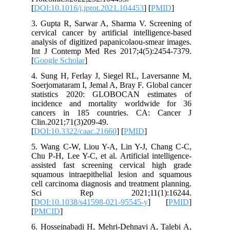
[
DOI:10.1016/j.jprot.2021.104453
] [
PMID
]
3. Gupta R, Sarwar A, Sharma V. Screening of
cervical cancer by artificial intelligence-based
analysis of digitized papanicolaou-smear images.
Int J Contemp Med Res 2017;4(5):2454-7379.
[
Google Scholar
]
4. Sung H, Ferlay J, Siegel RL, Laversanne M,
Soerjomataram I, Jemal A, Bray F. Global cancer
statistics 2020: GLOBOCAN estimates of
incidence and mortality worldwide for 36
cancers in 185 countries. CA: Cancer J
Clin.2021;71(3)209-49.
[
DOI:10.3322/caac.21660
] [
PMID
]
5. Wang C-W, Liou Y-A, Lin Y-J, Chang C-C,
Chu P-H, Lee Y-C, et al. Artificial intelligence-
assisted fast screening cervical high grade
squamous intraepithelial lesion and squamous
cell carcinoma diagnosis and treatment planning.
Sci Rep 2021;11(1):16244.
[
DOI:10.1038/s41598-021-95545-y
] [
PMID
]
[
PMCID
]
6. Hosseinabadi H, Mehri-Dehnavi A, Talebi A,