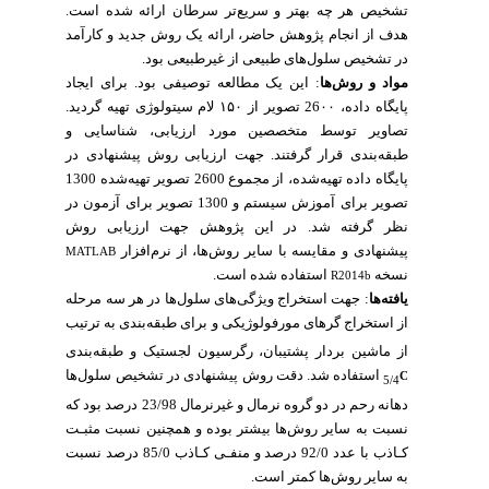
تشخیص هر چه بهتر و سریع‌تر سرطان ارائه شده است.
هدف از انجام پژوهش حاضر، ارائه یک روش جدید و کارآمد
در تشخیص سلول‌های طبیعی از غیرطبیعی بود.
مواد و روش‌ها
: این یک مطالعه توصیفی بود. برای ایجاد
پایگاه داده، 26۰۰ تصویر از ۱۵۰ لام سیتولوژی تهیه گردید.
تصاویر توسط متخصصین مورد ارزیابی، شناسایی و
طبقه‌بندی قرار گرفتند. جهت ارزیابی روش پیشنهادی در
پایگاه داده تهیه‌شده، از مجموع 2600 تصویر تهیه‌شده 1300
تصویر برای آموزش سیستم و 1300 تصویر برای آزمون در
نظر گرفته شد.
در این پژوهش جهت ارزیابی روش
پیشنهادی و مقایسه با سایر روش‌ها، از نرم‌افزار
MATLAB
نسخه
استفاده شده است.
R2014b
یافته‌ها
: جهت استخراج ویژگی‌های سلول‌ها در هر سه مرحله
از استخراج گرهای مورفولوژیکی و برای طبقه‌بندی به ترتیب
از ماشین بردار پشتیبان، رگرسیون لجستیک
و طبقه‌بندی
استفاده شد.
دقت روش پیشنهادی در تشخیص سلول‌ها
C
5/4
دهانه رحم در دو گروه نرمال و غیرنرمال 23/98 درصد بود که
نسبت به سایر روش‌ها بیشتر بوده و همچنین نسبت مثبـت
کـاذب با عدد 92/0 درصد و منفـی کـاذب 85/0 درصد نسبت
به سایر روش‌ها کمتر است.