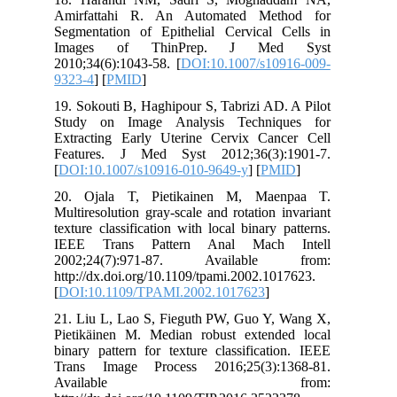
Amirfattahi R. An Automated Method for
Segmentation of Epithelial Cervical Cells in
Images of ThinPrep. J Med Syst
2010;34(6):1043-58. [
DOI:10.1007/s10916-009-
9323-4
] [
PMID
]
19. Sokouti B, Haghipour S, Tabrizi AD. A Pilot
Study on Image Analysis Techniques for
Extracting Early Uterine Cervix Cancer Cell
Features. J Med Syst 2012;36(3):1901-7.
[
DOI:10.1007/s10916-010-9649-y
] [
PMID
]
20. Ojala T, Pietikainen M, Maenpaa T.
Multiresolution gray-scale and rotation invariant
texture classification with local binary patterns.
IEEE Trans Pattern Anal Mach Intell
2002;24(7):971-87. Available from:
http://dx.doi.org/10.1109/tpami.2002.1017623.
[
DOI:10.1109/TPAMI.2002.1017623
]
21. Liu L, Lao S, Fieguth PW, Guo Y, Wang X,
Pietikäinen M. Median robust extended local
binary pattern for texture classification. IEEE
Trans Image Process 2016;25(3):1368-81.
Available from: