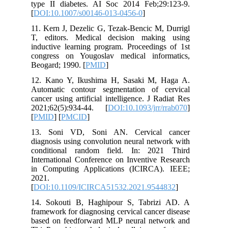
type II diabetes. AI Soc 2014 Feb;29:123-9.
[
DOI:10.1007/s00146-013-0456-0
]
11. Kern J, Dezelic G, Tezak-Bencic M, Durrigl
T, editors. Medical decision making using
inductive learning program. Proceedings of 1st
congress on Yougoslav medical informatics,
Beogard; 1990. [
PMID
]
12. Kano Y, Ikushima H, Sasaki M, Haga A.
Automatic contour segmentation of cervical
cancer using artificial intelligence. J Radiat Res
2021;62(5):934-44. [
DOI:10.1093/jrr/rrab070
]
[
PMID
] [
PMCID
]
13. Soni VD, Soni AN. Cervical cancer
diagnosis using convolution neural network with
conditional random field. In: 2021 Third
International Conference on Inventive Research
in Computing Applications (ICIRCA). IEEE;
2021.
[
DOI:10.1109/ICIRCA51532.2021.9544832
]
14. Sokouti B, Haghipour S, Tabrizi AD. A
framework for diagnosing cervical cancer disease
based on feedforward MLP neural network and