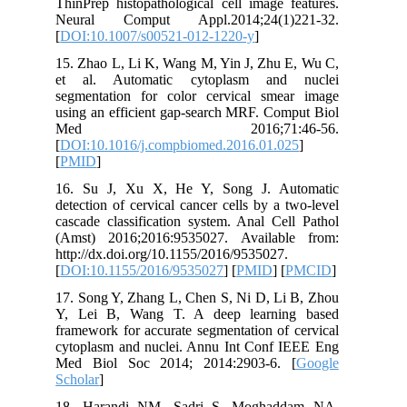
ThinPrep histopathological cell image features.
Neural Comput Appl.2014;24(1)221-32.
[
DOI:10.1007/s00521-012-1220-y
]
15. Zhao L, Li K, Wang M, Yin J, Zhu E, Wu C,
et al. Automatic cytoplasm and nuclei
segmentation for color cervical smear image
using an efficient gap-search MRF. Comput Biol
Med 2016;71:46-56.
[
DOI:10.1016/j.compbiomed.2016.01.025
]
[
PMID
]
16. Su J, Xu X, He Y, Song J. Automatic
detection of cervical cancer cells by a two-level
cascade classification system. Anal Cell Pathol
(Amst) 2016;2016:9535027. Available from:
http://dx.doi.org/10.1155/2016/9535027.
[
DOI:10.1155/2016/9535027
] [
PMID
] [
PMCID
]
17. Song Y, Zhang L, Chen S, Ni D, Li B, Zhou
Y, Lei B, Wang T. A deep learning based
framework for accurate segmentation of cervical
cytoplasm and nuclei. Annu Int Conf IEEE Eng
Med Biol Soc 2014; 2014:2903-6. [
Google
Scholar
]
18. Harandi NM, Sadri S, Moghaddam NA,