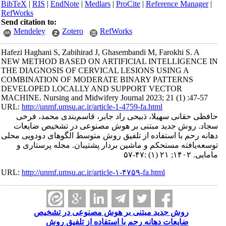
BibTeX
|
RIS
|
EndNote
|
Medlars
|
ProCite
|
Reference Manager
|
RefWorks
Send citation to:
Mendeley
Zotero
RefWorks
Hafezi Haghani S, Zabihirad J, Ghasembandi M, Farokhi S. A
NEW METHOD BASED ON ARTIFICIAL INTELLIGENCE IN
THE DIAGNOSIS OF CERVICAL LESIONS USING A
COMBINATION OF MODERATE BINARY PATTERNS
DEVELOPED LOCALLY AND SUPPORT VECTOR
MACHINE. Nursing and Midwifery Journal 2023; 21 (1) :47-57
URL:
http://unmf.umsu.ac.ir/article-1-4759-fa.html
حافظی حقانی سهیلا، ذبیحی راد جابر، قاسم‌بندی محمد، فرخی
سجاد. روش جدید مبتنی بر هوش مصنوعی در تشخیص ضایعات
دهانه رحم با استفاده از تلفیق روش متوسط الگوهای دودویی محلی
توسعه‌یافته مستحکم و ماشین بردار پشتیبان. مجله پرستاری و
مامایی. ۱۴۰۲; ۲۱ (۱) :۴۷-۵۷
URL:
http://unmf.umsu.ac.ir/article-۱-۴۷۵۹-fa.html
روش جدید مبتنی بر هوش مصنوعی در تشخیص
ضایعات دهانه رحم با استفاده از تلفیق روش