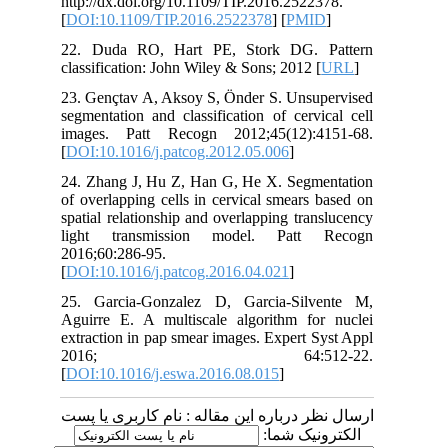
http://dx.doi.org/10.1109/TIP.2016.2522378.
[
DOI:10.1109/TIP.2016.2522378
] [
PMID
]
22. Duda RO, Hart PE, Stork DG. Pattern
classification: John Wiley & Sons; 2012 [
URL
]
23. Gençtav A, Aksoy S, Önder S. Unsupervised
segmentation and classification of cervical cell
images. Patt Recogn 2012;45(12):4151-68.
[
DOI:10.1016/j.patcog.2012.05.006
]
24. Zhang J, Hu Z, Han G, He X. Segmentation
of overlapping cells in cervical smears based on
spatial relationship and overlapping translucency
light transmission model. Patt Recogn
2016;60:286-95.
[
DOI:10.1016/j.patcog.2016.04.021
]
25. Garcia-Gonzalez D, Garcia-Silvente M,
Aguirre E. A multiscale algorithm for nuclei
extraction in pap smear images. Expert Syst Appl
2016; 64:512-22.
[
DOI:10.1016/j.eswa.2016.08.015
]
ارسال نظر درباره این مقاله : نام کاربری یا پست
الکترونیک شما: