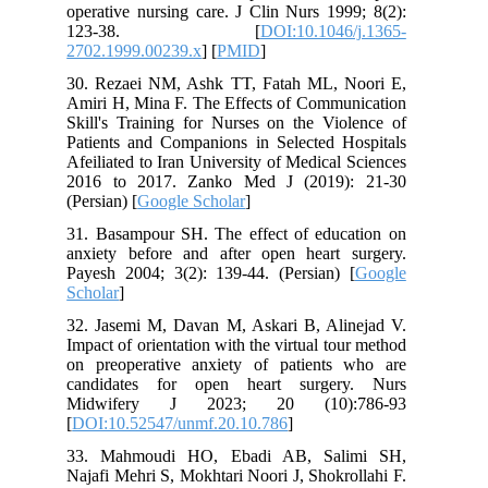
operative nursing care. J Clin Nurs 1999; 8(2):
123-38. [
DOI:10.1046/j.1365-
2702.1999.00239.x
] [
PMID
]
30. Rezaei NM, Ashk TT, Fatah ML, Noori E,
Amiri H, Mina F. The Effects of Communication
Skill's Training for Nurses on the Violence of
Patients and Companions in Selected Hospitals
Afeiliated to Iran University of Medical Sciences
2016 to 2017. Zanko Med J (2019): 21-30
(Persian) [
Google Scholar
]
31. Basampour SH. The effect of education on
anxiety before and after open heart surgery.
Payesh 2004; 3(2): 139-44. (Persian) [
Google
Scholar
]
32. Jasemi M, Davan M, Askari B, Alinejad V.
Impact of orientation with the virtual tour method
on preoperative anxiety of patients who are
candidates for open heart surgery. Nurs
Midwifery J 2023; 20 (10):786-93
[
DOI:10.52547/unmf.20.10.786
]
33. Mahmoudi HO, Ebadi AB, Salimi SH,
Najafi Mehri S, Mokhtari Noori J, Shokrollahi F.