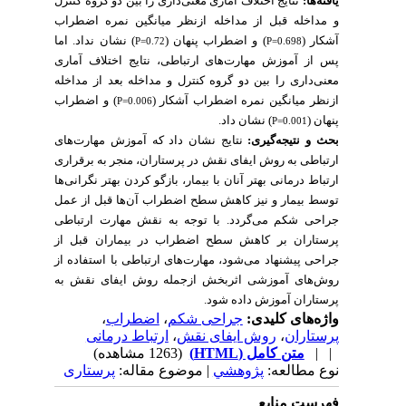
یافته‌ها:
نتایج اختلاف آماری معنی‌داری را بین دو گروه کنترل
و مداخله قبل از مداخله ازنظر میانگین نمره اضطراب
آشکار (
) و
اضطراب پنهان (
) نشان نداد. اما
P=0.72
P=0.698
پس از آموزش مهارت‌های ارتباطی، نتایج اختلاف آماری
معنی‌داری را بین دو گروه کنترل و مداخله بعد از مداخله
ازنظر میانگین نمره اضطراب آشکار (
) و اضطراب
P=0.006
پنهان (
) نشان داد.
P=0.001
بحث و نتیجه‌گیری:
نتایج نشان داد که
آموزش مهارت‌های
ارتباطی به روش ایفای نقش در پرستاران، منجر به برقراری
ارتباط درمانی بهتر آنان با بیمار، بازگو کردن بهتر نگرانی‌ها
توسط بیمار و نیز کاهش سطح اضطراب آن‌ها قبل از عمل
جراحی شکم می‌گردد. با توجه به نقش مهارت ارتباطی
پرستاران بر کاهش سطح اضطراب در بیماران قبل از
جراحی پیشنهاد می‌شود، مهارت‌های ارتباطی با استفاده از
روش‌های آموزشی اثربخش ازجمله روش ایفای نقش به
پرستاران آموزش داده شود.
،
اضطراب
،
جراحی شکم
واژه‌های کلیدی:
ارتباط درمانی
،
روش ایفای نقش
،
پرستاران
(1263 مشاهده)
متن کامل (HTML)
| |
نوع مطالعه:
پژوهشي
| موضوع مقاله:
پرستاری
فهرست منابع