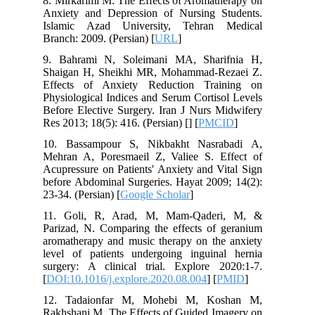
8. Mirkarimi M. The Effects of Aromatherapy on
Anxiety and Depression of Nursing Students.
Islamic Azad University, Tehran Medical
Branch: 2009. (Persian) [
URL
]
9. Bahrami N, Soleimani MA, Sharifnia H,
Shaigan H, Sheikhi MR, Mohammad-Rezaei Z.
Effects of Anxiety Reduction Training on
Physiological Indices and Serum Cortisol Levels
Before Elective Surgery. Iran J Nurs Midwifery
Res 2013; 18(5): 416. (Persian) [
] [
PMCID
]
10. Bassampour S, Nikbakht Nasrabadi A,
Mehran A, Poresmaeil Z, Valiee S. Effect of
Acupressure on Patients' Anxiety and Vital Sign
before Abdominal Surgeries. Hayat 2009; 14(2):
23-34. (Persian) [
Google Scholar
]
11. Goli, R, Arad, M, Mam-Qaderi, M, &
Parizad, N. Comparing the effects of geranium
aromatherapy and music therapy on the anxiety
level of patients undergoing inguinal hernia
surgery: A clinical trial. Explore 2020:1-7.
[
DOI:10.1016/j.explore.2020.08.004
] [
PMID
]
12. Tadaionfar M, Mohebi M, Koshan M,
Rakhshani M. The Effects of Guided Imagery on