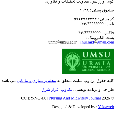
ی اورژانس، معاونت تحقیقات و فناوری
۱۱۳۸
صندوق پستی
۵۷۱۴۷۸۳۷۳۴
کد پستی
32233009-۰۴۴
تلفن
32233009-۰۴۴
فاکس
پست الکترونیک
unmf
umsu.ac.ir ,
j.nur.mid
gmail.c
یه حقوق این وب سایت متعلق به
مجله پرستاری و مامایی
می باشد.
طراحی و برنامه نویسی
یکتاوب افزار شرق
Nursing And Midwifery Journal
© 202
Designed & Developed by :
Yektaw