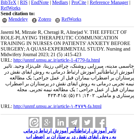
BibTeX
|
RIS
|
EndNote
|
Medlars
|
ProCite
|
Reference Manager
|
RefWorks
Send citation to:
Mendeley
Zotero
RefWorks
Jasemi M, Mirzaie R, Cheragi R, Alinejad V. THE EFFECT OF
ROLE-PLAYING THERAPEUTIC COMMUNICATION
TRAINING IN NURSES ON PATIENTS' ANXIETY BEFORE
SURGERY; A QUASI-EXPERIMENTAL STUDY. Nursing and
Midwifery Journal 2023; 21 (5) :415-423
URL:
http://unmf.umsu.ac.ir/article-1-4779-fa.html
جاسمی مدینه، میرزایی روشنک، چراغی رزیتا، علی‌نژاد وحید. تاثیر
آموزش ارتباطتأثیر آموزش ارتباط درمانی به روش ایفای نقش در
پرستاران بر اضطراب بیماران قبل از عمل جراحی؛ یک مطالعه
نیمه تجربی درمانی به روش ایفای نقش در پرستاران بر اضطراب
بیماران قبل از عمل جراحی ؛ یک مطالعه نیمه تجربی. مجله
پرستاری و مامایی. ۱۴۰۲; ۲۱ (۵) :۴۱۵-۴۲۳
URL:
http://unmf.umsu.ac.ir/article-۱-۴۷۷۹-fa.html
تاثیر آموزش ارتباطتأثیر آموزش ارتباط درمانی
به روش ایفای نقش در پرستاران بر اضطراب