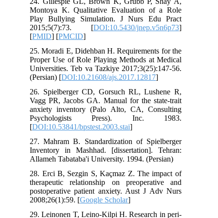
24. Gillespie GL, Brown K, Grubb P, Shay A,
Montoya K. Qualitative Evaluation of a Role
Play Bullying Simulation. J Nurs Edu Pract
2015;5(7):73. [
DOI:10.5430/jnep.v5n6p73
]
[
PMID
] [
PMCID
]
25. Moradi E, Didehban H. Requirements for the
Proper Use of Role Playing Methods at Medical
Universities. Teb va Tazkiye 2017;3(25):147-56.
(Persian) [
DOI:10.21608/ajs.2017.12817
]
26. Spielberger CD, Gorsuch RL, Lushene R,
Vagg PR, Jacobs GA. Manual for the state-trait
anxiety inventory (Palo Alto, CA, Consulting
Psychologists Press). Inc. 1983.
[
DOI:10.53841/bpstest.2003.stai
]
27. Mahram B. Standardization of Spielberger
Inventory in Mashhad. [dissertation]. Tehran:
Allameh Tabataba'i University. 1994. (Persian)
28. Erci B, Sezgin S, Kaçmaz Z. The impact of
therapeutic relationship on preoperative and
postoperative patient anxiety. Aust J Adv Nurs
2008;26(1):59. [
Google Scholar
]
29. Leinonen T, Leino-Kilpi H. Research in peri-