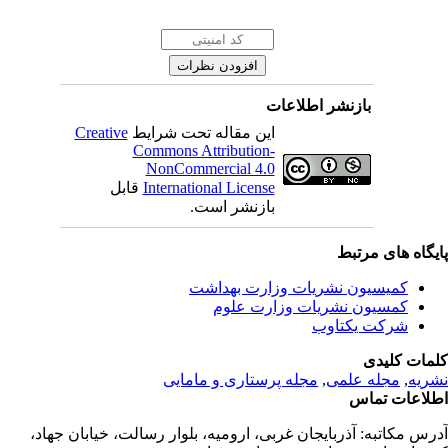
بازنشر اطلاعات
Creative
این مقاله تحت شرایط
Commons Attribution-
NonCommercial 4.0
قابل
International License
بازنشر است.
یگاه های مرتبط
کمیسیون نشریات وزارت بهداشت
کمسیون نشریات وزارت علوم
شرکت یکتاوب
مات کلیدی
مجله پرستاری و مامایی
,
مجله علمی
,
ریه
لاعات تماس
درس مکاتبه
آذربایجان غربی، ارومیه، بلوار رسالت، خیابان جهاد،