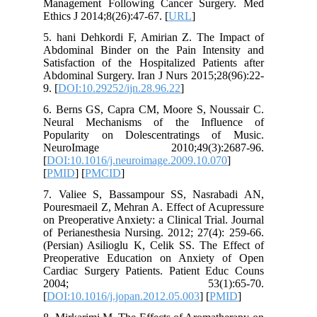
Management Following Cancer Surgery. Med
Ethics J 2014;8(26):47-67. [
URL
]
5. hani Dehkordi F, Amirian Z. The Impact of
Abdominal Binder on the Pain Intensity and
Satisfaction of the Hospitalized Patients after
Abdominal Surgery. Iran J Nurs 2015;28(96):22-
9. [
DOI:10.29252/ijn.28.96.22
]
6. Berns GS, Capra CM, Moore S, Noussair C.
Neural Mechanisms of the Influence of
Popularity on Dolescentratings of Music.
NeuroImage 2010;49(3):2687-96.
[
DOI:10.1016/j.neuroimage.2009.10.070
]
[
PMID
] [
PMCID
]
7. Valiee S, Bassampour SS, Nasrabadi AN,
Pouresmaeil Z, Mehran A. Effect of Acupressure
on Preoperative Anxiety: a Clinical Trial. Journal
of Perianesthesia Nursing. 2012; 27(4): 259-66.
(Persian) Asilioglu K, Celik SS. The Effect of
Preoperative Education on Anxiety of Open
Cardiac Surgery Patients. Patient Educ Couns
2004; 53(1):65-70.
[
DOI:10.1016/j.jopan.2012.05.003
] [
PMID
]