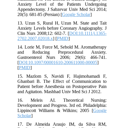
Anxiety Level of the Patients Undergoing
Appendectomy. J Sabzevar Univ Med Sci 2014;
20(5): 681-85 (Persian) [
Google Scholar
]
13. Uzun S, Rural H, Uzun M. State and Tait
Anxiety Levels before Coronary Angiography. J
Clin Nurs 2008;12: 602-7. [
DOI:10.1111/j.1365-
2702.2007.02018.x
] [
PMID
]
14. Lorie M, Force M, Sebold M. Aromatherapy
and Reducing Preprocedural Anxiety.
Gastroenterol Nurs 2006; 29(6): 466-741.
[
DOI:10.1097/00001610-200611000-00005
]
[
PMID
]
15. Mazlom S, Navidi F, Hajimohamadi F,
Ghanbari B. The Effect of Communication to
Patient before Anesthesia on Postoperative Pain
and Agitation. Mashhad Univ Med Sci J 2012.
16. Meleis AI. Theoretical Nursing:
Development and Progress. 3rd ed. Philadelphia:
Lippincott Williams & Wilkins; 2005 [
Google
Scholar
]
17. De Almeida Araujo IM, da Silva RM,