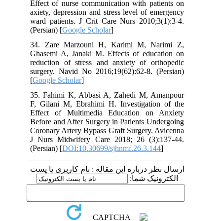
Effect of nurse communication with patients on
axiety, depression and stress level of emergency
ward patients. J Crit Care Nurs 2010;3(1):3-4.
(Persian) [
Google Scholar
]
34. Zare Marzouni H, Karimi M, Narimi Z,
Ghasemi A, Janaki M. Effects of education on
reduction of stress and anxiety of orthopedic
surgery. Navid No 2016;19(62):62-8. (Persian)
[
Google Scholar
]
35. Fahimi K, Abbasi A, Zahedi M, Amanpour
F, Gilani M, Ebrahimi H. Investigation of the
Effect of Multimedia Education on Anxiety
Before and After Surgery in Patients Undergoing
Coronary Artery Bypass Graft Surgery. Avicenna
J Nurs Midwifery Care 2018; 26 (3):137-44.
(Persian) [
DOI:10.30699/sjhnmf.26.3.144
]
ارسال نظر درباره این مقاله : نام کاربری یا پست
الکترونیک شما: