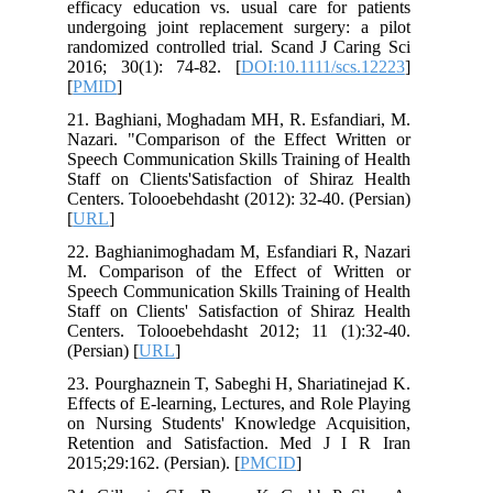
efficacy education vs. usual care for patients
undergoing joint replacement surgery: a pilot
randomized controlled trial. Scand J Caring Sci
2016; 30(1): 74-82. [
DOI:10.1111/scs.12223
]
[
PMID
]
21. Baghiani, Moghadam MH, R. Esfandiari, M.
Nazari. "Comparison of the Effect Written or
Speech Communication Skills Training of Health
Staff on Clients'Satisfaction of Shiraz Health
Centers. Tolooebehdasht (2012): 32-40. (Persian)
[
URL
]
22. Baghianimoghadam M, Esfandiari R, Nazari
M. Comparison of the Effect of Written or
Speech Communication Skills Training of Health
Staff on Clients' Satisfaction of Shiraz Health
Centers. Tolooebehdasht 2012; 11 (1):32-40.
(Persian) [
URL
]
23. Pourghaznein T, Sabeghi H, Shariatinejad K.
Effects of E-learning, Lectures, and Role Playing
on Nursing Students' Knowledge Acquisition,
Retention and Satisfaction. Med J I R Iran
2015;29:162. (Persian). [
PMCID
]