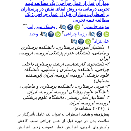
بیماران قبل از عمل جراحی؛ یک مطالعه نیمه
تجربی درمانی به روش ایفای نقش در پرستاران
بر اضطراب بیماران قبل از عمل جراحی ؛ یک
مطالعه نیمه تجربی
۲
*
۱
روشنک میرزایی
،
مدینه جاسمی
۳
وحید
،
رزیتا چراغی
،
۴
علی‌نژاد
۱- دانشیار آموزش پرستاری، دانشکده پرستاری
و مامایی، دانشگاه علوم پزشکی ارومیه، ارومیه،
ایران
۲- دانشجوی کارشناسی ارشد، پرستاری داخلی
جراحی، دانشکده پرستاری و مامایی، دانشگاه
علوم پزشکی ارومیه، ارومیه، ایران (نویسنده
مسئول)
۳- مربی پرستاری، دانشکده پرستاری و مامایی ،
دانشگاه علوم پزشکی ارومیه، ارومیه، ایران
۴- استادیار آمار زیستی، دانشگاه علوم پزشکی
ارومیه، ارومیه، ایران
(۴۰۳۶ مشاهده)
:
پیش‌زمینه و هدف:
اضطراب به‌عنوان یک عامل تأثیرگذار بر
سلامت بدن در دوره قبل از عمل جراحی سبب
کاهش
واکنش‌های ایمنی، افزایش خطر عفونت زخم، افزایش