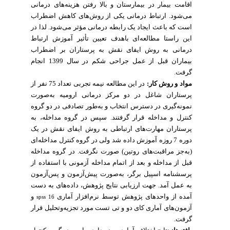
اقامت بیمار در بیمارستان و بالا رفتن هزینه‌های درمانی
می‌شود.
ارتباط درمانی یکی از روش‌های کاهش اضطراب
است که باعث ایجاد یک رابطه درمانی مؤثر می‌شود. لذا در
این راستا مطالعه‌ای باهدف
تعیین تأثیر آموزش ارتباط
درمانی به روش ایفای نقش به پرستاران بر اضطراب
بیماران قبل از عمل جراحی شکم در سال 1399 انجام
گرفت.
مواد و روش کار:
در این مطالعه نیمه تجربی تعداد 75 نفر از
پرستاران شاغل در دو مرکز درمانی ارومیه به‌صورت
نمونه‌گیری در دسترس انتخاب و به‌طور تصادفی در دو گروه
کنترل و مداخله قرار گرفتند. سپس در گروه مداخله، به
پرستاران مهارت‌های ارتباطی به روش ایفای نقش در یک
دوره 7 روزه آموزش داده شد ولی در گروه کنترل مداخله‌ای
(به‌جز مراقبت‌های روتین) صورت نگرفت. در گروه مداخله
قبل از مداخله و بعد از اتمام مداخله آزمونی با استفاده از
پرسشنامه اسپیل برگر، به‌صورت پیش‌آزمون و پس‌آزمون
به عمل آمد.
جهت ارزیابی نتایج پژوهش، داده‌های به دست
آمده از واحدهای پژوهش توسط نرم‌افزار آماری
و
spss 16
آزمون‌های آماری کای دو و تی تست مورد تجزیه‌وتحلیل قرار
گرفت.