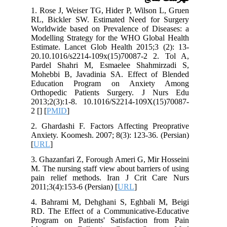
1. Rose J, Weiser TG, Hider P, Wilson L, Gruen
RL, Bickler SW. Estimated Need for Surgery
Worldwide based on Prevalence of Diseases: a
Modelling Strategy for the WHO Global Health
Estimate. Lancet Glob Health 2015;3 (2): 13-
20.10.1016/s2214-109x(15)70087-2 2. Tol A,
Pardel Shahri M, Esmaelee Shahmirzadi S,
Mohebbi B, Javadinia SA. Effect of Blended
Education Program on Anxiety Among
Orthopedic Patients Surgery. J Nurs Edu
2013;2(3):1-8. 10.1016/S2214-109X(15)70087-
2 [
] [
PMID
]
2. Ghardashi F. Factors Affecting Preoprative
Anxiety. Koomesh. 2007; 8(3): 123-36. (Persian)
[
URL
]
3. Ghazanfari Z, Forough Ameri G, Mir Hosseini
M. The nursing staff view about barriers of using
pain relief methods. Iran J Crit Care Nurs
2011;3(4):153-6 (Persian) [
URL
]
4. Bahrami M, Dehghani S, Eghbali M, Beigi
RD. The Effect of a Communicative-Educative
Program on Patients' Satisfaction from Pain