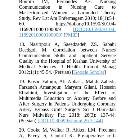
Bonfim IM, Fernandes AF. Nursing
Communication in Nursing Care to
Mastectomized Women: a Grounded Theory
Study. Rev Lat Am Enfermagem 2010; 18(1):54-
60. https://doi.org/10.1590/S0104-
11692010000100009 [
DOI:10.1590/s0104-
11692010000100009
] [
PMID
]
18. Nasiripour A, Saeedzadeh ZS, Sabahi
Beedgoli M, Correlation between Nurses
Communication Skills and Inpatient Service
Quality in the Hospital of Kashan University of
Medical Sciences. J Health Promot Manag
2012;1(1):45-54. (Persian) [
Google Scholar
]
19. Kosar Fahimi, Ali Abbasi, Mahdi Zahedi,
Farzaneh Amanpour, Maryam Gilani, Hossein
Ebrahimi, Investigation of the Effect of
Multimedia Education on Anxiety Before and
After Surgery in Patients Undergoing Coronary
Artery Bypass Graft Surgery Sci J Hamadan
Nurs Midwifery Fac 2018; 26(3): 137-44.
(Persian) [
DOI:10.30699/sjhnmf.26.3.144
]
20. Cooke M, Walker R, Aitken LM, Freeman
A, Pavey S, Cantrill R. Pre-operative self-